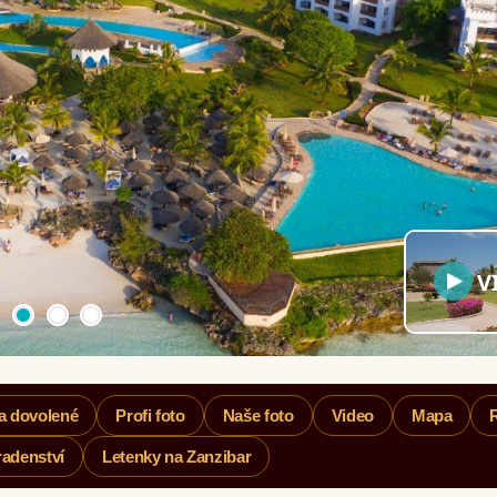
V
a dovolené
Profi foto
Naše foto
Video
Mapa
adenství
Letenky na Zanzibar