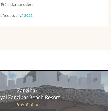
Přátelská atmosféra
na Doupovcová
2022