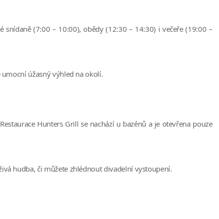
é snídaně (7:00 – 10:00), obědy (12:30 – 14:30) i večeře (19:00 –
ě umocní úžasný výhled na okolí.
 Restaurace Hunters Grill se nachází u bazénů a je otevřena pouze
živá hudba, či můžete zhlédnout divadelní vystoupení.