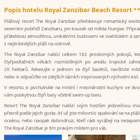
*
Popis hotelu Royal Zanzibar Beach Resort
Plážový resort The Royal Zanzibar představuje romantický exotic
severním pobřeží Zanzibaru, jen kousek od města Nungwi. Připravt
přátelskou atmosférou, unikátními budovami ve svahilském a zan
z nejkrásnějších pláží na ostrově.
The Royal Zanzibar nabízí celkem 182 prostorných pokojů, kte
čtyřpodlažních vilkách rozmístěných po areálu tropické zahr
20 hektarů. Relaxujte v jednom ze čtyř bazénů, navštivte mís
nebo si odpočiňte ve zdejších lázních inspirovaných východní Asií
V resortu si pochutnáte na místní i mezinárodní kuchyni ve dvou
vám poskytnou čtyři bary včetně swim-up baru.
Resort The Royal Zanzibar nabízí svým hostům jedinečnou mož
přesně podle jejich gusta. Ať už jste milovníci opalování se na plá
oceánu, nebo naopak dobrodruzi, kteří rádi vyrážejí na nezapom
The Royal Zanzibar je tím pravým místem pro vás.