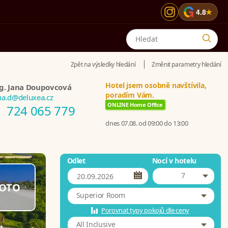
G
4.8
★
Zpět na výsledky hledání
Změnit parametry hledání
Hotel jsem osobně navštívila,
g. Jana Doupovcová
poradím Vám.
na.d@deluxea.cz
ONLINE Home Office
724 065 779
dnes 07.08. od 09:00 do 13:00
Odlet
Nocí v hotelu
7
OTO
Superior Room
Porovnat typy pokojů dle ceny
All Inclusive