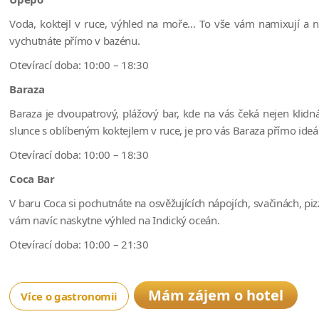
Voda, koktejl v ruce, výhled na moře… To vše vám namixují a na
vychutnáte přímo v bazénu.
Otevírací doba: 10:00 – 18:30
Baraza
Baraza je dvoupatrový, plážový bar, kde na vás čeká nejen klid
slunce s oblíbeným koktejlem v ruce, je pro vás Baraza přímo ideál
Otevírací doba: 10:00 – 18:30
Coca Bar
V baru Coca si pochutnáte na osvěžujících nápojích, svačinách, pi
vám navíc naskytne výhled na Indický oceán.
Otevírací doba: 10:00 – 21:30
Mám zájem o hotel
Více o gastronomii