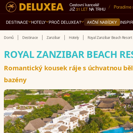
Cestovní kancelář
5* cestovn
JIŽ
31 LET
NA TRHU
DESTINACE
HOTELY
PROČ DELUXEA?
INSPI
AKČNÍ NABÍDKY
Domů
Destinace
Zanzibar
Hotely
Royal Zanzibar Beach Resort
ROYAL ZANZIBAR BEACH R
Romantický kousek ráje s úchvatnou běl
bazény