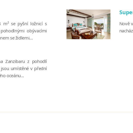
Supe
 m² se pyšní ložnicí s
Nově v
, pohodlnými obývacími
nachází
nem se židlemi...
na Zanzibaru z pohodlí
y jsou umístěné v přední
ého oceánu...