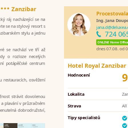
****
Zanzibar
Procestoval
ký ráj nacházející se na
Ing. Jana Doup
e se na stylový resort s
jana.d@deluxea.
724 06
zibarském stylu a jednu
ONLINE Home Offic
dnes 07.08. od 
ré se nachází ve tří až
ady o rozloze necelých
tní potápěčské centrum
Hotel Royal Zanzibar
.
9
Hodnocení
 restauracích, osvěžení
Lokalita
Zan
nost strávit dovolenou
ži a plavání v průzračném
Strava
All
enutelná dobrodružství,
Tipy specialistů