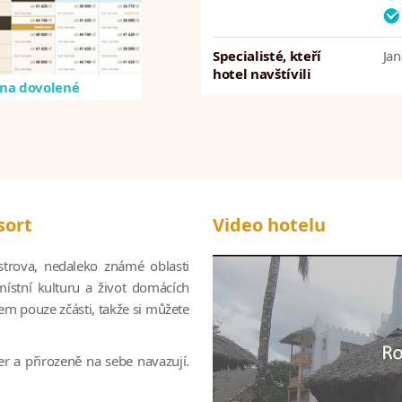
Specialisté, kteří
Ja
hotel navštívili
na dovolené
sort
Video hotelu
strova, nedaleko známé oblasti
místní kulturu a život domácích
vem pouze zčásti, takže si můžete
ter a přirozeně na sebe navazují.