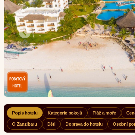
Popis hotelu
Kategorie pokojů
Pláž a moře
Cen
O Zanzibaru
Děti
Doprava do hotelu
Osobní por