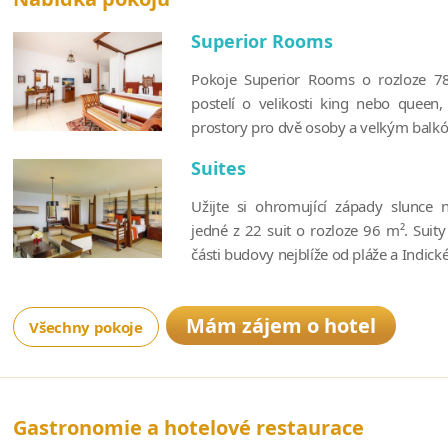
Superior Rooms
Pokoje Superior Rooms o rozloze 78
postelí o velikosti king nebo queen
prostory pro dvě osoby a velkým balkó
Suites
Užijte si ohromující západy slunce 
jedné z 22 suit o rozloze 96 m². Suit
části budovy nejblíže od pláže a Indick
Mám zájem o hotel
Všechny pokoje
Gastronomie a hotelové restaurace