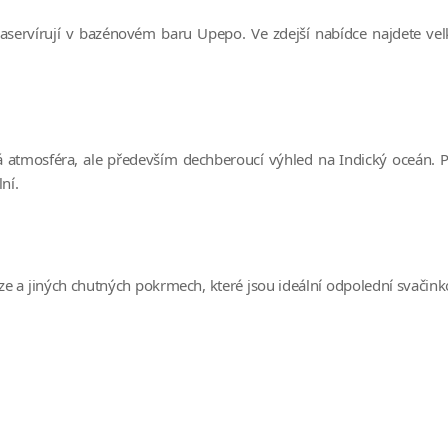
servírují v bazénovém baru Upepo. Ve zdejší nabídce najdete velké
ná atmosféra, ale především dechberoucí výhled na Indický oceán. 
ní.
zze a jiných chutných pokrmech, které jsou ideální odpolední svačink