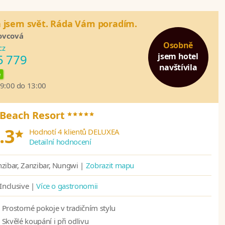
a jsem svět. Ráda Vám poradím.
ovcová
Osobně
cz
jsem hotel
5 779
navštívila
e
09:00 do 13:00
*****
 Beach Resort
*
.3
Hodnotí 4 klientů DELUXEA
Detailní hodnocení
zibar, Zanzibar, Nungwi |
Zobrazit mapu
 Inclusive |
Více o gastronomii
Prostorné pokoje v tradičním stylu
Skvělé koupání i při odlivu