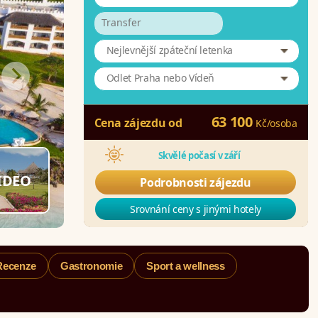
Transfer
Nejlevnější zpáteční letenka
Odlet Praha nebo Vídeň
63 100
Cena zájezdu od
Kč
/
osoba
Skvělé počasí v září
IDEO
Podrobnosti zájezdu
Srovnání ceny s jinými hotely
Recenze
Gastronomie
Sport a wellness