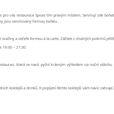
je pro vás restaurace Spices tím pravým místem. Servírují zde bohat
y jsou servírovány formou bufetu.
í svačiny a večeře formou á la carte. Zážitek z chutných pokrmů ješt
e 19:00 – 21:30.
estauraci, která se navíc pyšní krásným výhledem na noční oblohu.
ch koktejlů a drinků. K popíjení těchto koktejlů vám navíc zahraje 