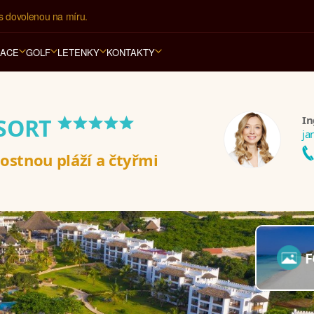
í kancelář na luxusní dovolenou od 100.000 Kč.
RACE
GOLF
LETENKY
KONTAKTY
*****
In
ESORT
ja
ostnou pláží a čtyřmi
F