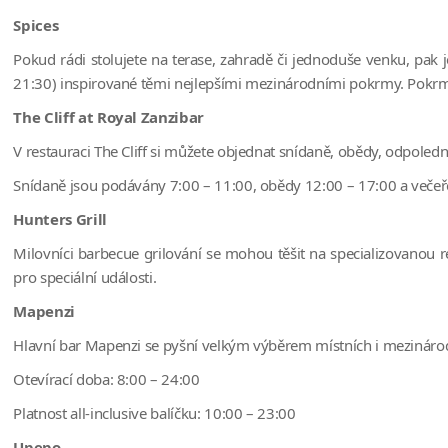
Spices
Pokud rádi stolujete na terase, zahradě či jednoduše venku, pak 
21:30) inspirované těmi nejlepšími mezinárodními pokrmy. Pokrm
The Cliff at Royal Zanzibar
V restauraci The Cliff si můžete objednat snídaně, obědy, odpoledn
Snídaně jsou podávány 7:00 – 11:00, obědy 12:00 – 17:00 a večeř
Hunters Grill
Milovníci barbecue grilování se mohou těšit na specializovanou r
pro speciální události.
Mapenzi
Hlavní bar Mapenzi se pyšní velkým výběrem místních i mezinárodní
Otevírací doba: 8:00 – 24:00
Platnost all-inclusive balíčku: 10:00 – 23:00
Upepo