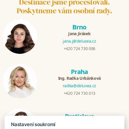
Destinace jsme procestovali.
Poskytneme vám osobní rady.
Brno
Jana Jirásek
jana.j@deluxea.cz
+420 724 730 006
Praha
Ing. Radka Urbánková
radka@deluxea.cz
+420 724 730 013
Bratislava
Katarina Hutníková
Nastavení soukromí