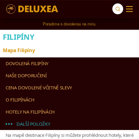
Poradíme s dovolenou na míru.
FILIPÍNY
Mapa Filipíny
DOVOLENÁ FILIPÍNY
NAŠE DOPORUČENÍ
CENA DOVOLENÉ VČETNĚ SLEVY
O FILIPÍNÁCH
HOTELY NA FILIPÍNÁCH
DALŠÍ POLOŽKY
Na mapě destinace Filipíny si můžete prohlédnout hotely, které