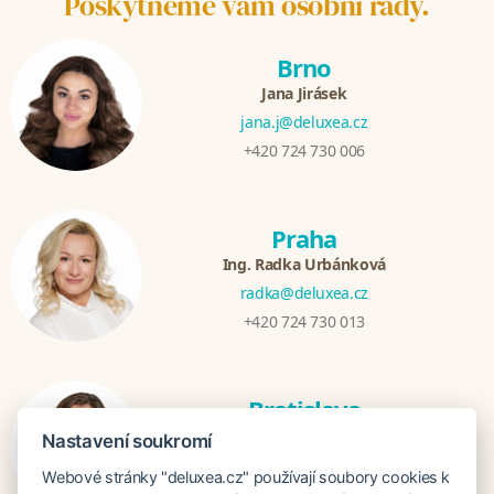
Poskytneme vám osobní rady.
Brno
Jana Jirásek
jana.j@deluxea.cz
+420 724 730 006
Praha
Ing. Radka Urbánková
radka@deluxea.cz
+420 724 730 013
Bratislava
Katarina Hutníková
Nastavení soukromí
katarina@deluxea.sk
Webové stránky "deluxea.cz" používají soubory cookies k
+421 948 759 074