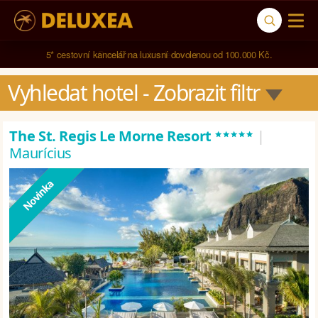
5* cestovní kancelář na luxusní dovolenou od 100.000 Kč.
Vyhledat hotel
 - Zobrazit filtr
*****
The St. Regis Le Morne Resort
|
Maurícius