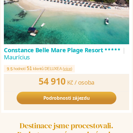
*****
Constance Belle Mare Plage Resort
|
Maurícius
51
9.5
hodnotí
klientů DELUXEA (
více
)
54 910
Kč /
osoba
Podrobnosti zájezdu
Destinace jsme procestovali.