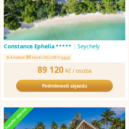
*****
Constance Ephelia
|
Seychely
96
9.4
hodnotí
klientů DELUXEA (
více
)
89 120
Kč /
osoba
Podrobnosti zájezdu