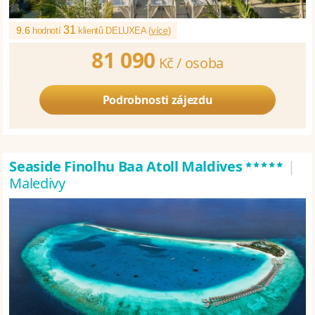
31
9.6
hodnotí
klientů DELUXEA (
více
)
81 090
Kč /
osoba
Podrobnosti zájezdu
*****
Seaside Finolhu Baa Atoll Maldives
|
Maledivy