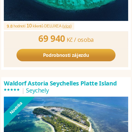
10
9.8
hodnotí
klientů DELUXEA (
více
)
69 940
Kč /
osoba
Podrobnosti zájezdu
Waldorf Astoria Seychelles Platte Island
*****
|
Seychely