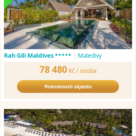
*****
Rah Gili Maldives
|
Maledivy
78 480
Kč /
osoba
Podrobnosti zájezdu