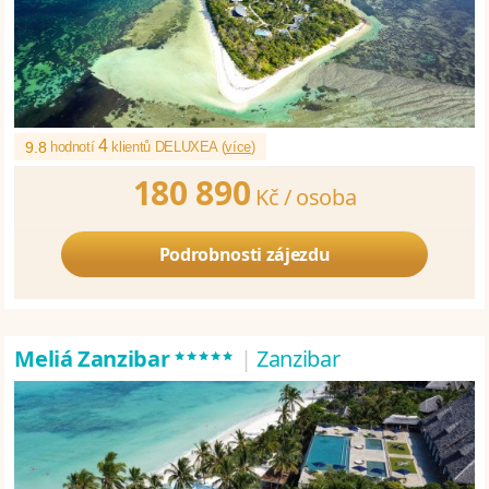
4
9.8
hodnotí
klientů DELUXEA (
více
)
180 890
Kč /
osoba
Podrobnosti zájezdu
*****
Meliá Zanzibar
|
Zanzibar