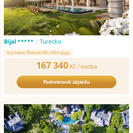
*****
Bijal
|
Turecko
3
9.3
hodnotí
klientů DELUXEA (
více
)
167 340
Kč /
osoba
Podrobnosti zájezdu