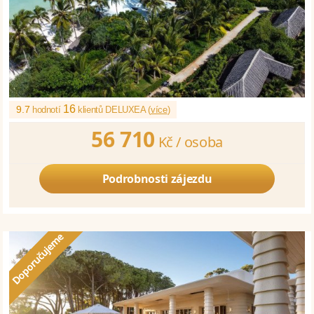
16
9.7
hodnotí
klientů DELUXEA (
více
)
56 710
Kč /
osoba
Podrobnosti zájezdu