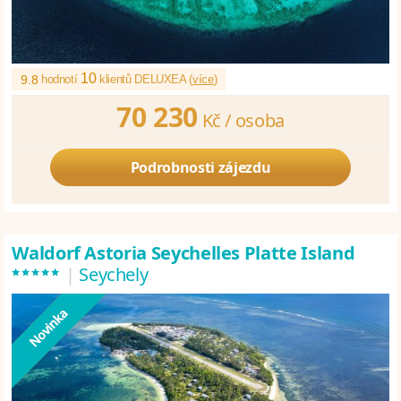
10
9.8
hodnotí
klientů DELUXEA (
více
)
70 230
Kč /
osoba
Podrobnosti zájezdu
Waldorf Astoria Seychelles Platte Island
*****
|
Seychely