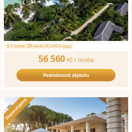
16
9.7
hodnotí
klientů DELUXEA (
více
)
56 560
Kč /
osoba
Podrobnosti zájezdu