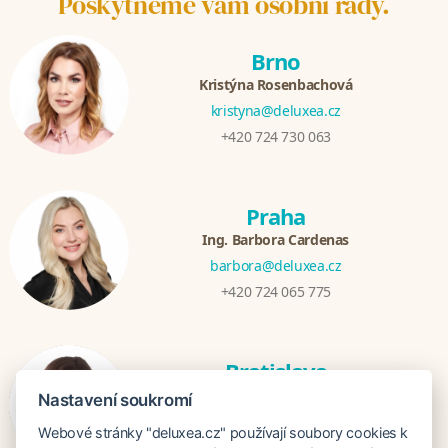
Poskytneme vám osobní rady.
Brno
Kristýna Rosenbachová
kristyna@deluxea.cz
+420 724 730 063
Praha
Ing. Barbora Cardenas
barbora@deluxea.cz
+420 724 065 775
Bratislava
Veronika Khúlová
Nastavení soukromí
veronika@deluxea.sk
Webové stránky "deluxea.cz" používají soubory cookies k
+421 948 548 908