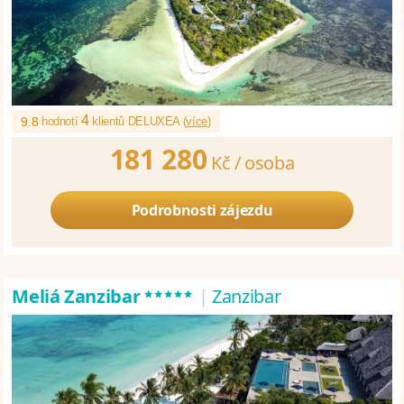
4
9.8
hodnotí
klientů DELUXEA (
více
)
181 280
Kč /
osoba
Podrobnosti zájezdu
*****
Meliá Zanzibar
|
Zanzibar