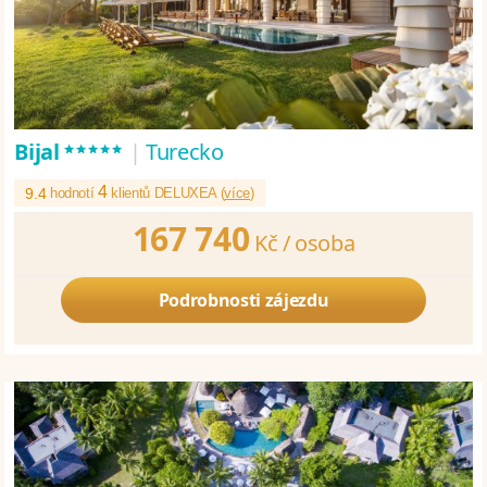
*****
Bijal
|
Turecko
4
9.4
hodnotí
klientů DELUXEA (
více
)
167 740
Kč /
osoba
Podrobnosti zájezdu