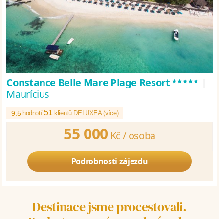
*****
Constance Belle Mare Plage Resort
|
Maurícius
51
9.5
hodnotí
klientů DELUXEA (
více
)
55 000
Kč /
osoba
Podrobnosti zájezdu
Destinace jsme procestovali.