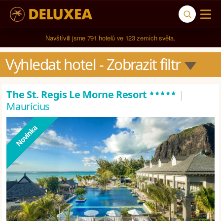
Navštívili jsme 
791 hotelů
 ve 
123 zemích světa
.
Vyhledat hotel
 - Zobrazit filtr
*****
The St. Regis Le Morne Resort
|
Maurícius