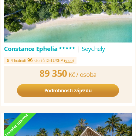
*****
Constance Ephelia
|
Seychely
96
9.4
hodnotí
klientů DELUXEA (
více
)
89 350
Kč /
osoba
Podrobnosti zájezdu