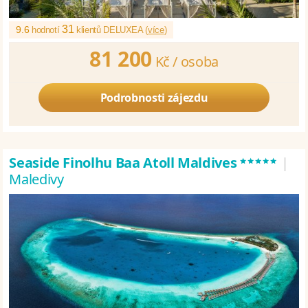
31
9.6
hodnotí
klientů DELUXEA (
více
)
81 200
Kč /
osoba
Podrobnosti zájezdu
*****
Seaside Finolhu Baa Atoll Maldives
|
Maledivy