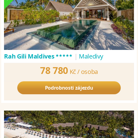
*****
Rah Gili Maldives
|
Maledivy
78 780
Kč /
osoba
Podrobnosti zájezdu