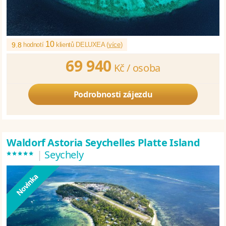
10
9.8
hodnotí
klientů DELUXEA (
více
)
69 940
Kč /
osoba
Podrobnosti zájezdu
Waldorf Astoria Seychelles Platte Island
*****
|
Seychely