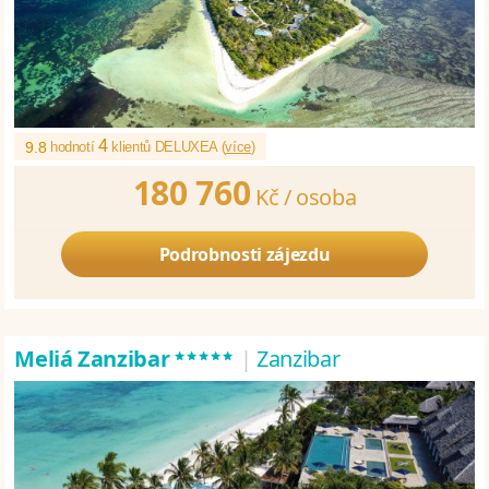
4
9.8
hodnotí
klientů DELUXEA (
více
)
180 760
Kč /
osoba
Podrobnosti zájezdu
*****
Meliá Zanzibar
|
Zanzibar