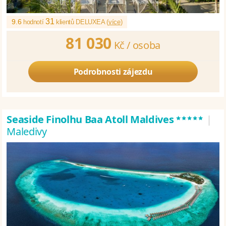
31
9.6
hodnotí
klientů DELUXEA (
více
)
81 030
Kč /
osoba
Podrobnosti zájezdu
*****
Seaside Finolhu Baa Atoll Maldives
|
Maledivy