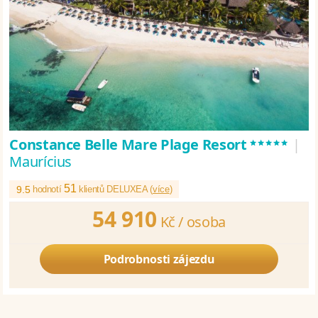
*****
Constance Belle Mare Plage Resort
|
Maurícius
51
9.5
hodnotí
klientů DELUXEA (
více
)
54 910
Kč /
osoba
Podrobnosti zájezdu