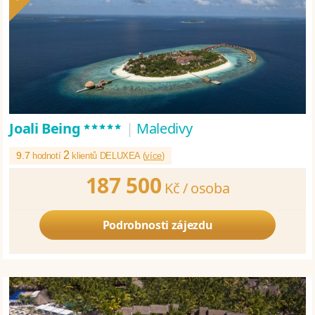
*****
Joali Being
|
Maledivy
2
9.7
hodnotí
klientů DELUXEA (
více
)
187 500
Kč /
osoba
Podrobnosti zájezdu