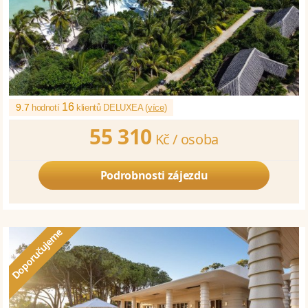
16
9.7
hodnotí
klientů DELUXEA (
více
)
55 310
Kč /
osoba
Podrobnosti zájezdu