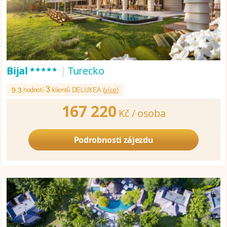
*****
Bijal
|
Turecko
3
9.3
hodnotí
klientů DELUXEA (
více
)
167 220
Kč /
osoba
Podrobnosti zájezdu