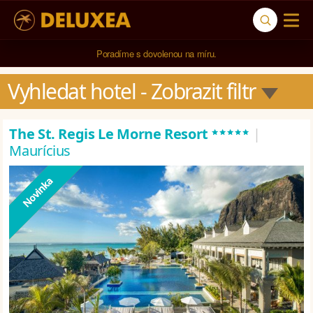
5* cestovní kancelář na luxusní dovolenou od 100.000 Kč.
Vyhledat hotel
 - Zobrazit filtr
*****
The St. Regis Le Morne Resort
|
Maurícius