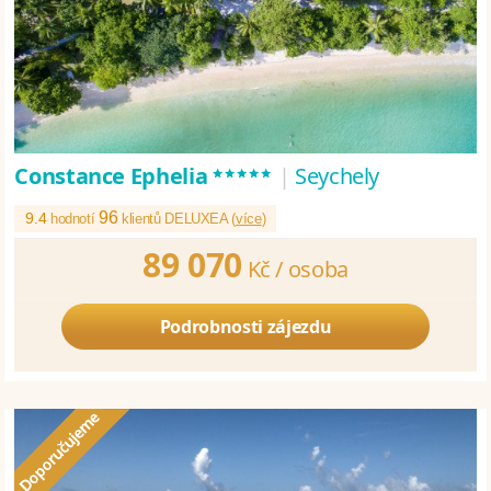
*****
Constance Ephelia
|
Seychely
96
9.4
hodnotí
klientů DELUXEA (
více
)
89 070
Kč /
osoba
Podrobnosti zájezdu