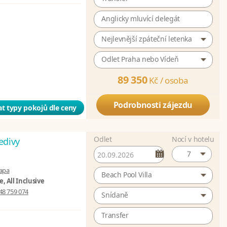
Anglicky mluvící delegát
Nejlevnější zpáteční letenka
Odlet Praha nebo Vídeň
89 350
Kč /
osoba
Podrobnosti zájezdu
t typy pokojů dle ceny
Odlet
Nocí v hotelu
edivy
7
apa
Beach Pool Villa
, All Inclusive
48 759 074
Snídaně
Transfer