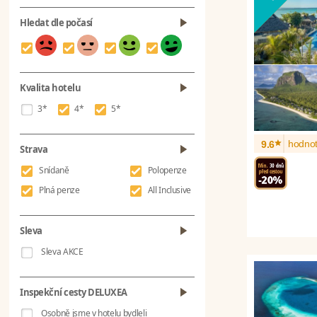
Hledat dle počasí
Kvalita hotelu
3*
4*
5*
*
hodnot
9.6
Strava
Snídaně
Polopenze
Plná penze
All Inclusive
Sleva
Sleva AKCE
Inspekční cesty DELUXEA
Osobně jsme v hotelu bydleli