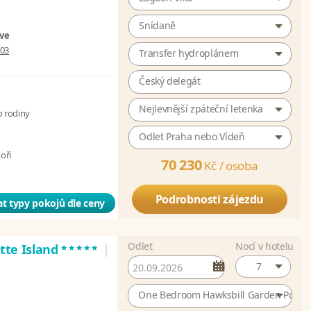
Snídaně
ive
003
Transfer hydroplánem
Český delegát
Nejlevnější zpáteční letenka
o rodiny
Odlet Praha nebo Vídeň
moři
70 230
Kč /
osoba
Podrobnosti zájezdu
t typy pokojů dle ceny
Odlet
Nocí v hotelu
*****
atte Island
|
7
One Bedroom Hawksbill Garden Pool Vi