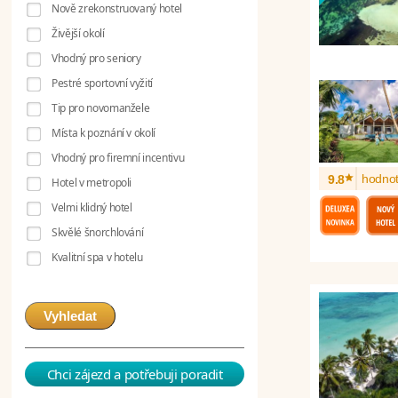
Nově zrekonstruovaný hotel
Živější okolí
Vhodný pro seniory
Pestré sportovní vyžití
Tip pro novomanžele
Místa k poznání v okolí
Vhodný pro firemní incentivu
*
hodnot
9.8
Hotel v metropoli
Velmi klidný hotel
Skvělé šnorchlování
Kvalitní spa v hotelu
Vyhledat
Chci zájezd a potřebuji poradit