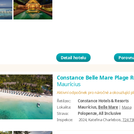
Detail hotelu
Porovna
Constance Belle Mare Plage 
Maurícius
Aktivní odpočinek pro náročné a okouzlující p
Řetězec:
Constance Hotels & Resorts
Lokalita:
Maurícius,
Belle Mare
|
Mapa
Strava:
Polopenze, All Inclusive
Inspekce:
2024, Kateřina Charlebois,
724 73