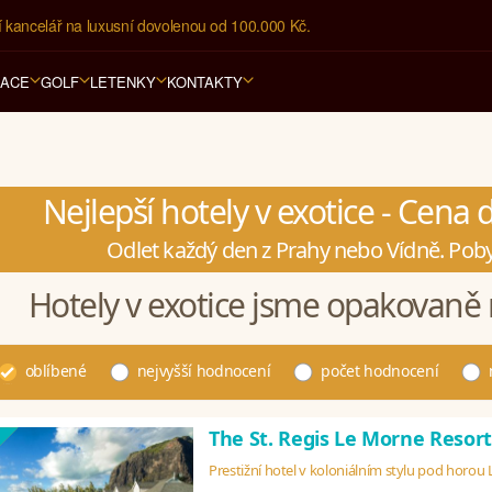
í kancelář na luxusní dovolenou od 100.000 Kč.
RACE
GOLF
LETENKY
KONTAKTY
Nejlepší hotely v exotice - Cena
Odlet každý den z Prahy nebo Vídně. Poby
Hotely v exotice jsme opakovaně 
oblíbené
nejvyšší hodnocení
počet hodnocení
The St. Regis Le Morne Resor
Prestižní hotel v koloniálním stylu pod horou