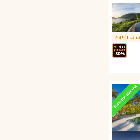
*
hodnot
9.4