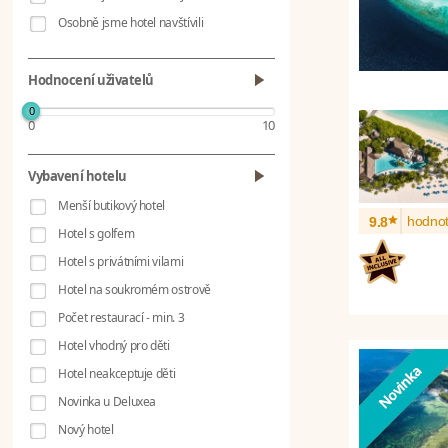
Osobně jsme hotel navštívili
Hodnocení uživatelů
0
0
10
Vybavení hotelu
Menší butikový hotel
*
hodnot
9.8
Hotel s golfem
Hotel s privátními vilami
Hotel na soukromém ostrově
Počet restaurací - min. 3
Hotel vhodný pro děti
Hotel neakceptuje děti
Novinka u Deluxea
Nový hotel