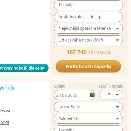
Transfer
Anglicky mluvící delegát
Nejlevnější zpáteční letenka
Odlet Praha nebo Vídeň
167 740
Kč /
osoba
Podrobnosti zájezdu
t typy pokojů dle ceny
Odlet
Nocí v hotelu
ychely
7
Junior Suite
|
Mapa
Polopenze
30 005
Transfer