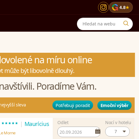
G
4.8
★
 dovolené na míru online
t může být libovolně dlouhý.
navštívili. Poradíme Vám.
nejvyšší sleva
Potřebuji poradit
Emoční výběr
Odlet
Nocí v hotelu
*****
t
|
Maurícius
7
 Le Morne