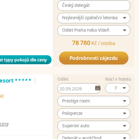
Český delegát
Nejlevnější zpáteční letenka
Odlet Praha nebo Vídeň
78 780
Kč /
osoba
Podrobnosti zájezdu
t typy pokojů dle ceny
Odlet
Nocí v hotelu
*****
Resort
|
7
láž
Prestige room
Polopenze
0 019
Superior auto
Delegát v angličtině