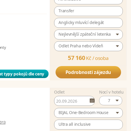
Transfer
Anglicky mluvící delegát
Nejlevnější zpáteční letenka
Odlet Praha nebo Vídeň
enty
57 160
Kč /
osoba
Podrobnosti zájezdu
t typy pokojů dle ceny
Odlet
Nocí v hotelu
7
BIJAL One-Bedroom House
 013
Ultra all inclusive