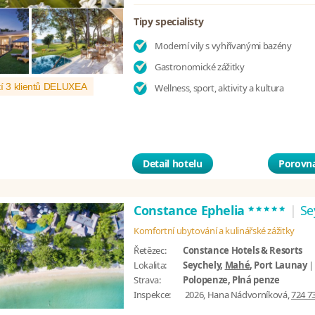
Tipy specialisty
Moderní vily s vyhřívanými bazény
Gastronomické zážitky
í 3 klientů DELUXEA
Wellness, sport, aktivity a kultura
Detail hotelu
Porovna
*****
Constance Ephelia
|
Se
Komfortní ubytování a kulinářské zážitky
Řetězec:
Constance Hotels & Resorts
Lokalita:
Seychely,
Mahé
, Port Launay
Strava:
Polopenze, Plná penze
Inspekce:
2026, Hana Nádvorníková,
724 7