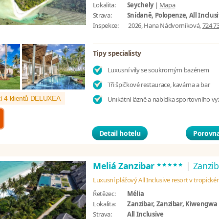
Lokalita:
Seychely
|
Mapa
Strava:
Snídaně, Polopenze, All Inclus
Inspekce:
2026, Hana Nádvorníková,
724 7
Tipy specialisty
Luxusní vily se soukromým bazénem
Tři špičkové restaurace, kavárna a bar
í 4 klientů DELUXEA
Unikátní lázně a nabídka sportovního vyž
Detail hotelu
Porovna
*****
Meliá Zanzibar
|
Zanzib
Luxusní plážový All Inclusive resort v tropick
Řetězec:
Mélia
Lokalita:
Zanzibar,
Zanzibar
, Kiwengwa
Strava:
All Inclusive