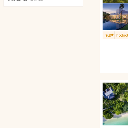
*
hodnot
9.3