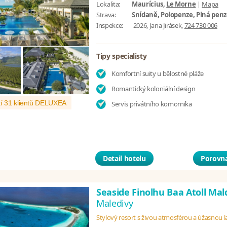
Lokalita:
Maurícius,
Le Morne
|
Mapa
Strava:
Snídaně, Polopenze, Plná pen
Inspekce:
2026, Jana Jirásek,
724 730 006
Tipy specialisty
Komfortní suity u bělostné pláže
Romantický koloniální design
í 31 klientů DELUXEA
Servis privátního komorníka
Detail hotelu
Porovna
Seaside Finolhu Baa Atoll Mal
Maledivy
Stylový resort s živou atmosférou a úžasnou