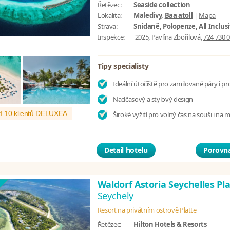
Řetězec:
Seaside collection
Lokalita:
Maledivy,
Baa atoll
|
Mapa
Strava:
Snídaně, Polopenze, All Inclus
Inspekce:
2025, Pavlína Zbořilová,
724 730 
Tipy specialisty
Ideální útočiště pro zamilované páry i pr
Nadčasový a stylový design
í 10 klientů DELUXEA
Široké vyžití pro volný čas na souši i na 
Detail hotelu
Porovna
Waldorf Astoria Seychelles Pl
Seychely
Resort na privátním ostrově Platte
Řetězec:
Hilton Hotels & Resorts