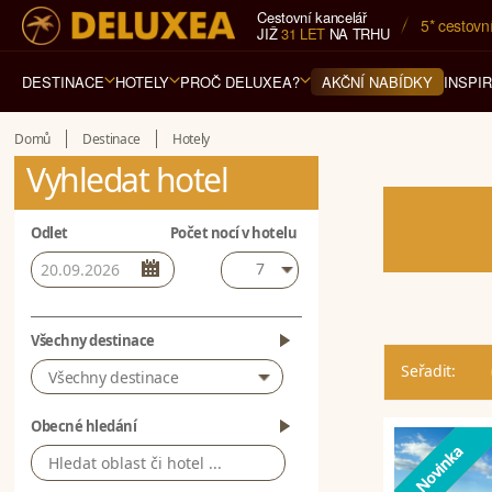
Cestovní kancelář
5* cestovn
JIŽ
31 LET
NA TRHU
DESTINACE
HOTELY
PROČ DELUXEA?
INSPI
AKČNÍ NABÍDKY
Domů
Destinace
Hotely
Vyhledat hotel
Odlet
Počet nocí v hotelu
7
Všechny destinace
Seřadit:
Všechny destinace
Obecné hledání