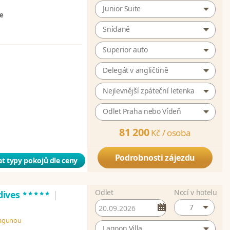
Junior Suite
ze
Snídaně
Superior auto
Delegát v angličtině
Nejlevnější zpáteční letenka
Odlet Praha nebo Vídeň
81 200
Kč /
osoba
Podrobnosti zájezdu
t typy pokojů dle ceny
Odlet
Nocí v hotelu
*****
dives
|
7
 lagunou
Lagoon Villa