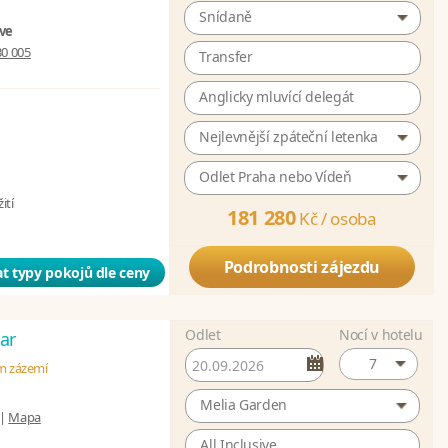
Snídaně
ive
30 005
Transfer
Anglicky mluvící delegát
Nejlevnější zpáteční letenka
Odlet Praha nebo Vídeň
ití
181 280
Kč /
osoba
Podrobnosti zájezdu
t typy pokojů dle ceny
Odlet
Nocí v hotelu
ar
7
ém zázemí
Melia Garden
|
Mapa
All Inclusive