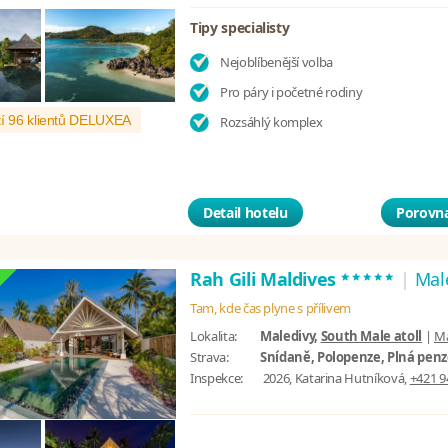
Tipy specialisty
Nejoblíbenější volba
Pro páry i početné rodiny
í 96 klientů DELUXEA
Rozsáhlý komplex
Detail hotelu
Porovna
*****
Rah Gili Maldives
|
Mal
Tam, kde čas plyne s přílivem
Lokalita:
Maledivy,
South Male atoll
|
M
Strava:
Snídaně, Polopenze, Plná penze
Inspekce:
2026, Katarina Hutníková,
+421 9