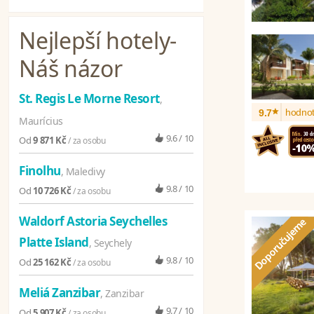
Nejlepší hotely
-
Náš názor
St. Regis Le Morne Resort
,
*
hodnot
9.7
Maurícius
9.6 / 10
Od
9 871 Kč
/ za osobu
Finolhu
, Maledivy
9.8 / 10
Od
10 726 Kč
/ za osobu
Waldorf Astoria Seychelles
Platte Island
, Seychely
9.8 / 10
Od
25 162 Kč
/ za osobu
Meliá Zanzibar
, Zanzibar
9.7 / 10
Od
5 907 Kč
/ za osobu