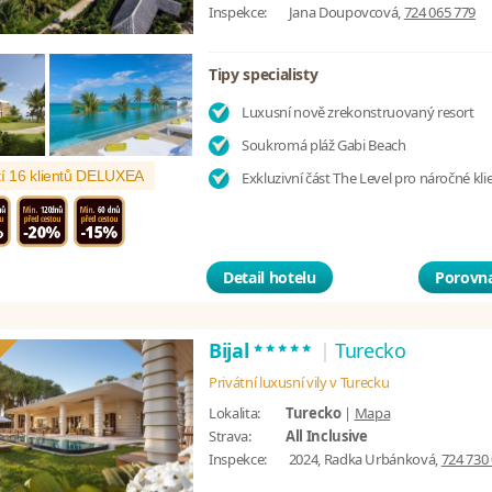
Inspekce:
Jana Doupovcová,
724 065 779
Tipy specialisty
Luxusní nově zrekonstruovaný resort
Soukromá pláž Gabi Beach
í 16 klientů DELUXEA
Exkluzivní část The Level pro náročné kli
Detail hotelu
Porovna
*****
Bijal
|
Turecko
Privátní luxusní vily v Turecku
Lokalita:
Turecko
|
Mapa
Strava:
All Inclusive
Inspekce:
2024, Radka Urbánková,
724 730