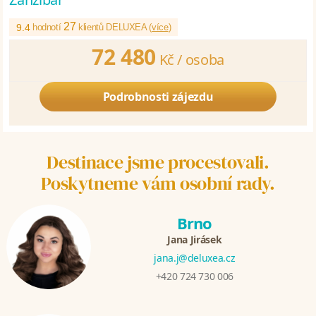
27
9.4
hodnotí
klientů DELUXEA (
více
)
72 480
Kč /
osoba
Podrobnosti zájezdu
Destinace jsme procestovali.
Poskytneme vám osobní rady.
Brno
Jana Jirásek
jana.j@deluxea.cz
+420 724 730 006