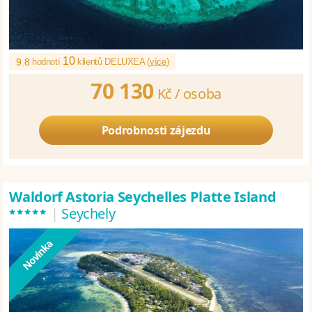
10
9.8
hodnotí
klientů DELUXEA (
více
)
70 130
Kč /
osoba
Podrobnosti zájezdu
Waldorf Astoria Seychelles Platte Island
*****
|
Seychely