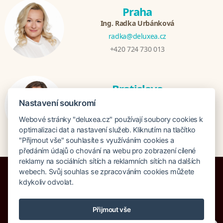
Praha
Ing. Radka Urbánková
radka@deluxea.cz
+420 724 730 013
Bratislava
Katarina Hutníková
Nastavení soukromí
katarina@deluxea.sk
Webové stránky "deluxea.cz" používají soubory cookies k
+421 948 759 074
optimalizaci dat a nastavení služeb. Kliknutím na tlačítko
"Přijmout vše" souhlasíte s využíváním cookies a
předáním údajů o chování na webu pro zobrazení cílené
reklamy na sociálních sítích a reklamních sítích na dalších
webech. Svůj souhlas se zpracováním cookies můžete
kdykoliv odvolat.
Pojištění proti úpadku 125 000 000 Kč
Přijmout vše
O společnosti
Naše ocenění