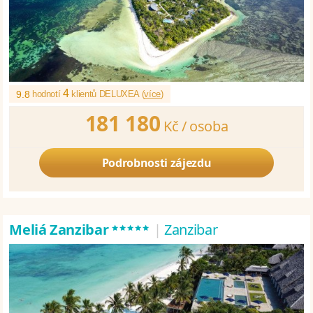
4
9.8
hodnotí
klientů DELUXEA (
více
)
181 180
Kč /
osoba
Podrobnosti zájezdu
*****
Meliá Zanzibar
|
Zanzibar