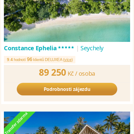
*****
Constance Ephelia
|
Seychely
96
9.4
hodnotí
klientů DELUXEA (
více
)
89 250
Kč /
osoba
Podrobnosti zájezdu