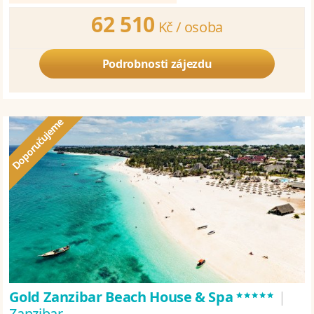
62 510
Kč /
osoba
Podrobnosti zájezdu
*****
Gold Zanzibar Beach House & Spa
|
Zanzibar