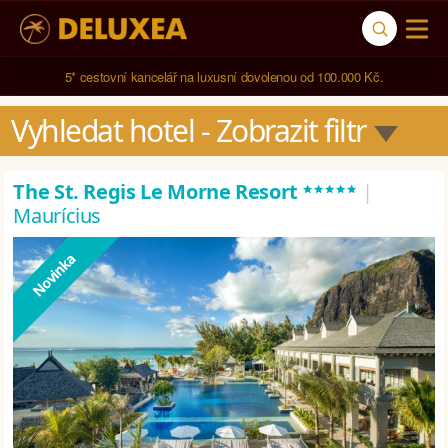
5* cestovní kancelář na luxusní dovolenou od 100.000 Kč.
Navštívili jsme 
791 hotelů
 ve 
123 zemích světa
.
Vyhledat hotel
 - Zobrazit filtr
*****
The St. Regis Le Morne Resort
|
Maurícius