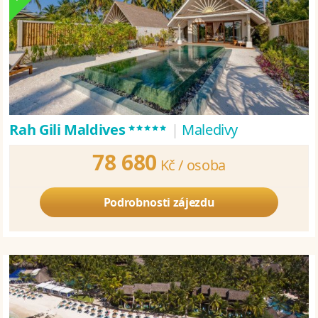
*****
Rah Gili Maldives
|
Maledivy
78 680
Kč /
osoba
Podrobnosti zájezdu