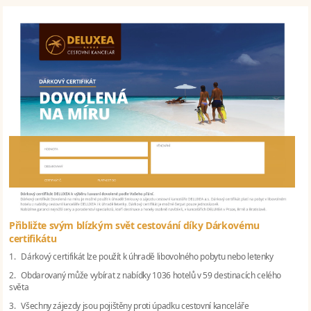
Přibližte svým blízkým svět cestování díky Dárkovému
certifikátu
1. Dárkový certifikát lze použít k úhradě libovolného pobytu nebo letenky
2. Obdarovaný může vybírat z nabídky 1036 hotelů v 59 destinacích celého
světa
3. Všechny zájezdy jsou pojištěny proti úpadku cestovní kanceláře