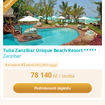
*****
Tulia Zanzibar Unique Beach Resort
|
Zanzibar
41
9.6
hodnotí
klientů DELUXEA (
více
)
78 140
Kč /
osoba
Podrobnosti zájezdu