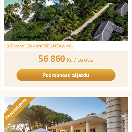
16
9.7
hodnotí
klientů DELUXEA (
více
)
56 860
Kč /
osoba
Podrobnosti zájezdu