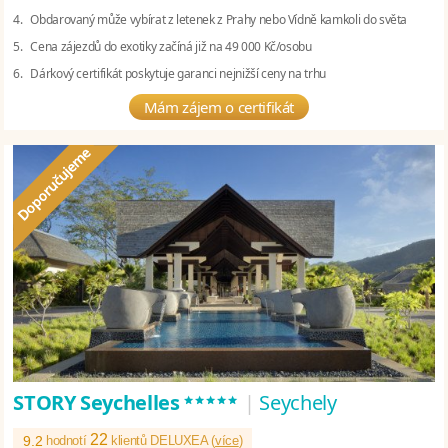
4. Obdarovaný může vybírat z letenek z Prahy nebo Vídně kamkoli do světa
5. Cena zájezdů do exotiky začíná již na 49 000 Kč/osobu
6. Dárkový certifikát poskytuje garanci nejnižší ceny na trhu
Mám zájem o certifikát
*****
STORY Seychelles
|
Seychely
22
9.2
hodnotí
klientů DELUXEA (
více
)