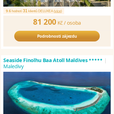
31
9.6
hodnotí
klientů DELUXEA (
více
)
81 200
Kč /
osoba
Podrobnosti zájezdu
*****
Seaside Finolhu Baa Atoll Maldives
|
Maledivy