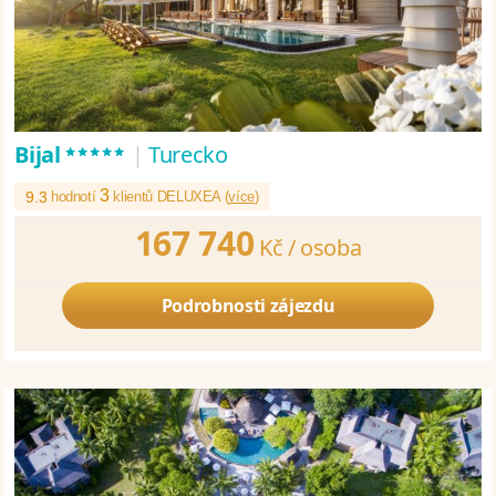
*****
Bijal
|
Turecko
3
9.3
hodnotí
klientů DELUXEA (
více
)
167 740
Kč /
osoba
Podrobnosti zájezdu