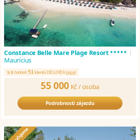
*****
Constance Belle Mare Plage Resort
|
Maurícius
51
9.5
hodnotí
klientů DELUXEA (
více
)
55 000
Kč /
osoba
Podrobnosti zájezdu