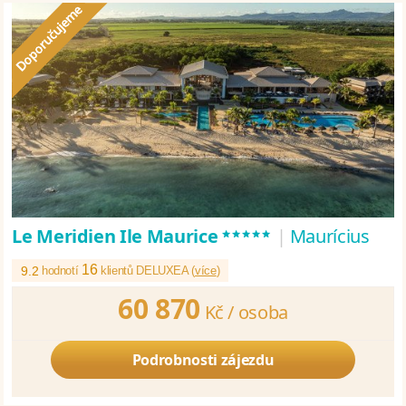
*****
Le Meridien Ile Maurice
|
Maurícius
16
9.2
hodnotí
klientů DELUXEA (
více
)
60 870
Kč /
osoba
Podrobnosti zájezdu