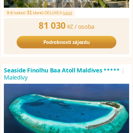
31
9.6
hodnotí
klientů DELUXEA (
více
)
81 030
Kč /
osoba
Podrobnosti zájezdu
*****
Seaside Finolhu Baa Atoll Maldives
|
Maledivy