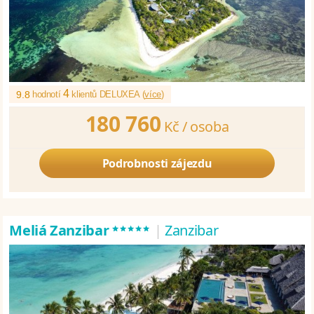
4
9.8
hodnotí
klientů DELUXEA (
více
)
180 760
Kč /
osoba
Podrobnosti zájezdu
*****
Meliá Zanzibar
|
Zanzibar