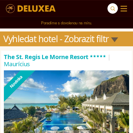
5* cestovní kancelář na luxusní dovolenou od 100.000 Kč.
Vyhledat hotel
 - Zobrazit filtr
*****
The St. Regis Le Morne Resort
|
Maurícius