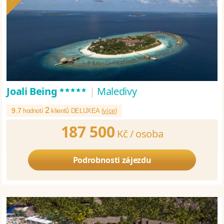
*****
Joali Being
|
Maledivy
2
9.7
hodnotí
klientů DELUXEA (
více
)
187 500
Kč /
osoba
Podrobnosti zájezdu