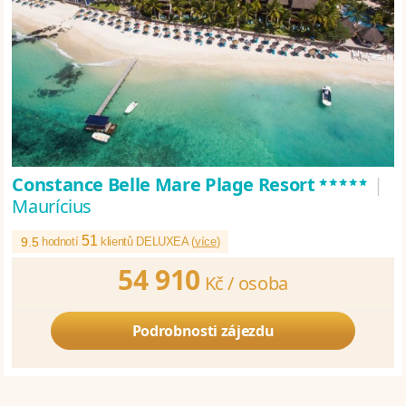
*****
Constance Belle Mare Plage Resort
|
Maurícius
51
9.5
hodnotí
klientů DELUXEA (
více
)
54 910
Kč /
osoba
Podrobnosti zájezdu