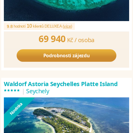
10
9.8
hodnotí
klientů DELUXEA (
více
)
69 940
Kč /
osoba
Podrobnosti zájezdu
Waldorf Astoria Seychelles Platte Island
*****
|
Seychely