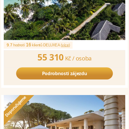
16
9.7
hodnotí
klientů DELUXEA (
více
)
55 310
Kč /
osoba
Podrobnosti zájezdu