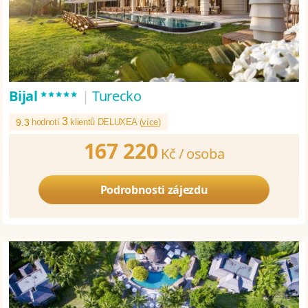
*****
Bijal
|
Turecko
3
9.3
hodnotí
klientů DELUXEA (
více
)
167 220
Kč /
osoba
Podrobnosti zájezdu