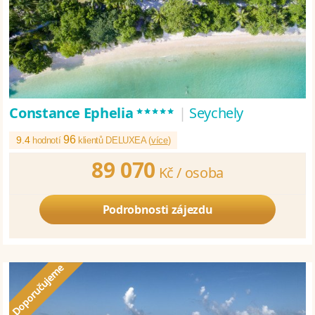
*****
Constance Ephelia
|
Seychely
96
9.4
hodnotí
klientů DELUXEA (
více
)
89 070
Kč /
osoba
Podrobnosti zájezdu