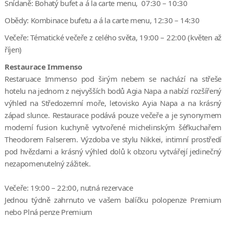
Snídaně: Bohatý bufet a á la carte menu, 07:30 – 10:30
Obědy: Kombinace bufetu a á la carte menu, 12:30 – 14:30
Večeře: Tématické večeře z celého světa, 19:00 – 22:00 (květen až
říjen)
Restaurace Immenso
Restaruace Immenso pod širým nebem se nachází na střeše
hotelu na jednom z nejvyšších bodů Agia Napa a nabízí rozšířený
výhled na Středozemní moře, letovisko Ayia Napa a na krásný
západ slunce. Restaurace podává pouze večeře a je synonymem
moderní fusion kuchyně vytvořené michelinským šéfkuchařem
Theodorem Falserem. Výzdoba ve stylu Nikkei, intimní prostředí
pod hvězdami a krásný výhled dolů k obzoru vytvářejí jedinečný
nezapomenutelný zážitek.
Večeře: 19:00 – 22:00, nutná rezervace
Jednou týdně zahrnuto ve vašem balíčku polopenze Premium
nebo Plná penze Premium