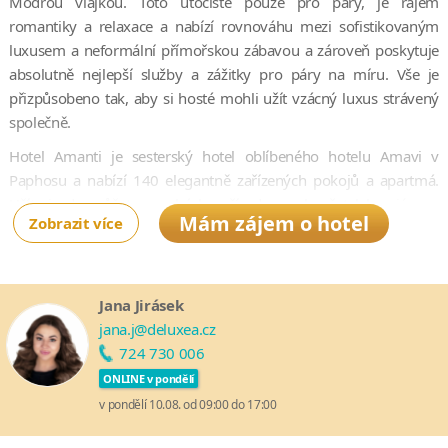
Modrou vlajkou. Toto útočiště pouze pro páry, je rájem
romantiky a relaxace a nabízí rovnováhu mezi sofistikovaným
luxusem a neformální přímořskou zábavou a zároveň poskytuje
absolutně nejlepší služby a zážitky pro páry na míru. Vše je
přizpůsobeno tak, aby si hosté mohli užít vzácný luxus strávený
společně.
Hotel Amanti je sesterský hotel oblíbeného hotelu Amavi v
Paphosu a nabízí 140 elegantně zařízených pokojů a apartmá.
Užít si zde můžete procházky přírodou, vzkoušet lekce jógy a
Mám zájem o hotel
Zobrazit více
meditace, povečeřet v restauracích určených pro romantiku,
dopřát si relaxační lázeňské rituály pro páry a zakončit noc
originálním koktejlem.
Jana Jirásek
Charakteristický koncept MadeForTwo Half Board Premium
jana.j@deluxea.cz
zahrnuje inovativní kulinářské výtvory oceněného týmu Kanika
724 730 006
složených z výkonných šéfkuchařů a sommeliérů v úzké
ONLINE v pondělí
spolupráci s michelinským šéfkuchařem Theodorem Falserem.
v pondělí 10.08. od 09:00 do 17:00
Čtyři restaurace nabízejí tematické menu a intimní a la carte
jemné stolování, včetně prémiových vín a nápojů ke každému