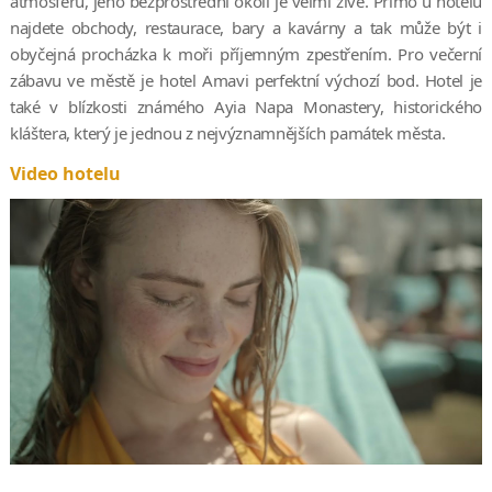
atmosféru, jeho bezprostřední okolí je velmi živé. Přímo u hotelu
najdete obchody, restaurace, bary a kavárny a tak může být i
obyčejná procházka k moři příjemným zpestřením. Pro večerní
zábavu ve městě je hotel Amavi perfektní výchozí bod. Hotel je
také v blízkosti známého Ayia Napa Monastery, historického
kláštera, který je jednou z nejvýznamnějších památek města.
Video hotelu