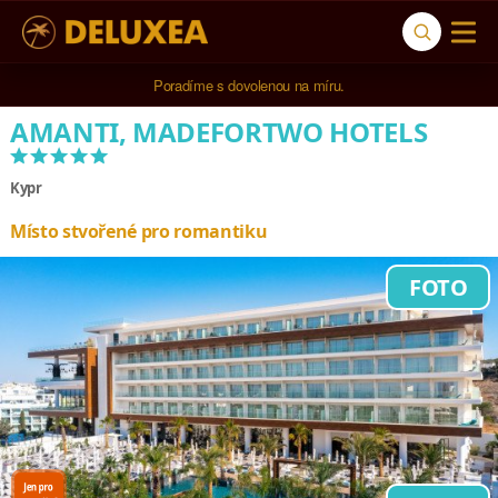
5* cestovní kancelář na luxusní dovolenou od 100.000 Kč.
AMANTI, MADEFORTWO HOTELS
*****
Kypr
Místo stvořené pro romantiku
FOTO