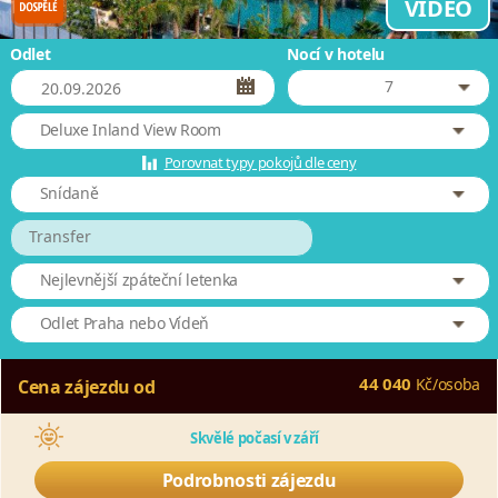
VIDEO
Odlet
Nocí v hotelu
7
Deluxe Inland View Room
Porovnat typy pokojů dle ceny
Snídaně
Transfer
Nejlevnější zpáteční letenka
Odlet Praha nebo Vídeň
44 040
Kč
/
osoba
Cena zájezdu od
Skvělé počasí v září
Podrobnosti zájezdu