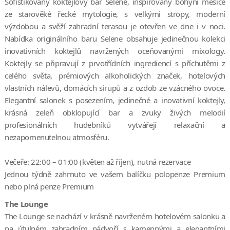
Sofistikovaný koktejlový bar Selene, inspirovaný bohyní měsíce
ze starověké řecké mytologie, s velkými stropy, moderní
výzdobou a svěží zahradní terasou je otevřen ve dne i v noci.
Nabídka originálního baru Selene obsahuje jedinečnou kolekci
inovativních koktejlů navržených oceňovanými mixology.
Koktejly se připravují z prvotřídních ingrediencí s příchutěmi z
celého světa, prémiových alkoholických značek, hotelových
vlastních nálevů, domácích sirupů a z ozdob ze vzácného ovoce.
Elegantní salonek s posezením, jedinečné a inovativní koktejly,
krásná zeleň obklopující bar a zvuky živých melodií
profesionálních hudebníků vytvářejí relaxační a
nezapomenutelnou atmosféru.
Večeře: 22:00 – 01:00 (květen až říjen), nutná rezervace
Jednou týdně zahrnuto ve vašem balíčku polopenze Premium
nebo plná penze Premium
The Lounge
The Lounge se nachází v krásně navrženém hotelovém salonku a
na útulném zahradním nádvoří s kamennými a elegantními