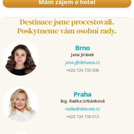
Mám zájem o hotel
Destinace jsme procestovali.
Poskytneme vám osobní rady.
Brno
Jana Jirásek
jana.j@deluxea.cz
+420 724 730 006
Praha
Ing. Radka Urbánková
radka@deluxea.cz
+420 724 730 013