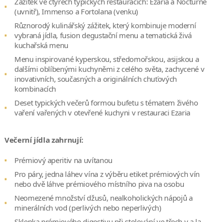
Zážitek ve čtyřech typických restauracích: Ezaria a Nocturne
(uvnitř), Immenso a Fortolana (venku)
Různorodý kulinářský zážitek, který kombinuje moderní
vybraná jídla, fusion degustační menu a tematická živá
kuchařská menu
Menu inspirované kyperskou, středomořskou, asijskou a
dalšími oblíbenými kuchyněmi z celého světa, zachycené v
inovativních, současných a originálních chuťových
kombinacích
Deset typických večerů formou bufetu s tématem živého
vaření vařených v otevřené kuchyni v restauraci Ezaria
Večerní jídla zahrnují:
Prémiový aperitiv na uvítanou
Pro páry, jedna láhev vína z výběru etiket prémiových vín
nebo dvě láhve prémiového místního piva na osobu
Neomezené množství džusů, nealkoholických nápojů a
minerálních vod (perlivých nebo neperlivých)
Sklenka prémiového digestivu při stolování ve třech v a la