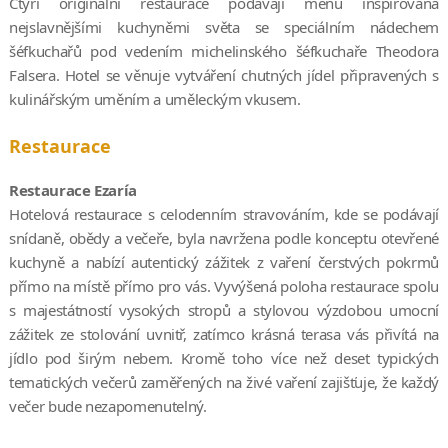
Čtyři originální restaurace podávají menu inspirovaná
nejslavnějšími kuchyněmi světa se speciálním nádechem
šéfkuchařů pod vedením michelinského šéfkuchaře Theodora
Falsera. Hotel se věnuje vytváření chutných jídel připravených s
kulinářským uměním a uměleckým vkusem.
Restaurace
Restaurace Ezaría
Hotelová restaurace s celodenním stravováním, kde se podávají
snídaně, obědy a večeře, byla navržena podle konceptu otevřené
kuchyně a nabízí autentický zážitek z vaření čerstvých pokrmů
přímo na místě přímo pro vás. Vyvýšená poloha restaurace spolu
s majestátností vysokých stropů a stylovou výzdobou umocní
zážitek ze stolování uvnitř, zatímco krásná terasa vás přivítá na
jídlo pod širým nebem. Kromě toho více než deset typických
tematických večerů zaměřených na živé vaření zajišťuje, že každý
večer bude nezapomenutelný.