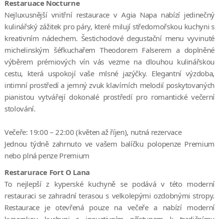
Restaruace Nocturne
Nejluxusnější vnitřní restaurace v Agia Napa nabízí jedinečný
kulinářský zážitek pro páry, které milují středomořskou kuchyni s
kreativním nádechem. Šestichodové degustační menu vyvinuté
michelinským šéfkuchařem Theodorem Falserem a doplněné
výběrem prémiových vín vás vezme na dlouhou kulinářskou
cestu, která uspokojí vaše mlsné jazýčky. Elegantní výzdoba,
intimní prostředí a jemný zvuk klavírních melodií poskytovaných
pianistou vytvářejí dokonalé prostředí pro romantické večerní
stolování.
Večeře: 19:00 – 22:00 (květen až říjen), nutná rezervace
Jednou týdně zahrnuto ve vašem balíčku polopenze Premium
nebo plná penze Premium
Restarurace Fort O Lana
To nejlepší z kyperské kuchyně se podává v této moderní
restauraci se zahradní terasou s velkolepými ozdobnými stropy.
Restaurace je otevřená pouze na večeře a nabízí moderní
kyperskou kuchyni s inovativním přístupem k tradičnímu