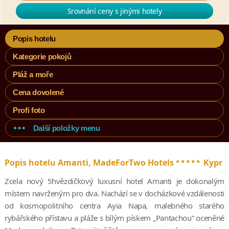
Srovnání ceny s jinými hotely
Popis hotelu
Kategorie pokojů
Pláž a moře
Cena dovolené
Profi foto
Další položky menu
*****
Popis hotelu Amanti, MadeForTwo Hotels
Kypr
Zcela nový 5hvězdičkový luxusní hotel Amanti je dokonalým
místem navrženým pro dva. Nachází se v docházkové vzdálenosti
od kosmopolitního centra Ayia Napa, malebného starého
rybářského přístavu a pláže s bílým pískem „Pantachou“ oceněné