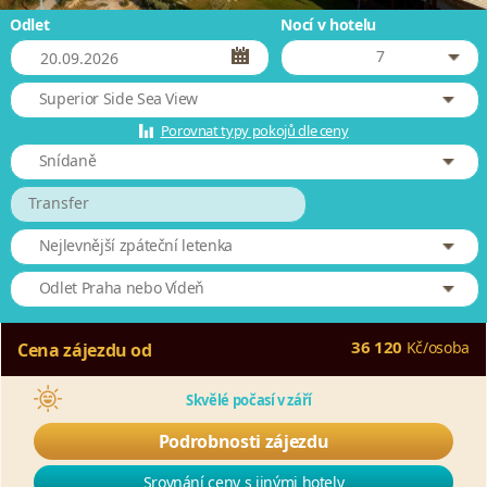
Odlet
Nocí v hotelu
7
Superior Side Sea View
Porovnat typy pokojů dle ceny
Snídaně
Transfer
Nejlevnější zpáteční letenka
Odlet Praha nebo Vídeň
36 120
Kč
/
osoba
Cena zájezdu od
Skvělé počasí v září
Podrobnosti zájezdu
Srovnání ceny s jinými hotely