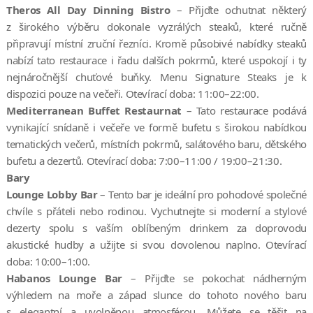
Theros All Day Dinning Bistro
– Přijďte ochutnat některý
z širokého výběru dokonale vyzrálých steaků, které ručně
připravují místní zruční řezníci. Kromě působivé nabídky steaků
nabízí tato restaurace i řadu dalších pokrmů, které uspokojí i ty
nejnáročnější chuťové buňky. Menu Signature Steaks je k
dispozici pouze na večeři. Otevírací doba: 11:00–22:00.
Mediterranean Buffet Restaurnat
– Tato restaurace podává
vynikající snídaně i večeře ve formě bufetu s širokou nabídkou
tematických večerů, místních pokrmů, salátového baru, dětského
bufetu a dezertů. Otevírací doba: 7:00–11:00 / 19:00–21:30.
Bary
Lounge Lobby Bar
– Tento bar je ideální pro pohodové společné
chvíle s přáteli nebo rodinou. Vychutnejte si moderní a stylové
dezerty spolu s vaším oblíbeným drinkem za doprovodu
akustické hudby a užijte si svou dovolenou naplno. Otevírací
doba: 10:00–1:00.
Habanos Lounge Bar
– Přijďte se pokochat nádherným
výhledem na moře a západ slunce do tohoto nového baru
s elegantní a uvolněnou atmosférou. Můžete se těšit na