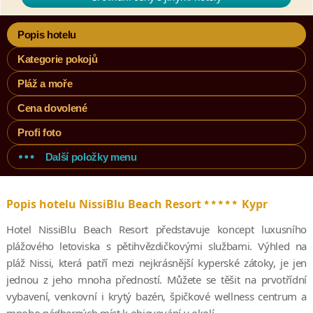
Popis hotelu
Kategorie pokojů
Pláž a moře
Cena dovolené
Profi foto
Další položky menu
*****
Popis hotelu NissiBlu Beach Resort
Kypr
Hotel NissiBlu Beach Resort představuje koncept luxusního
plážového letoviska s pětihvězdičkovými službami. Výhled na
pláž Nissi, která patří mezi nejkrásnější kyperské zátoky, je jen
jednou z jeho mnoha předností. Můžete se těšit na prvotřídní
vybavení, venkovní i krytý bazén, špičkové wellness centrum a