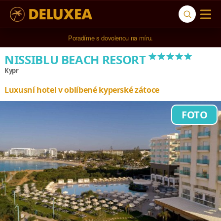
Poradíme s dovolenou na míru.
*****
NISSIBLU BEACH RESORT
Kypr
Luxusní hotel v oblíbené kyperské zátoce
FOTO