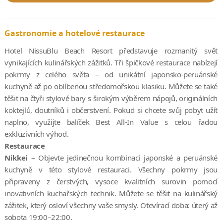
Gastronomie a hotelové restaurace
Hotel NissuBlu Beach Resort představuje rozmanitý svět
vynikajících kulinářských zážitků. Tři špičkové restaurace nabízejí
pokrmy z celého světa – od unikátní japonsko-peruánské
kuchyně až po oblíbenou středomořskou klasiku. Můžete se také
těšit na čtyři stylové bary s širokým výběrem nápojů, originálních
koktejlů, doutníků i občerstvení. Pokud si chcete svůj pobyt užít
naplno, využijte balíček Best All-In Value s celou řadou
exkluzivních výhod.
Restaurace
Nikkei
– Objevte jedinečnou kombinaci japonské a peruánské
kuchyně v této stylové restauraci. Všechny pokrmy jsou
připraveny z čerstvých, vysoce kvalitních surovin pomocí
inovativních kuchařských technik. Můžete se těšit na kulinářský
zážitek, který osloví všechny vaše smysly. Otevírací doba: úterý až
sobota 19:00–22:00.