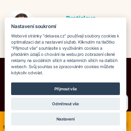
Bratislava
Katarina Hutníková
Nastavení soukromí
katarina@deluxea.sk
Webové stránky "deluxea.cz" používají soubory cookies k
+421 948 759 074
optimalizaci dat a nastavení služeb. Kliknutím na tlačítko
"Přijmout vše" souhlasíte s využíváním cookies a
předáním údajů o chování na webu pro zobrazení cílené
reklamy na sociálních sítích a reklamních sítích na dalších
webech. Svůj souhlas se zpracováním cookies můžete
kdykoliv odvolat.
Pojištění proti úpadku 125 000 000 Kč
Přijmout vše
O společnosti
Naše ocenění
Mapa stránek
Právní doložka
Potřebujete poradit?
Zeptejte se našeho asistenta
Vyhledávání
Cookies
Odmítnout vše
Chettyho
.
© Copyright DELUXEA a.s. 1995-2026
Nyní je ideální čas na rozhodování o letní dovolené, ať ji
Nastavení
neřešíte na poslední chvíli. Smartwings i Austrian lety po
×
Evropě neruší. Mnohé hotely v Evropě stále nabízí akční ceny,