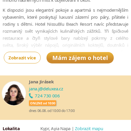
mnoho nádherných míst k objevování v okolí.
K dispozici jsou elegantní pokoje a apartmá s nejmodernějším
vybavením, které poskytují luxusní zázemí pro páry, přátele i
rodiny s dětmi. Hotel NissuBlu Beach Resort navíc představuje
rozmanitý svět vynikajících kulinářských zážitků. Tři špičkové
restaurace a čtyři stylové bary nabízejí pokrmy z celého
světa, široký výběr nápojů, originálních koktejlů, doutníků i
občerstvení. Pokud si chcete svůj pobyt užít naplno, využijte
Mám zájem o hotel
Zobrazit více
balíček Best All-In Value s celou řadou exkluzivních výhod.
Jana Jirásek
jana.j@deluxea.cz
724 730 006
ONLINE od 10:00
dnes 06.08. od 10:00 do 17:00
Lokalita
Kypr, Ayia Napa |
Zobrazit mapu