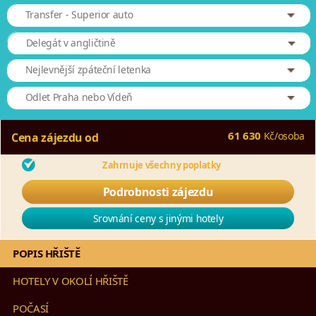
Transfer - Superior auto
Delegát v angličtině
Nejlevnější zpáteční letenka
Odlet Praha nebo Vídeň
61 630
Kč
/
osoba
Cena zájezdu od
Zahrnuje všechny poplatky
Podrobnosti zájezdu
Srovnání ceny s jinými hotely
POPIS HŘIŠTĚ
HOTELY V OKOLÍ HŘIŠTĚ
POČASÍ