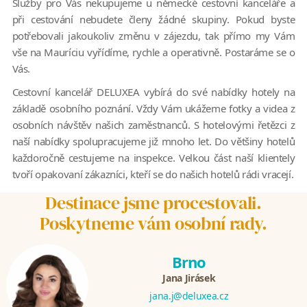
Služby pro Vás nekupujeme u německé cestovní kanceláře a
při cestování nebudete členy žádné skupiny. Pokud byste
potřebovali jakoukoliv změnu v zájezdu, tak přímo my Vám
vše na Mauríciu vyřídíme, rychle a operativně. Postaráme se o
Vás.
Cestovní kancelář DELUXEA vybírá do své nabídky hotely na
základě osobního poznání. Vždy Vám ukážeme fotky a videa z
osobních návštěv našich zaměstnanců. S hotelovými řetězci z
naší nabídky spolupracujeme již mnoho let. Do většiny hotelů
každoročně cestujeme na inspekce. Velkou část naší klientely
tvoří opakovaní zákazníci, kteří se do našich hotelů rádi vracejí.
Destinace jsme procestovali.
Poskytneme vám osobní rady.
Brno
Jana Jirásek
jana.j@deluxea.cz