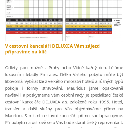
V cestovní kanceláři DELUXEA Vám zájezd
připravíme na klíč
Odlety jsou možné z Prahy nebo Vídně každý den. Létáme
luxusními letadly Emirates. Délka Vašeho pobytu může být
libovolná. Vybírat lze z velkého množství hotelů a různých typů
pokoje i formy stravování. Maurícius jsme opakovaně
navštívili a poskytneme Vám osobní rady. Je specializací české
cestovní kanceláře DELUXEA a.s. založené roku 1995. Hotel,
transfer a další služby pro Vás objednáváme přímo na
Mauríciu. S místní cestovní kanceláří přímo spolupracujeme.
Při pobytu na ostrově se o Vás bude starat český reprezentant.