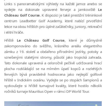
Links s panoramatickými výhledy na každé jamce anebo se
vydejte na dokonale upravené ferveje a jamkoviště
Le
Château Golf Course
. K dispozici je také prestižní tréninkové
centrum Leadbetter Golf Academy, které nabízí prvotřídní
lekce na obou hřištích pro úplné začátečníky, juniory, rekreační
i elitní hráče.
Hřiště
Le Château Golf Course
, které je důmyslně
zakomponováno do svěžího, krásného areálu elegantního
zámku z 19. století a obdařeno přírodními jezírky, potoky a
vznešenými staletými stromy, působí jako tropická zahrada.
Tato dokonale upravená a celoročně pečlivě udržovaná hrací
plocha rozkládající se na mírném úpatí kopců a rozlehlých
fervejích bývá pravidelně hodnocena jako nejlepší golfové
hřiště v Indickém oceánu. Vydejte se po stopách šampionů a
vyzkoušejte si hřiště turnajové kvality, které hostilo několik
ročníků turnaje Mauritius Open v rámci DP World Tour.