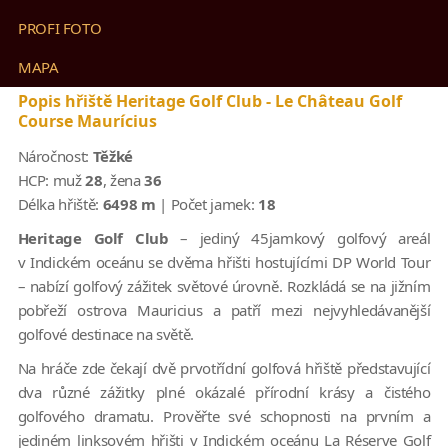
PROFI FOTO
MAPA
Popis hřiště Heritage Golf Club - Le Château Golf
Course Maurícius
Náročnost:
Těžké
HCP:
muž
28
, žena
36
Délka hřiště:
6498 m
| Počet jamek:
18
Heritage Golf Club
– jediný 45jamkový golfový areál
v Indickém oceánu se dvěma hřišti hostujícími DP World Tour
– nabízí golfový zážitek světové úrovně. Rozkládá se na jižním
pobřeží ostrova Mauricius a patří mezi nejvyhledávanější
golfové destinace na světě.
Na hráče zde čekají dvě prvotřídní golfová hřiště představující
dva různé zážitky plné okázalé přírodní krásy a čistého
golfového dramatu. Prověřte své schopnosti na prvním a
jediném linksovém hřišti v Indickém oceánu La Réserve Golf