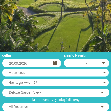
Odlet
Nocí v hotelu
7
Maurícius
*
Heritage Awali 5
Deluxe Garden View
Porovnat typy pokojů dle ceny
All Inclusive