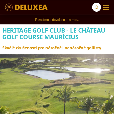
5* cestovní kancelář na luxusní dovolenou od 100.000 Kč.
Poradíme s dovolenou na míru.
HERITAGE GOLF CLUB - LE CHÂTEAU
GOLF COURSE MAURÍCIUS
Skvělé zkušenosti pro náročné i nenáročné golfisty