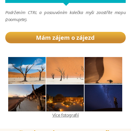
Podržením CTRL a posouváním kolečka myši zaostříte mapu
(zoomujete).
Mám zájem o zájezd
Více fotografií