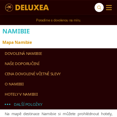
Poradíme s dovolenou na míru.
NAMIBIE
Mapa Namibie
DOVOLENÁ NAMIBIE
NAŠE DOPORUČENÍ
CENA DOVOLENÉ VČETNĚ SLEVY
O NAMIBII
HOTELY V NAMIBII
DALŠÍ POLOŽKY
Na mapě destinace Namibie si můžete prohlédnout hotely,