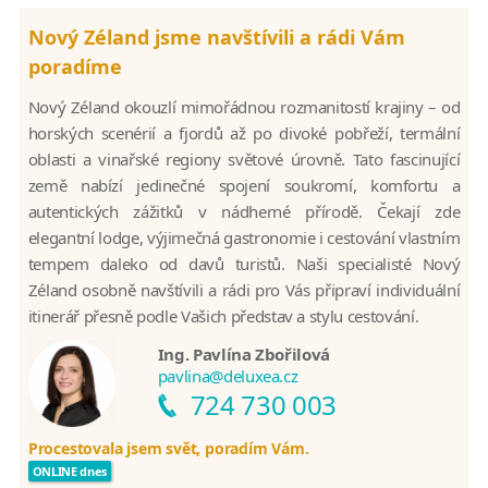
Nový Zéland jsme navštívili a rádi Vám
poradíme
Nový Zéland okouzlí mimořádnou rozmanitostí krajiny – od
horských scenérií a fjordů až po divoké pobřeží, termální
oblasti a vinařské regiony světové úrovně. Tato fascinující
země nabízí jedinečné spojení soukromí, komfortu a
autentických zážitků v nádherné přírodě. Čekají zde
elegantní lodge, výjimečná gastronomie i cestování vlastním
tempem daleko od davů turistů. Naši specialisté Nový
Zéland osobně navštívili a rádi pro Vás připraví individuální
itinerář přesně podle Vašich představ a stylu cestování.
Ing. Pavlína Zbořilová
pavlina@deluxea.cz
724 730 003
Procestovala jsem svět, poradím Vám.
ONLINE dnes