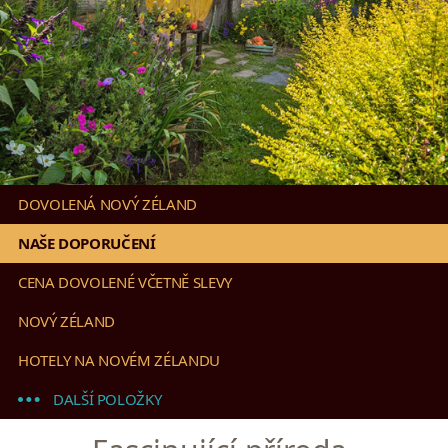
DOVOLENÁ NOVÝ ZÉLAND
NAŠE DOPORUČENÍ
CENA DOVOLENÉ VČETNĚ SLEVY
NOVÝ ZÉLAND
HOTELY NA NOVÉM ZÉLANDU
DALŠÍ POLOŽKY