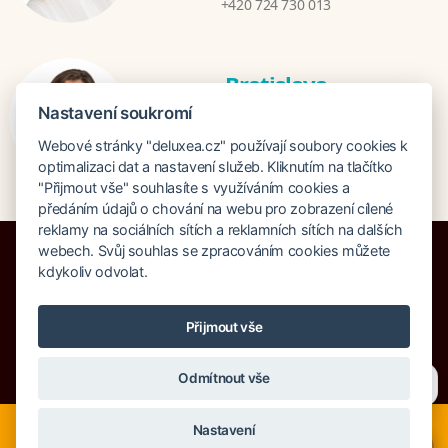
+420 724 730 013
Bratislava
Katarina Hutníková
Nastavení soukromí
katarina@deluxea.sk
Webové stránky "deluxea.cz" používají soubory cookies k
+421 948 759 074
optimalizaci dat a nastavení služeb. Kliknutím na tlačítko
"Přijmout vše" souhlasíte s využíváním cookies a
předáním údajů o chování na webu pro zobrazení cílené
reklamy na sociálních sítích a reklamních sítích na dalších
webech. Svůj souhlas se zpracováním cookies můžete
kdykoliv odvolat.
Pojištění proti úpadku 125 000 000 Kč
Přijmout vše
O společnosti
Naše ocenění
Mapa stránek
Právní doložka
Potřebujete poradit?
Zeptejte se našeho asistenta
Vyhledávání
Cookies
Odmítnout vše
Chettyho
.
© Copyright DELUXEA a.s. 1995-2026
Nyní je ideální čas na rozhodování o letní dovolené, ať ji
Nastavení
neřešíte na poslední chvíli. Smartwings i Austrian lety po
×