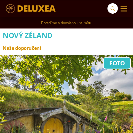
Poradíme s dovolenou na míru.
NOVÝ ZÉLAND
Naše doporučení
FOTO