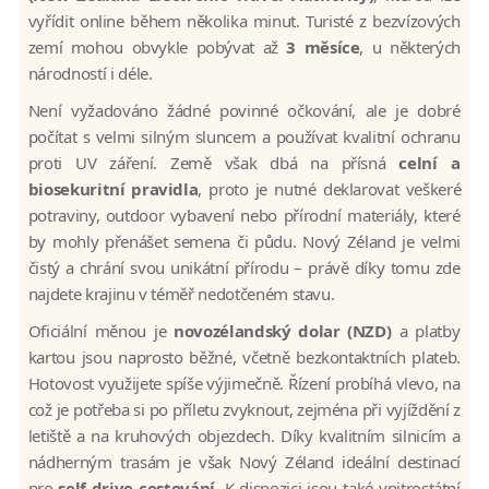
vyřídit online během několika minut. Turisté z bezvízových
zemí mohou obvykle pobývat až
3 měsíce
, u některých
národností i déle.
Není vyžadováno žádné povinné očkování, ale je dobré
počítat s velmi silným sluncem a používat kvalitní ochranu
proti UV záření. Země však dbá na přísná
celní a
biosekuritní pravidla
, proto je nutné deklarovat veškeré
potraviny, outdoor vybavení nebo přírodní materiály, které
by mohly přenášet semena či půdu. Nový Zéland je velmi
čistý a chrání svou unikátní přírodu – právě díky tomu zde
najdete krajinu v téměř nedotčeném stavu.
Oficiální měnou je
novozélandský dolar (NZD)
a platby
kartou jsou naprosto běžné, včetně bezkontaktních plateb.
Hotovost využijete spíše výjimečně. Řízení probíhá vlevo, na
což je potřeba si po příletu zvyknout, zejména při vyjíždění z
letiště a na kruhových objezdech. Díky kvalitním silnicím a
nádherným trasám je však Nový Zéland ideální destinací
pro
self-drive cestování.
K dispozici jsou také vnitrostátní