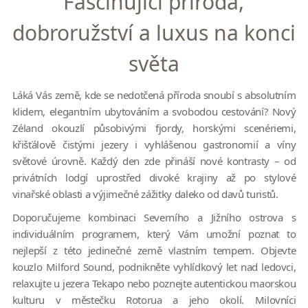
Fascinující příroda,
dobroružství a luxus na konci
světa
Láká Vás země, kde se nedotčená příroda snoubí s absolutním
klidem, elegantním ubytováním a svobodou cestování? Nový
Zéland okouzlí působivými fjordy, horskými scenériemi,
křišťálově čistými jezery i vyhlášenou gastronomií a víny
světové úrovně. Každý den zde přináší nové kontrasty – od
privátních lodgí uprostřed divoké krajiny až po stylové
vinařské oblasti a výjimečné zážitky daleko od davů turistů.
Doporučujeme kombinaci Severního a Jižního ostrova s
individuálním programem, který Vám umožní poznat to
nejlepší z této jedinečné země vlastním tempem. Objevte
kouzlo Milford Sound, podnikněte vyhlídkový let nad ledovci,
relaxujte u jezera Tekapo nebo poznejte autentickou maorskou
kulturu v městečku Rotorua a jeho okolí. Milovníci