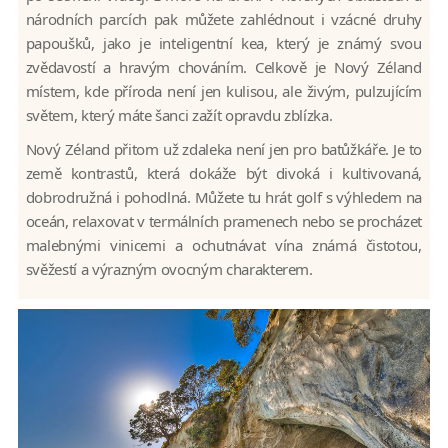
národních parcích pak můžete zahlédnout i vzácné druhy
papoušků, jako je inteligentní kea, který je známý svou
zvědavostí a hravým chováním. Celkově je Nový Zéland
místem, kde příroda není jen kulisou, ale živým, pulzujícím
světem, který máte šanci zažít opravdu zblízka.
Nový Zéland přitom už zdaleka není jen pro batůžkáře. Je to
země kontrastů, která dokáže být divoká i kultivovaná,
dobrodružná i pohodlná. Můžete tu hrát golf s výhledem na
oceán, relaxovat v termálních pramenech nebo se procházet
malebnými vinicemi a ochutnávat vína známá čistotou,
svěžestí a výrazným ovocným charakterem.