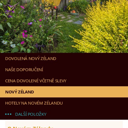
DOVOLENÁ NOVÝ ZÉLAND
NAŠE DOPORUČENÍ
CENA DOVOLENÉ VČETNĚ SLEVY
NOVÝ ZÉLAND
HOTELY NA NOVÉM ZÉLANDU
DALŠÍ POLOŽKY