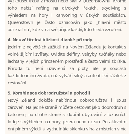
vyzkoušet třeba z mostů nebo skal v Queenstownu. Kromě
toho nabízí rafting na divokých řekách, skydiving s
výhledem na hory i canyoning v úzkých soutěskách.
Queenstown je často označován jako „hlavní město
adrenalinu“, kde si na své přijde každý, kdo hledá vzrušení.
4. Neuvěřitelná blízkost divoké přírody
Jedním z největších zážitků na Novém Zélandu je kontakt s
volně žijícími zvířaty. Uvidíte delfíny, velryby, tučňáky nebo
lachtany v jejich přirozeném prostředí a často velmi zblízka.
Příroda tu není uzavřená za ploty, ale je součástí
každodenního života, což vytváří silný a autentický zážitek z
cestování.
5. Kombinace dobrodružství a pohodlí
Nový Zéland dokáže nabídnout dobrodružství i luxus
zároveň. Na jedné straně můžete cestovat jako dobrodruh s
batohem, na druhé straně si dopřát ubytování v luxusních
lodge s výhledem na hory, jezera nebo oceán. Po aktivním
dni plném výletů si vychutnáte sklenku vína z místních vinic