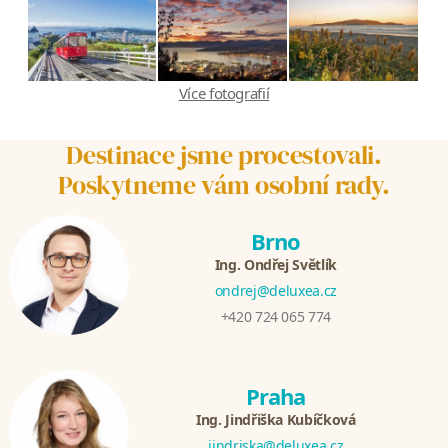
Více fotografií
Destinace jsme procestovali.
Poskytneme vám osobní rady.
Brno
Ing. Ondřej Světlík
ondrej@deluxea.cz
+420 724 065 774
Praha
Ing. Jindřiška Kubíčková
jindriska@deluxea.cz