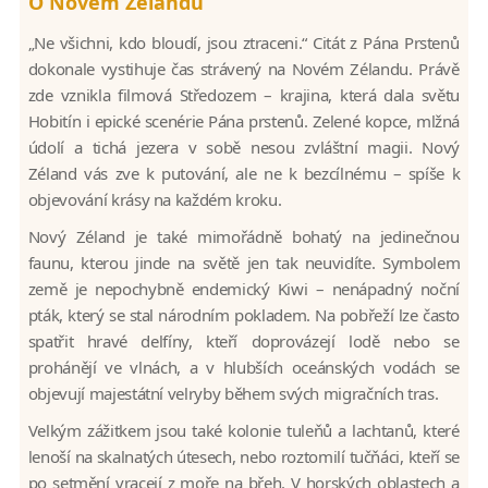
O Novém Zélandu
„Ne všichni, kdo bloudí, jsou ztraceni.“ Citát z Pána Prstenů
dokonale vystihuje čas strávený na Novém Zélandu. Právě
zde vznikla filmová Středozem – krajina, která dala světu
Hobitín i epické scenérie Pána prstenů. Zelené kopce, mlžná
údolí a tichá jezera v sobě nesou zvláštní magii. Nový
Zéland vás zve k putování, ale ne k bezcílnému – spíše k
objevování krásy na každém kroku.
Nový Zéland je také mimořádně bohatý na jedinečnou
faunu, kterou jinde na světě jen tak neuvidíte. Symbolem
země je nepochybně endemický
Kiwi
– nenápadný noční
pták, který se stal národním pokladem. Na pobřeží lze často
spatřit hravé delfíny, kteří doprovázejí lodě nebo se
prohánějí ve vlnách, a v hlubších oceánských vodách se
objevují majestátní velryby během svých migračních tras.
Velkým zážitkem jsou také kolonie tuleňů a lachtanů, které
lenoší na skalnatých útesech, nebo roztomilí tučňáci, kteří se
po setmění vracejí z moře na břeh. V horských oblastech a