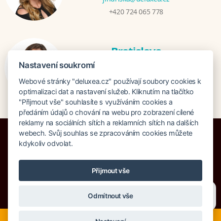
+420 724 065 778
Bratislava
Katarina Hutníková
Nastavení soukromí
katarina@deluxea.sk
Webové stránky "deluxea.cz" používají soubory cookies k
+421 948 759 074
optimalizaci dat a nastavení služeb. Kliknutím na tlačítko
"Přijmout vše" souhlasíte s využíváním cookies a
předáním údajů o chování na webu pro zobrazení cílené
reklamy na sociálních sítích a reklamních sítích na dalších
webech. Svůj souhlas se zpracováním cookies můžete
kdykoliv odvolat.
Pojištění proti úpadku 125 000 000 Kč
Přijmout vše
O společnosti
Naše ocenění
Mapa stránek
Právní doložka
Potřebujete poradit?
Zeptejte se našeho asistenta
Vyhledávání
Cookies
Odmítnout vše
Chettyho
.
© Copyright DELUXEA a.s. 1995-2026
Nyní je ideální čas na rozhodování o letní dovolené, ať ji