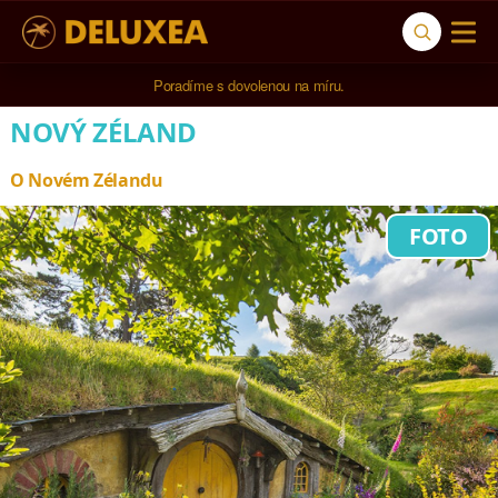
5* cestovní kancelář na luxusní dovolenou od 100.000 Kč.
NOVÝ ZÉLAND
O Novém Zélandu
FOTO