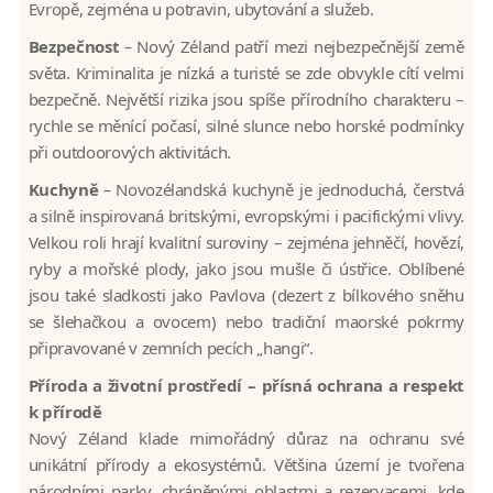
Evropě, zejména u potravin, ubytování a služeb.
Bezpečnost
–
Nový Zéland patří mezi nejbezpečnější země
světa. Kriminalita je nízká a turisté se zde obvykle cítí velmi
bezpečně. Největší rizika jsou spíše přírodního charakteru –
rychle se měnící počasí, silné slunce nebo horské podmínky
při outdoorových aktivitách.
Kuchyně
–
Novozélandská kuchyně je jednoduchá, čerstvá
a silně inspirovaná britskými, evropskými i pacifickými vlivy.
Velkou roli hrají kvalitní suroviny – zejména jehněčí, hovězí,
ryby a mořské plody, jako jsou mušle či ústřice. Oblíbené
jsou také sladkosti jako Pavlova (dezert z bílkového sněhu
se šlehačkou a ovocem) nebo tradiční maorské pokrmy
připravované v zemních pecích „hangi“.
Příroda a životní prostředí – přísná ochrana a respekt
k přírodě
Nový Zéland klade mimořádný důraz na ochranu své
unikátní přírody a ekosystémů. Většina území je tvořena
národními parky, chráněnými oblastmi a rezervacemi, kde