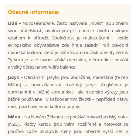
Obecné informace:
Lidé
–
Novozélanďané, často nazývaní „Kiwis“, jsou známí
svou přátelskostí, uvolněným přístupem k životu a silným
vztahem k přírodě. Společnost je multikulturní – vedle
evropského obyvatelstva zde hraje zásadní roli původní
maorská kultura, která je stále živou součástí identity země.
Typická je také rovnostářská mentalita, neformální chování
a velký důraz na work-life balance.
Jazyk
–
Oficiálními jazyky jsou angličtina, maorština (te reo
Māori) a novozélandský znakový jazyk. Angličtina je
dominantní v běžné komunikaci, ale maorské výrazy jsou
běžně používané i v každodenním životě – například názvy
míst, pozdravy nebo kulturní pojmy.
Měna
–
Na Novém Zélandu se používá novozélandský dolar
(NZD). Platby kartou jsou velmi rozšířené a hotovost se
používá spíše okrajově. Ceny jsou obecně vyšší než v