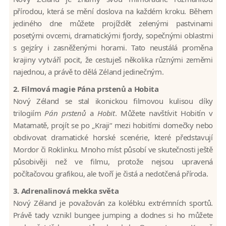
přírodou, která se mění doslova na každém kroku. Během
jediného dne můžete projíždět zelenými pastvinami
posetými ovcemi, dramatickými fjordy, sopečnými oblastmi
s gejzíry i zasněženými horami. Tato neustálá proměna
krajiny vytváří pocit, že cestuješ několika různými zeměmi
najednou, a právě to dělá Zéland jedinečným.
2. Filmová magie Pána prstenů a Hobita
Nový Zéland se stal ikonickou filmovou kulisou díky
trilogiím
Pán prstenů
a
Hobit
. Můžete navštívit Hobitín v
Matamatě, projít se po „Kraji“ mezi hobitími domečky nebo
obdivovat dramatické horské scenérie, které představují
Mordor či Roklinku. Mnoho míst působí ve skutečnosti ještě
působivěji než ve filmu, protože nejsou upravená
počítačovou grafikou, ale tvoří je čistá a nedotčená příroda.
3. Adrenalinová mekka světa
Nový Zéland je považován za kolébku extrémních sportů.
Právě tady vznikl bungee jumping a dodnes si ho můžete