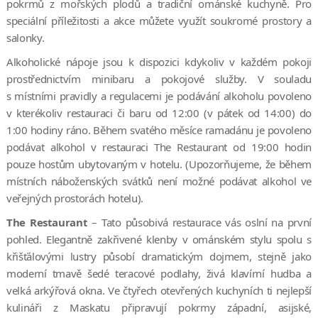
pokrmů z mořských plodů a tradiční ománské kuchyně. Pro
speciální příležitosti a akce můžete využít soukromé prostory a
salonky.
Alkoholické nápoje jsou k dispozici kdykoliv v každém pokoji
prostřednictvím minibaru a pokojové služby. V souladu
s místními pravidly a regulacemi je podávání alkoholu povoleno
v kterékoliv restauraci či baru od 12:00 (v pátek od 14:00) do
1:00 hodiny ráno. Během svatého měsíce ramadánu je povoleno
podávat alkohol v restauraci The Restaurant od 19:00 hodin
pouze hostům ubytovaným v hotelu. (Upozorňujeme, že během
místních náboženských svátků není možné podávat alkohol ve
veřejných prostorách hotelu).
The Restaurant
– Tato působivá restaurace vás oslní na první
pohled. Elegantně zakřivené klenby v ománském stylu spolu s
křišťálovými lustry působí dramatickým dojmem, stejně jako
moderní tmavě šedé teracové podlahy, živá klavírní hudba a
velká arkýřová okna. Ve čtyřech otevřených kuchyních ti nejlepší
kulináři z Maskatu připravují pokrmy západní, asijské,