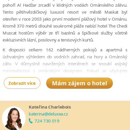
pohoří Al Hadžar zrcadlí v klidných vodách Ománského zálivu.
Tento pětihvězdičkový luxusní resort ve městě Maskat byl
otevřen v roce 2003 jako první moderní plážový hotel v Ománu.
Kromě 370 metrů dlouhé soukromé pláže nabízí hotel The Chedi
Muscat hostům výběr ze tří bazénů a špičkové služby včetně
exkluzivních lázní, posilovny a tenisových kurtů.
K dispozici celkem 162 nádherných pokojů a apartmá s
úchvatným výhledem do vodních zahrad, na hory a Ománský
záliv. V důmyslně navržených interiérech se snoubí asijský
minimalismus s ománským designem. Pokud se ubytujete
v pokoji z kategorie Deluxe Club nebo v některém apartmá,
Mám zájem o hotel
Zobrazit více
získáte navíc přístup do exkluzivního salónku The Club Lounge a
spoustu dalších výhod. Resort The Chedi Muscat se také pyšní
kolekcí 7 restaurací a barů, které obohatí váš pobyt o
nezapomenutelné kulinářské zážitky.
Kateřina Charlebois
katerina@deluxea.cz
724 730 019