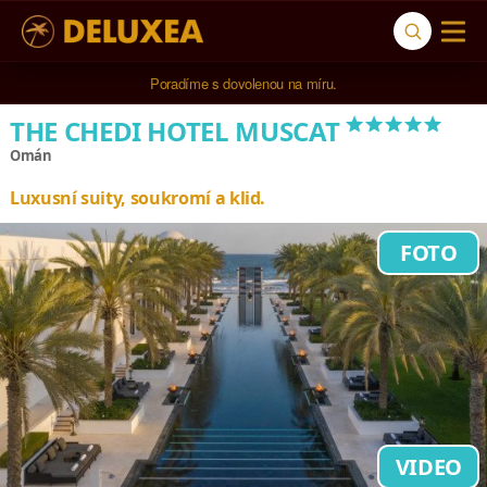
5* cestovní kancelář na luxusní dovolenou od 100.000 Kč.
Poradíme s dovolenou na míru.
*****
THE CHEDI HOTEL MUSCAT
Omán
Luxusní suity, soukromí a klid.
FOTO
VIDEO