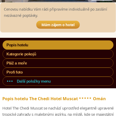
Cenovou nabídku Vám rádi připravíme individuálně po zaslání
nezávazné poptávky.
Mám zájem o hotel
Popis hotelu
Kategorie pokojů
Pláž a moře
Profi foto
Další položky menu
*****
Popis hotelu The Chedi Hotel Muscat
Omán
Hotel The Chedi Muscat se nachází uprostřed elegantně upravené
tropické zahrady s malebnými jezírky, na místě, kde se majestátní