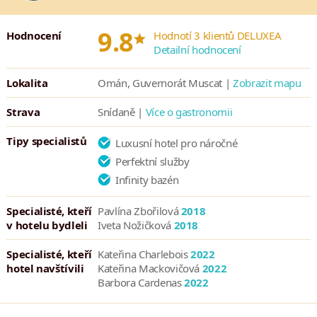
*
9.8
Hodnocení
Hodnotí 3 klientů DELUXEA
Detailní hodnocení
Lokalita
Omán, Guvernorát Muscat |
Zobrazit mapu
Strava
Snídaně |
Více o gastronomii
Tipy specialistů
Luxusní hotel pro náročné
Perfektní služby
Infinity bazén
Specialisté, kteří
Pavlína Zbořilová
2018
v hotelu bydleli
Iveta Nožičková
2018
Specialisté, kteří
Kateřina Charlebois
2022
hotel navštívili
Kateřina Mackovičová
2022
Barbora Cardenas
2022