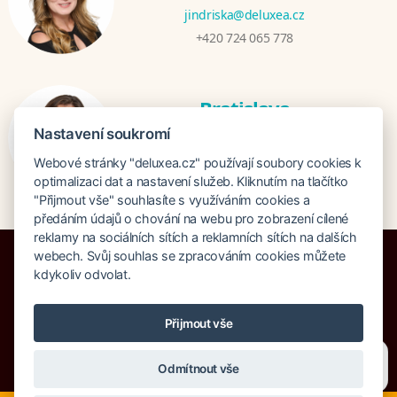
jindriska@deluxea.cz
+420 724 065 778
Bratislava
Katarina Hutníková
Nastavení soukromí
katarina@deluxea.sk
Webové stránky "deluxea.cz" používají soubory cookies k
+421 948 759 074
optimalizaci dat a nastavení služeb. Kliknutím na tlačítko
"Přijmout vše" souhlasíte s využíváním cookies a
předáním údajů o chování na webu pro zobrazení cílené
reklamy na sociálních sítích a reklamních sítích na dalších
webech. Svůj souhlas se zpracováním cookies můžete
kdykoliv odvolat.
Pojištění proti úpadku 125 000 000 Kč
Přijmout vše
O společnosti
Naše ocenění
Mapa stránek
Právní doložka
Potřebujete poradit?
Zeptejte se našeho asistenta
Vyhledávání
Cookies
Odmítnout vše
Chettyho
.