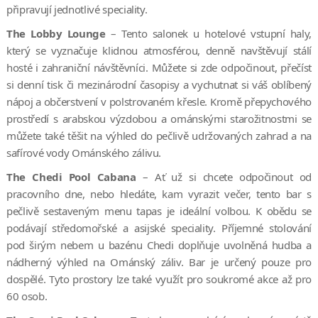
připravují jednotlivé speciality.
The Lobby Lounge
– Tento salonek u hotelové vstupní haly,
který se vyznačuje klidnou atmosférou, denně navštěvují stálí
hosté i zahraniční návštěvníci. Můžete si zde odpočinout, přečíst
si denní tisk či mezinárodní časopisy a vychutnat si váš oblíbený
nápoj a občerstvení v polstrovaném křesle. Kromě přepychového
prostředí s arabskou výzdobou a ománskými starožitnostmi se
můžete také těšit na výhled do pečlivě udržovaných zahrad a na
safírové vody Ománského zálivu.
The Chedi Pool Cabana
– Ať už si chcete odpočinout od
pracovního dne, nebo hledáte, kam vyrazit večer, tento bar s
pečlivě sestaveným menu tapas je ideální volbou. K obědu se
podávají středomořské a asijské speciality. Příjemné stolování
pod širým nebem u bazénu Chedi doplňuje uvolněná hudba a
nádherný výhled na Ománský záliv. Bar je určený pouze pro
dospělé. Tyto prostory lze také využít pro soukromé akce až pro
60 osob.