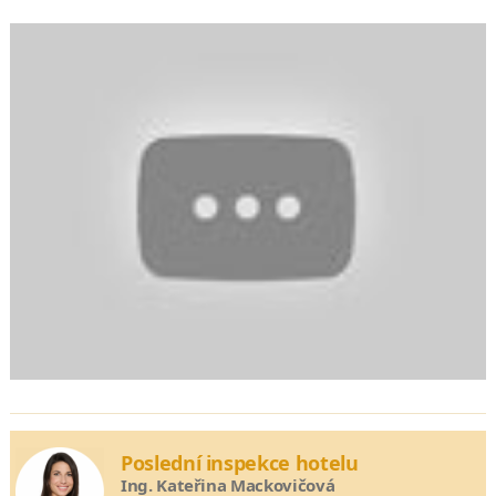
Poslední inspekce hotelu
Ing. Kateřina Mackovičová