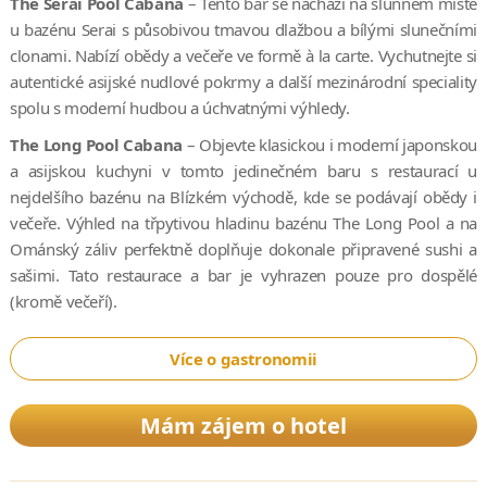
The Serai Pool Cabana
– Tento bar se nachází na slunném místě
u bazénu Serai s působivou tmavou dlažbou a bílými slunečními
clonami. Nabízí obědy a večeře ve formě à la carte. Vychutnejte si
autentické asijské nudlové pokrmy a další mezinárodní speciality
spolu s moderní hudbou a úchvatnými výhledy.
The Long Pool Cabana
– Objevte klasickou i moderní japonskou
a asijskou kuchyni v tomto jedinečném baru s restaurací u
nejdelšího bazénu na Blízkém východě, kde se podávají obědy i
večeře. Výhled na třpytivou hladinu bazénu The Long Pool a na
Ománský záliv perfektně doplňuje dokonale připravené sushi a
sašimi. Tato restaurace a bar je vyhrazen pouze pro dospělé
(kromě večeří).
Více o gastronomii
Mám zájem o hotel