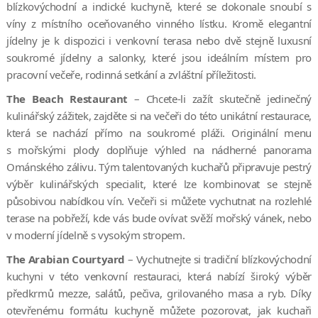
blízkovýchodní a indické kuchyně, které se dokonale snoubí s
víny z místního oceňovaného vinného lístku. Kromě elegantní
jídelny je k dispozici i venkovní terasa nebo dvě stejně luxusní
soukromé jídelny a salonky, které jsou ideálním místem pro
pracovní večeře, rodinná setkání a zvláštní příležitosti.
The Beach Restaurant
– Chcete-li zažít skutečně jedinečný
kulinářský zážitek, zajděte si na večeři do této unikátní restaurace,
která se nachází přímo na soukromé pláži. Originální menu
s mořskými plody doplňuje výhled na nádherné panorama
Ománského zálivu. Tým talentovaných kuchařů připravuje pestrý
výběr kulinářských specialit, které lze kombinovat se stejně
působivou nabídkou vín. Večeři si můžete vychutnat na rozlehlé
terase na pobřeží, kde vás bude ovívat svěží mořský vánek, nebo
v moderní jídelně s vysokým stropem.
The Arabian Courtyard
– Vychutnejte si tradiční blízkovýchodní
kuchyni v této venkovní restauraci, která nabízí široký výběr
předkrmů mezze, salátů, pečiva, grilovaného masa a ryb. Díky
otevřenému formátu kuchyně můžete pozorovat, jak kuchaři