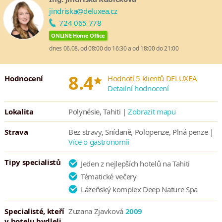
jindriska@deluxea.cz
724 065 778
ONLINE Home Office
dnes 06.08. od 08:00 do 16:30 a od 18:00 do 21:00
*
8.4
Hodnocení
Hodnotí 5 klientů DELUXEA
Detailní hodnocení
Lokalita
Polynésie, Tahiti |
Zobrazit mapu
Strava
Bez stravy, Snídaně, Polopenze, Plná penze |
Více o gastronomii
Tipy specialistů
Jeden z nejlepších hotelů na Tahiti
Tématické večery
Lázeňský komplex Deep Nature Spa
Specialisté, kteří
Zuzana Zjavková
2009
v hotelu bydleli