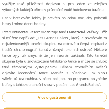
Využijte také příležitosti doplavat si pro jeden ze zdejších
výborných koktejlů přímo v průzračné vodě hotelového bazénu.
Bar v hotelovém lobby je otevřen po celou noc, aby pohostil
hosty i mimo denní hodiny.
InterContinental Resort organizuje také
tematické večery
. Užít
si můžete například: „Les Grands Ballets“, který je považován za
nejtalentovanější taneční skupinu na ostrově a čerpá inspiraci z
tradičních choreografií tanců z různých okolních ostrovů. Některé
tance byly tak smyslné, že je misionáři zakázali. Tato taneční
skupina byla u znovuzrození tahitského tance a může se chlubit
také zámořskými vystoupeními. Během středečních večerů
objevíte legendární tance Markéz s působivou skupinou
válečníků Toa Huhina. V pátek pak jsou na programu polynéské
bufety s tahitskou taneční show v podání „Les Grands Ballets“.
Více o gastronomii