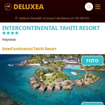
5* cestovní kancelář na luxusní dovolenou od 100.000 Kč.
INTERCONTINENTAL TAHITI RESORT
****
Polynésie
InterContinental Tahiti Resort
FOTO