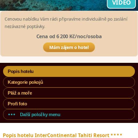
VIDEO
Cenovou nabídku Vám rádi připravíme individuálně po zaslání
nezávazné poptávky.
Cena od 6 200 Kč/noc/osoba
Mám zájem o hotel
Popis hotelu
Kategorie pokojů
Pláž a moře
Profi foto
Další položky menu
****
Popis hotelu InterContinental Tahiti Resort