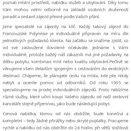
poznali místní prostředí, nabídku služeb a ubytování. Díky tomu
Vám mohou velmi odborně na základě osobních zkušeností
poradit a sestavit zájezd přesně podle Vašich přání.
Jsme specialisté na zájezdy na klíč. Každý takový zájezd do
Francouzské Polynésie je individuálně připraven na míru dle
jednotlivých požadavků klienta. Na začátku se snažíme zjistit, co
od své zasloužené dovolené očekáváte. Jednáme s Vámi
individuálně, protože každý náš zákazník má jiné požadavky na
délku pobytu, kombinaci míst nebo kvalitu ubytování.Pečlivě se
věnujeme všem detailům spojeným s cestováním do exotických
destinací. Chápeme, že plánujete cestu na místa, kde jste nikdy
nebyli a oceníte pomoc od odborníků. Od roku 1995 se
specializujeme na prodej individuálních zájezdů. Proto nabízíme
různé služby, které učiní koupi Vašeho zájezdu od naší cestovní
kanceláře stejně příjemnou, jako bude následující pobyt.
Cenová nabídka, kterou od nás obdržíte, bude konečná a
kompletní – tedy žádné přirážky nebo skryté poplatky. Pracujeme
rychle a nabídku od nás obdržíte do 24 hodin, při větší složitosti