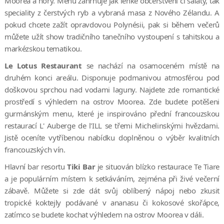
Moorea a hory. Menu zahrnuje jak lehké občerstvení či saláty, tak
speciality z čerstvých ryb a vybraná masa z Nového Zélandu. A
pokud chcete zažít opravdovou Polynésii, pak si během večerů
můžete užít show tradičního tanečního vystoupení s tahitskou a
markézskou tematikou.
Le Lotus Restaurant
se nachází na osamoceném místě na
druhém konci areálu. Disponuje podmanivou atmosférou pod
doškovou sprchou nad vodami laguny. Najdete zde romantické
prostředí s výhledem na ostrov Moorea. Zde budete potěšeni
gurmánským menu, které je inspirováno přední francouzskou
restaurací L' Auberge de l'ILL se třemi Michelinskými hvězdami.
Jistě oceníte vytříbenou nabídku doplněnou o výběr kvalitních
francouzských vín.
Hlavní bar resortu
Tiki Bar
je situován blízko restaurace Te Tiare
a je populárním místem k setkáváním, zejména při živé večerní
zábavě. Můžete si zde dát svůj oblíbený nápoj nebo zkusit
tropické koktejly podávané v ananasu či kokosové skořápce,
zatímco se budete kochat výhledem na ostrov Moorea v dáli.