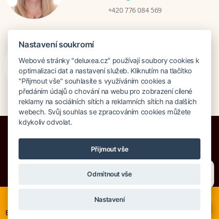
+420 776 084 569
Nastavení soukromí
Bratislava
Katarina Hutníková
Webové stránky "deluxea.cz" používají soubory cookies k
optimalizaci dat a nastavení služeb. Kliknutím na tlačítko
katarina@deluxea.sk
"Přijmout vše" souhlasíte s využíváním cookies a
+421 948 759 074
předáním údajů o chování na webu pro zobrazení cílené
reklamy na sociálních sítích a reklamních sítích na dalších
webech. Svůj souhlas se zpracováním cookies můžete
kdykoliv odvolat.
Přijmout vše
Pojištění proti úpadku 125 000 000 Kč
Potřebujete poradit?
Zeptejte se našeho asistenta
O společnosti
Naše ocenění
Odmítnout vše
Chettyho
.
Mapa stránek
Právní doložka
Vyhledávání
Cookies
Nyní je ideální čas na rozhodování o letní dovolené, ať ji
Nastavení
neřešíte na poslední chvíli. Smartwings i Austrian lety po
×
Evropě neruší. Mnohé hotely v Evropě stále nabízí akční ceny,
© Copyright DELUXEA a.s. 1995-2026