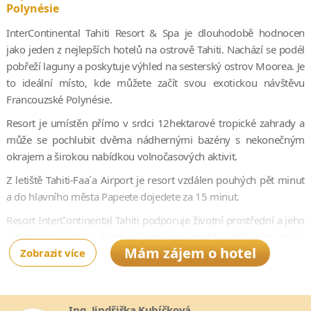
Polynésie
InterContinental Tahiti Resort & Spa je dlouhodobě hodnocen
jako jeden z nejlepších hotelů na ostrově Tahiti. Nachází se podél
pobřeží laguny a poskytuje výhled na sesterský ostrov Moorea. Je
to ideální místo, kde můžete začít svou exotickou návštěvu
Francouzské Polynésie.
Resort je umístěn přímo v srdci 12hektarové tropické zahrady a
může se pochlubit dvěma nádhernými bazény s nekonečným
okrajem a širokou nabídkou volnočasových aktivit.
Z letiště Tahiti-Faa´a Airport je resort vzdálen pouhých pět minut
a do hlavního města Papeete dojedete za 15 minut.
Resort InterContinental Tahiti podporuje životní prostřední a jeho
udržitelnost, aby i budoucí generace mohly obdivovat krásu
Mám zájem o hotel
Zobrazit více
tohoto ráje.
Ing. Jindřiška Kubíčková