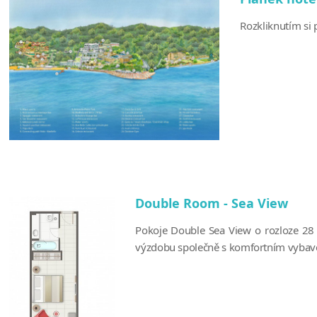
Rozkliknutím si p
Double Room - Sea View
Pokoje Double Sea View o rozloze 28
výzdobu společně s komfortním vybave