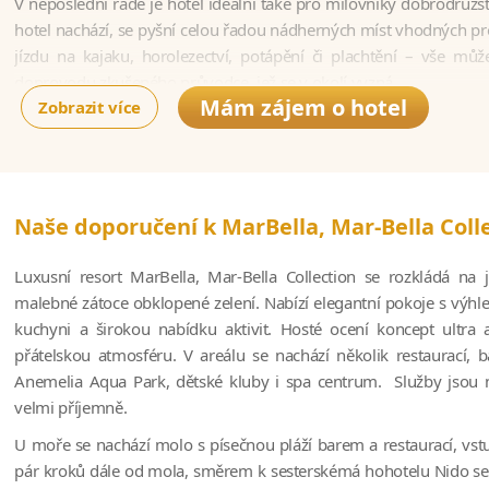
V neposlední řadě je hotel ideální také pro milovníky dobrodružst
hotel nachází, se pyšní celou řadou nádherných míst vhodných pro 
jízdu na kajaku, horolezectví, potápění či plachtění – vše mů
doprovodu zkušeného průvodce, jež se v okolí vyzná.
Mám zájem o hotel
Zobrazit více
Nakonec nesmíme zapomenout ani na luxusní ubytování, díky kte
MarBella opravdovým odpočinkem od každodenních záležitostí.
Novinka pro rok 2026
Kolekce Mar-Bella přináší nezapomenutelný zážitek díky nové o
Naše doporučení k MarBella, Mar-Bella Coll
na Korfu, která zahrnuje hotely
MarBella, Nido a Avali.
Hosté
získávají rozšířený přístup ke všem zařízení, širší nabídku aktivi
Luxusní resort MarBella, Mar-Bella Collection se rozkládá na
nový program Dine Around – exkluzivní koncept, který nabízí p
malebné zátoce obklopené zelení. Nabízí elegantní pokoje s vý
carte restaurace napříč všemi hotely.
kuchyni a širokou nabídku aktivit. Hosté ocení koncept ultra al
přátelskou atmosféru. V areálu se nachází několik restaurací,
Pro večeři si mohou hosté vybírat z 6 à la carte restaurací: Kuzi
Anemelia Aqua Park, dětské kluby i spa centrum. Služby jsou n
Kumkuat, Stia a Apaggio, a 3 bufetových restaurací: La Terrazza,
velmi příjemně.
Pro pohodlný přesun mezi hotely je zajištěna pravidelná kyvadlo
bez starostí objevovat všechny možnosti, které resort nabízí.
U moře se nachází molo s písečnou pláží barem a restaurací, vst
pár kroků dále od mola, směrem k sesterskémá hohotelu Nido se
Pro dospělé jsou k dispozici
vyhrazené prostory pro maximá