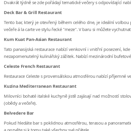
Dvakrát týdně se zde pořádají tematické večery s odpovídající n
Deck Bar & Grill Restaurant
Tento bar, který je otevřený během celého dne, je ideální volbo
večeře á la carte ve stylu řecké "meze". V baru si můžete vychutn
Kum Kuat Pan-Asian Restaurant
Tato panasijská restaurace nabízí venkovní i vnitřní posezení, k
nezapomenutelný kulinářský zážitek. Nabízí mezinárodní bufetové s
Celeste French Restaurant
Restaurace Celeste s provensálskou atmosférou nabízí příjemné 
Kuzina Mediterranean Restaurant
Milovníci bohaté italské kuchyně jistě zajásají nad možností stolo
(obědy a večeře).
Belvedere Bar
Pokud hledáte bar s poklidnou atmosférou, terasou a panoramatick
a pozvěte si k tomu také všechny své přátele.