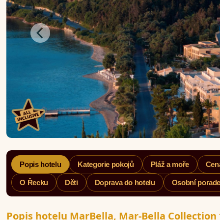
Popis hotelu
Kategorie pokojů
Pláž a moře
Cen
O Řecku
Děti
Doprava do hotelu
Osobní porade
Popis hotelu MarBella, Mar-Bella Collection