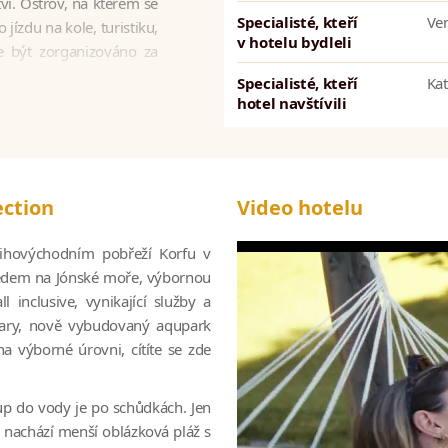
ví. Ostrov, na kterém se
Specialisté, kteří
Ve
jízdu na kole, turistiku,
v hotelu bydleli
že být zorganizováno za
Specialisté, kteří
Ka
hotel navštívili
rému je pobyt v resortu
blasti
Mar-Bella Resort
ection
Video hotelu
 všech tří hotelů nyní
t a zábavy a mohou využít
 jihovýchodním pobřeží Korfu v
rémiové bufetové i à la
hledem na Jónské moře, výbornou
l inclusive, vynikající služby a
 bary, nově vybudovaný aqupark
na, Deck Grill, Celeste,
a výborné úrovni, cítíte se zde
 Zardini a San Giovanni.
vá doprava, takže můžete
up do vody je po schůdkách. Jen
 nachází menší oblázková pláž s
lní klid a relaxaci
–