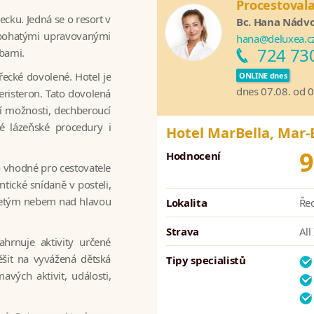
Procestoval
ecku. Jedná se o resort v
Bc. Hana Nádv
, bohatými upravovanými
hana@deluxea.c
724 73
bami.
ecké dovolené. Hotel je
ONLINE dnes
dnes 07.08. od 
eristeron. Tato dovolená
í možnosti, dechberoucí
é lázeňské procedury i
Hotel MarBella, Mar-
9
Hodnocení
o vhodné pro cestovatele
ické snídaně v posteli,
osetým nebem nad hlavou
Lokalita
Řec
Strava
All
hrnuje aktivity určené
šit na vyvážená dětská
Tipy specialistů
vých aktivit, události,