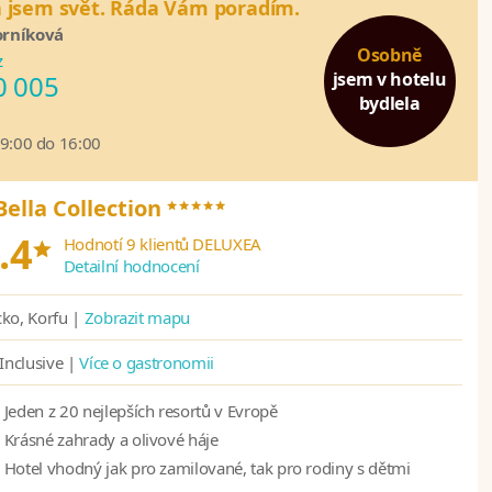
a jsem svět. Ráda Vám poradím.
orníková
Osobně
z
jsem v hotelu
0 005
bydlela
09:00 do 16:00
*****
Bella Collection
*
.4
Hodnotí 9 klientů DELUXEA
Detailní hodnocení
ko, Korfu |
Zobrazit mapu
 Inclusive |
Více o gastronomii
Jeden z 20 nejlepších resortů v Evropě
Krásné zahrady a olivové háje
Hotel vhodný jak pro zamilované, tak pro rodiny s dětmi