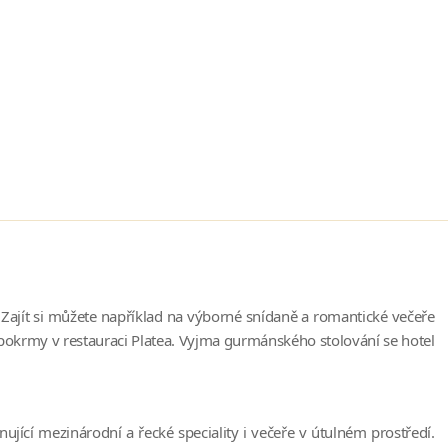
 Zajít si můžete například na výborné snídaně a romantické večeře
é pokrmy v restauraci Platea. Vyjma gurmánského stolování se hotel
jící mezinárodní a řecké speciality i večeře v útulném prostředí.