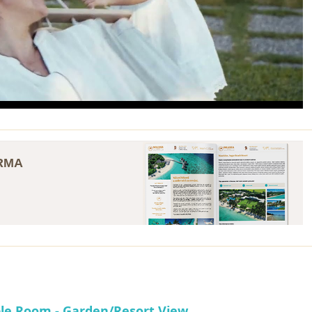
ARMA
le Room - Garden/Resort View