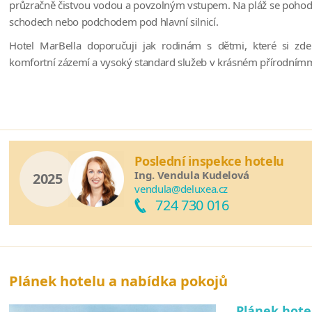
průzračně čistvou vodou a povzolným vstupem. Na pláž se pohod
hlavní bufet La Terrazza, restaurace à la carte Celeste a Kuzina, hl
schodech nebo podchodem pod hlavní silnicí.
plážové zóny.
Hotel MarBella doporučuji jak rodinám s dětmi, které si zde 
Hotel MarBella byl světoznámým časopisem Condé Nast 
komfortní zázemí a vysoký standard služeb v krásném přírodnímm
oceněn jako jeden z 10 nejlepších resortů v Řecku!
Poslední inspekce hotelu
Ing. Vendula Kudelová
2025
vendula@deluxea.cz
724 730 016
Plánek hotelu a nabídka pokojů
Plánek hote