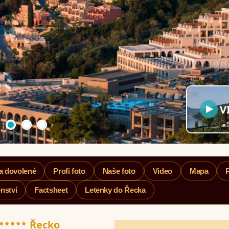
V
a dovolené
Profi foto
Naše foto
Video
Mapa
nství
Factsheet
Letenky do Řecka
*****
Řecko