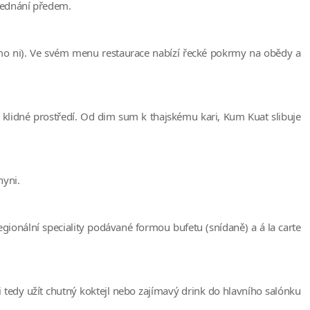
bjednání předem.
mimo ni). Ve svém menu restaurace nabízí řecké pokrmy na obědy a
i klidné prostředí. Od dim sum k thajskému kari, Kum Kuat slibuje
hyni.
regionální speciality podávané formou bufetu (snídaně) a á la carte
 tedy užít chutný koktejl nebo zajímavý drink do hlavního salónku