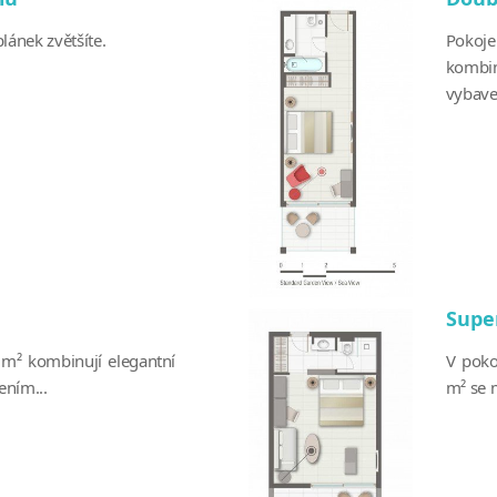
lánek zvětšíte.
Pokoj
kombi
vybave
Supe
 m² kombinují elegantní
V poko
ním...
m² se m