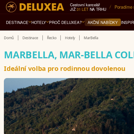
Cestovní kancelář
5* cestovn
JIŽ
31 LET
NA TRHU
DESTINACE
HOTELY
PROČ DELUXEA?
INSPI
AKČNÍ NABÍDKY
Domů
Destinace
Řecko
Hotely
MarBella
MARBELLA, MAR-BELLA CO
Ideální volba pro rodinnou dovolenou