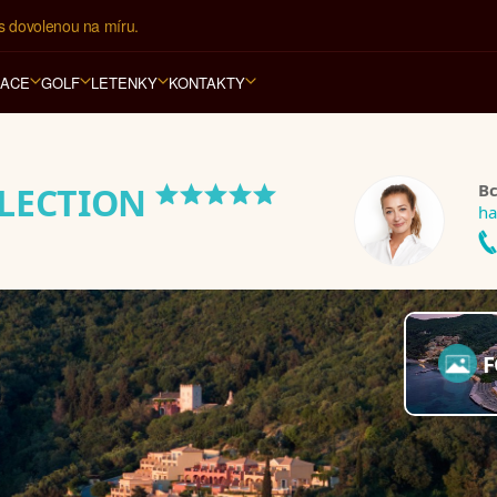
í kancelář na luxusní dovolenou od 100.000 Kč.
RACE
GOLF
LETENKY
KONTAKTY
*****
Bc
LLECTION
ha
F