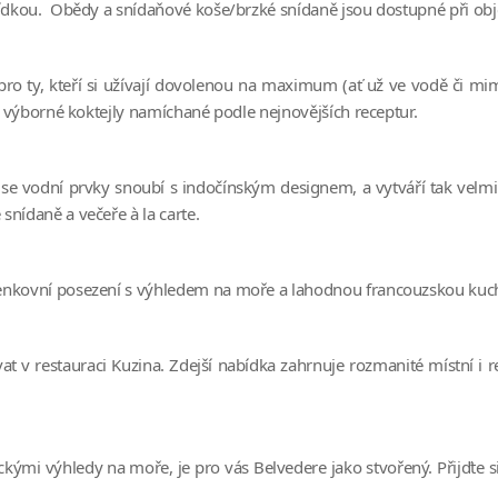
abídkou. Obědy a snídaňové koše/brzké snídaně jsou dostupné při o
u pro ty, kteří si užívají dovolenou na maximum (ať už ve vodě či 
at výborné koktejly namíchané podle nejnovějších receptur.
de se vodní prvky snoubí s indočínským designem, a vytváří tak velm
nídaně a večeře à la carte.
venkovní posezení s výhledem na moře a lahodnou francouzskou kuc
vat v restauraci Kuzina. Zdejší nabídka zahrnuje rozmanité místní i 
ými výhledy na moře, je pro vás Belvedere jako stvořený. Přijďte si