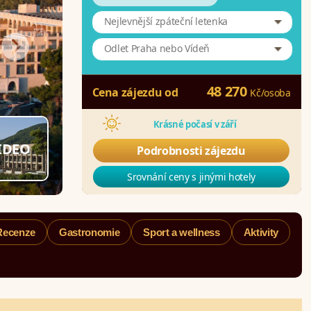
Nejlevnější zpáteční letenka
Odlet Praha nebo Vídeň
48 270
Cena zájezdu od
Kč
/
osoba
Krásné počasí v září
IDEO
Podrobnosti zájezdu
Srovnání ceny s jinými hotely
Recenze
Gastronomie
Sport a wellness
Aktivity