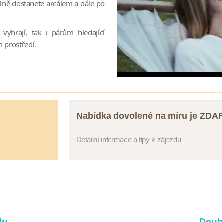
lně dostanete areálem a dále po
avní bazén, Eleonas Bar i
vyhrají, tak i párům hledající
Traveller opakovaně
 prostředí.
Nabídka dovolené na míru je ZD
Detailní informace a tipy k zájezdu
lu
Doub