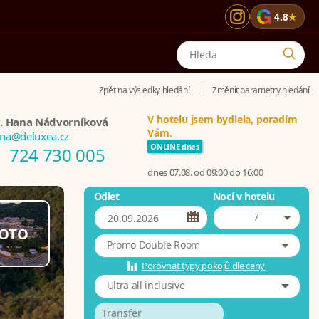
G
4.8
★
Zpět na výsledky hledání
Změnit parametry hledání
V hotelu jsem bydlela, poradím
. Hana Nádvorníková
Vám.
na@deluxea.cz
ONLINE dnes
724 730 005
dnes 07.08. od 09:00 do 16:00
Odlet
Nocí v hotelu
7
OTO
Promo Double Room
Porovnat typy pokojů dle ceny
Ultra all inclusive
Transfer