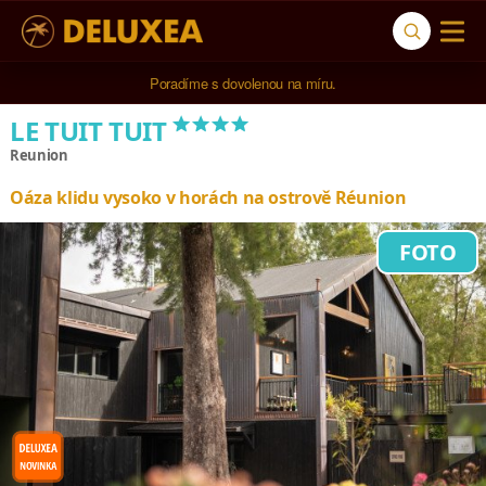
Poradíme s dovolenou na míru.
****
LE TUIT TUIT
Reunion
Oáza klidu vysoko v horách na ostrově Réunion
FOTO