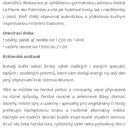
okamžiků. Restaurace je vyhlášenou gurmánskou adresou oblasti
La Plaine des Palmistes a vítá jak hotelové hosty, tak i návštěvníky
z okolí, kteří chtějí objevovat autentickou a přátelskou kuchyni
inspirovanou místními tradicemi.
Otevírací doba:
• obědy: pátek až neděle od 12:00 do 14:00
• večeře: denně od 19:00 do 21:00
Královská snídaně
Bohatý bufet nabízí široký výběr sladkých i slaných specialit,
teplých i studených pokrmů, které vám dodají energii na celý den
plný objevování krás ostrova Réunion.
Těšit se můžete na čerstvé pečivo a croissanty, vejce připravená
na různé způsoby, čerstvé ovocné a zeleninové šťávy, domácí
dezerty, místní sýry a uzeniny i speciality pro vegetariány či hosty
preferující bezlepkovou stravu a rostlinné alternativy mléka.
Nechybí ani tradiční domácí koláče inspirované chutěmi ostrova.
Ať už vás čeká horská túra, cyklistický výlet nebo pohodový den s