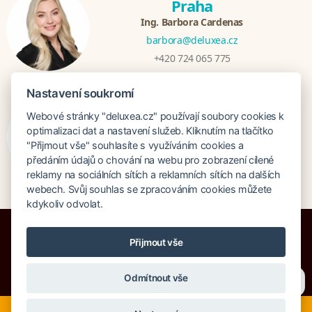
Praha
Ing. Barbora Cardenas
barbora@deluxea.cz
+420 724 065 775
Nastavení soukromí
Bratislava
Webové stránky "deluxea.cz" používají soubory cookies k
Veronika Khúlová
optimalizaci dat a nastavení služeb. Kliknutím na tlačítko
"Přijmout vše" souhlasíte s využíváním cookies a
veronika@deluxea.sk
předáním údajů o chování na webu pro zobrazení cílené
+421 948 548 908
reklamy na sociálních sítích a reklamních sítích na dalších
webech. Svůj souhlas se zpracováním cookies můžete
kdykoliv odvolat.
Přijmout vše
Potřebujete poradit?
Zeptejte se našeho asistenta
Pojištění proti úpadku 125 000 000 Kč
Odmítnout vše
Chettyho
.
O společnosti
Naše ocenění
Mapa stránek
Právní doložka
Nyní je ideální čas na rozhodování o letní dovolené, ať ji