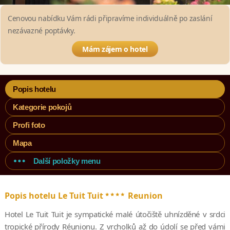
Cenovou nabídku Vám rádi připravíme individuálně po zaslání
nezávazné poptávky.
Mám zájem o hotel
Popis hotelu
Kategorie pokojů
Profi foto
Mapa
Další položky menu
****
Popis hotelu Le Tuit Tuit
Reunion
Hotel Le Tuit Tuit je sympatické malé útočiště uhnízděné v srdci
tropické přírody Réunionu. Z vrcholků až do údolí se před vámi