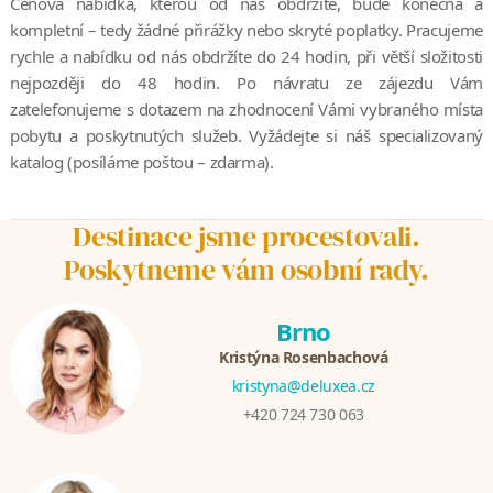
Cenová nabídka, kterou od nás obdržíte, bude konečná a
kompletní – tedy žádné přirážky nebo skryté poplatky. Pracujeme
rychle a nabídku od nás obdržíte do 24 hodin, při větší složitosti
nejpozději do 48 hodin. Po návratu ze zájezdu Vám
zatelefonujeme s dotazem na zhodnocení Vámi vybraného místa
pobytu a poskytnutých služeb. Vyžádejte si náš specializovaný
katalog (posíláme poštou – zdarma).
Destinace jsme procestovali.
Poskytneme vám osobní rady.
Brno
Kristýna Rosenbachová
kristyna@deluxea.cz
+420 724 730 063