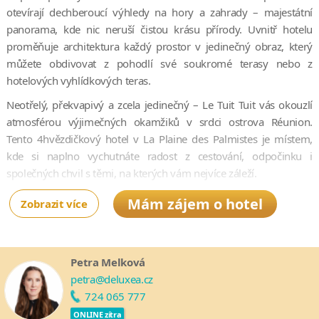
otevírají dechberoucí výhledy na hory a zahrady – majestátní
panorama, kde nic neruší čistou krásu přírody. Uvnitř hotelu
proměňuje architektura každý prostor v jedinečný obraz, který
můžete obdivovat z pohodlí své soukromé terasy nebo z
hotelových vyhlídkových teras.
Neotřelý, překvapivý a zcela jedinečný – Le Tuit Tuit vás okouzlí
atmosférou výjimečných okamžiků v srdci ostrova Réunion.
Tento 4hvězdičkový hotel v La Plaine des Palmistes je místem,
kde si naplno vychutnáte radost z cestování, odpočinku i
společných chvil s těmi, na kterých vám nejvíce záleží.
Mám zájem o hotel
Zobrazit více
Petra Melková
petra@deluxea.cz
724 065 777
ONLINE zítra