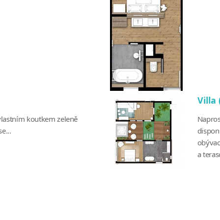
Villa
 vlastním koutkem zeleně
Napros
e...
dispon
obývac
a teraso