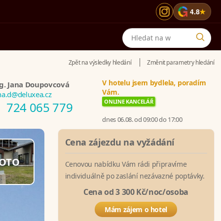
G
4.8
★
Zpět na výsledky hledání
Změnit parametry hledání
V hotelu jsem bydlela, poradím
g. Jana Doupovcová
Vám.
na.d@deluxea.cz
ONLINE KANCELÁŘ
724 065 779
dnes 06.08. od 09:00 do 17:00
Cena zájezdu na vyžádání
OTO
Cenovou nabídku Vám rádi připravíme
individuálně po zaslání nezávazné poptávky.
Cena od 3 300 Kč/noc/osoba
Mám zájem o hotel