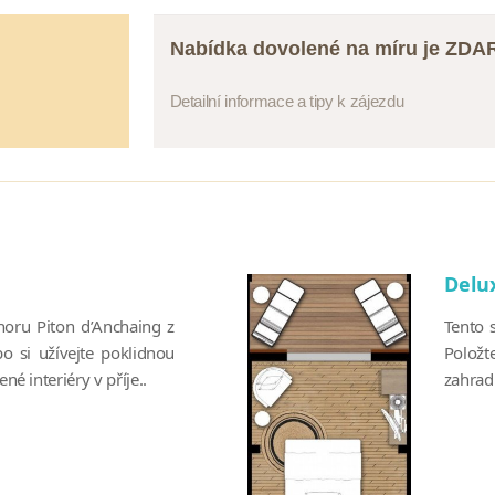
Nabídka dovolené na míru je ZD
Detailní informace a tipy k zájezdu
Delu
oru Piton d’Anchaing z
Tento s
o si užívejte poklidnou
Položt
né interiéry v příje..
zahradu