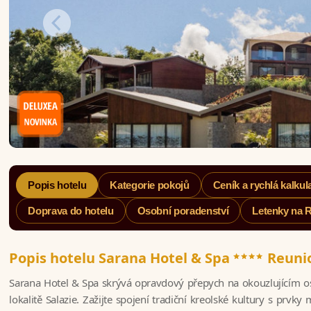
Popis hotelu
Kategorie pokojů
Ceník a rychlá kalkul
Doprava do hotelu
Osobní poradenství
Letenky na 
****
Popis hotelu Sarana Hotel & Spa
Reuni
Sarana Hotel & Spa skrývá opravdový přepych na okouzlujícím os
lokalitě Salazie. Zažijte spojení tradiční kreolské kultury s prvky 