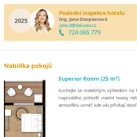
Poslední inspekce hotelu
Ing. Jana Doupovcová
2025
jana.d@deluxea.cz
724 065 779
Nabídka pokojů
Superior Room (25 m²)
Kochejte se malebným výhledem na h
naprostého pohodlí vlastní terasy neb
atmosféru uvnitř, kde vás přivítají otevře