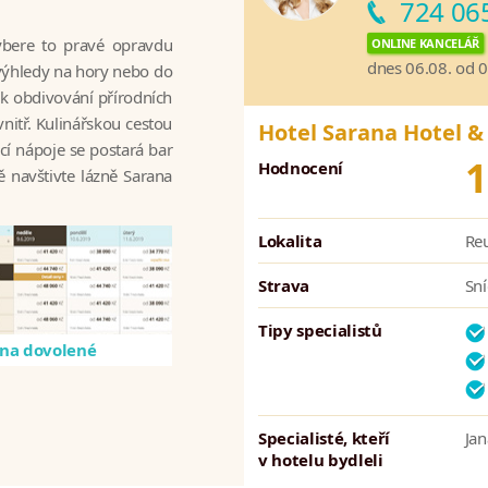
724 06
vybere to pravé opravdu
ONLINE KANCELÁŘ
dnes 06.08. od 
 výhledy na hory nebo do
 k obdivování přírodních
nitř. Kulinářskou cestou
Hotel Sarana Hotel &
cí nápoje se postará bar
1
Hodnocení
ě navštivte lázně Sarana
Lokalita
Reu
Strava
Sní
Tipy specialistů
na dovolené
Specialisté, kteří
Ja
v hotelu bydleli