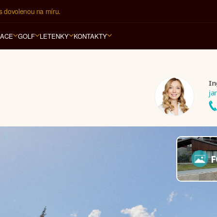
í kancelář na luxusní dovolenou od 100.000 Kč.
RACE
GOLF
LETENKY
KONTAKTY
In
ja
F