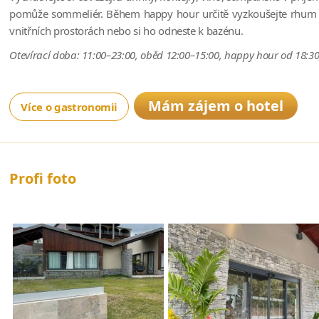
pomůže sommeliér. Během happy hour určitě vyzkoušejte rhum arr
vnitřních prostorách nebo si ho odneste k bazénu.
Otevírací doba: 11:00–23:00, oběd 12:00–15:00, happy hour od 18:30
Mám zájem o hotel
Více o gastronomii
Profi foto