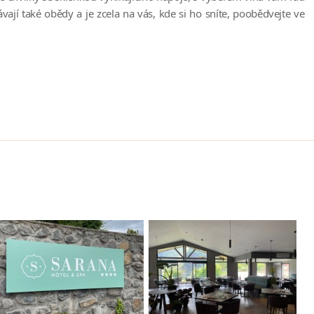
í také obědy a je zcela na vás, kde si ho sníte, poobědvejte ve