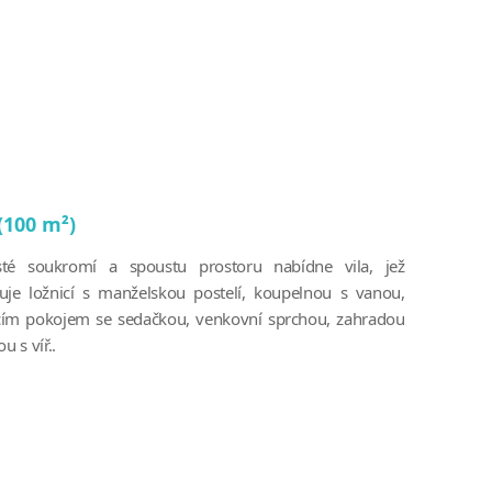
 (100 m²)
té soukromí a spoustu prostoru nabídne vila, jež
uje ložnicí s manželskou postelí, koupelnou s vanou,
ím pokojem se sedačkou, venkovní sprchou, zahradou
u s víř..