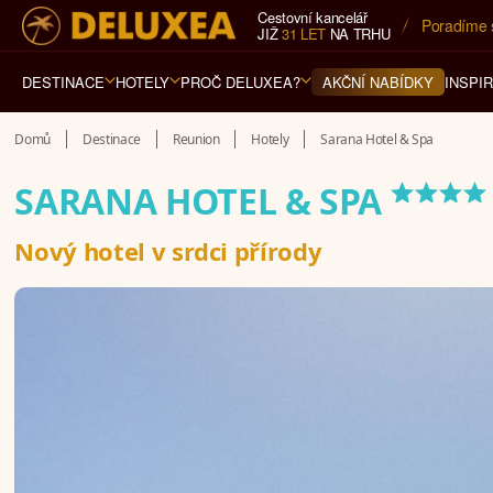
Cestovní kancelář
5* cestovn
JIŽ
31 LET
NA TRHU
DESTINACE
HOTELY
PROČ DELUXEA?
INSPI
AKČNÍ NABÍDKY
Domů
Destinace
Reunion
Hotely
Sarana Hotel & Spa
****
SARANA HOTEL & SPA
Nový hotel v srdci přírody