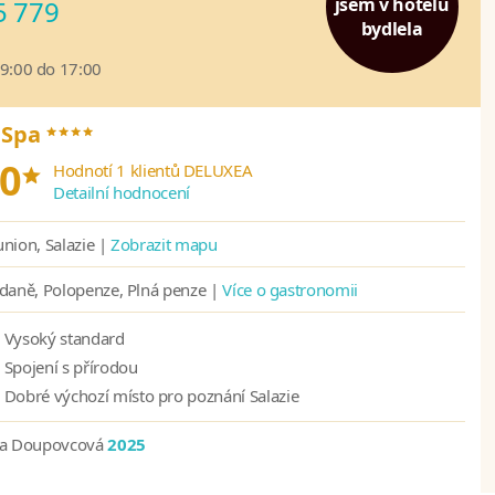
jsem v hotelu
5 779
bydlela
09:00 do 17:00
****
 Spa
*
0
Hodnotí 1 klientů DELUXEA
Detailní hodnocení
nion, Salazie |
Zobrazit mapu
daně, Polopenze, Plná penze |
Více o gastronomii
Vysoký standard
Spojení s přírodou
Dobré výchozí místo pro poznání Salazie
na Doupovcová
2025