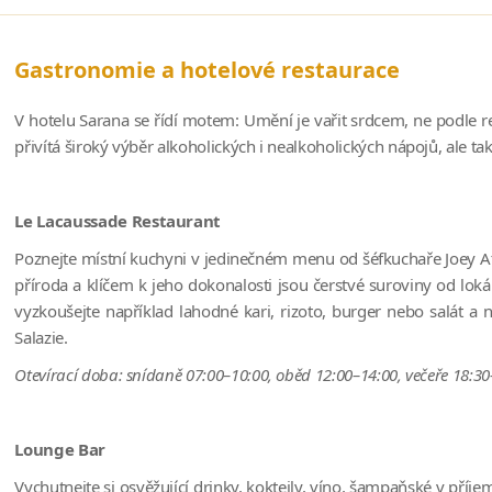
Gastronomie a hotelové restaurace
V hotelu Sarana se řídí motem: Umění je vařit srdcem, ne podle r
přivítá široký výběr alkoholických i nealkoholických nápojů, ale t
Le Lacaussade R
estaurant
Poznejte místní kuchyni v jedinečném menu od šéfkuchaře Joey At
příroda a klíčem k jeho dokonalosti jsou čerstvé suroviny od lo
vyzkoušejte například lahodné kari, rizoto, burger nebo salát a 
Salazie.
Otevírací doba: snídaně 07:00–
10:00, oběd 12:00–14:00, večeře 18:3
Lounge Bar
Vychutnejte si osvěžující drinky, koktejly, víno, šampaňské v příj