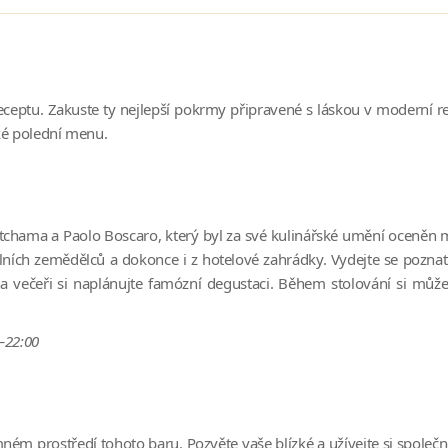
eceptu. Zakuste ty nejlepší pokrmy připravené s láskou v moderní 
aké polední menu.
chama a Paolo Boscaro, který byl za své kulinářské umění oceněn mi
kálních zemědělců a dokonce i z hotelové zahrádky. Vydejte se po
na večeři si naplánujte famózní degustaci. Během stolování si můžet
0–22:00
emném prostředí tohoto baru. Pozvěte vaše blízké a užívejte si spole