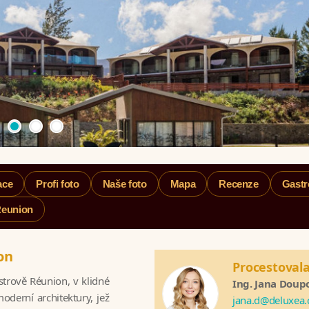
ace
Profi foto
Naše foto
Mapa
Recenze
Gast
Reunion
on
Procestoval
trově Réunion, v klidné
Ing. Jana Doup
moderní architektury, jež
jana.d@deluxea.