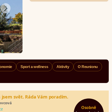
ronomie
Sport a wellness
Aktivity
O Reunionu
a jsem svět. Ráda Vám poradím.
ovcová
Osobně
cz