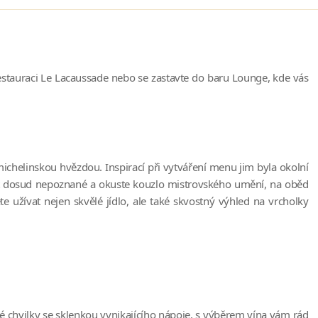
restauraci Le Lacaussade nebo se zastavte do baru Lounge, kde vás
chelinskou hvězdou. Inspirací při vytváření menu jim byla okolní
znat dosud nepoznané a okuste kouzlo mistrovského umění, na oběd
e užívat nejen skvělé jídlo, ale také skvostný výhled na vrcholky
čné chvilky se sklenkou vynikajícího nápoje, s výběrem vína vám rád