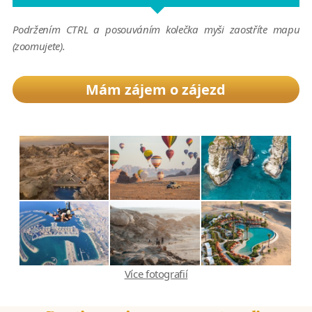
Podržením CTRL a posouváním kolečka myši zaostříte mapu
(zoomujete).
Mám zájem o zájezd
Více fotografií