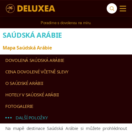
Poradíme s dovolenou na míru.
SAÚDSKÁ ARÁBIE
Mapa Saúdská Arábie
DOVOLENÁ SAÚDSKÁ ARÁBIE
CENA DOVOLENÉ VČETNĚ SLEVY
O SAÚDSKÉ ARÁBII
HOTELY V SAÚDSKÉ ARÁBII
FOTOGALERIE
DALŠÍ POLOŽKY
Na mapě destinace Saúdská Arábie si můžete prohlédnout