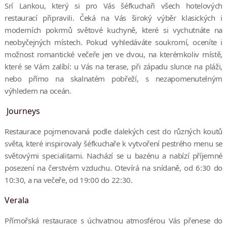
Srí Lankou, který si pro Vás šéfkuchaři všech hotelových
restaurací připravili. Čeká na Vás široký výběr klasických i
moderních pokrmů světové kuchyně, které si vychutnáte na
neobyčejných místech. Pokud vyhledáváte soukromí, oceníte i
možnost romantické večeře jen ve dvou, na kterémkoliv místě,
které se Vám zalíbí: u Vás na terase, při západu slunce na pláži,
nebo přímo na skalnatém pobřeží, s nezapomenutelným
výhledem na oceán.
Journeys
Restaurace pojmenovaná podle dalekých cest do různých koutů
světa, které inspirovaly šéfkuchaře k vytvoření pestrého menu se
světovými specialitami. Nachází se u bazénu a nabízí příjemné
posezení na čerstvém vzduchu. Otevírá na snídaně, od 6:30 do
10:30, a na večeře, od 19:00 do 22:30.
Verala
Přímořská restaurace s úchvatnou atmosférou Vás přenese do