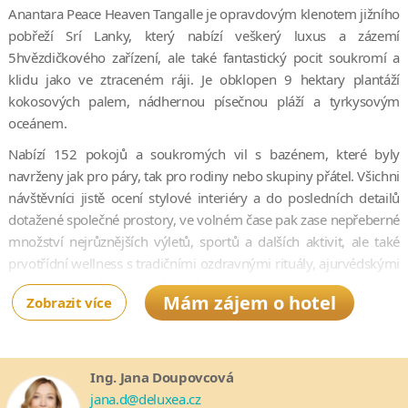
Anantara Peace Heaven Tangalle je opravdovým klenotem jižního
pobřeží Srí Lanky, který nabízí veškerý luxus a zázemí
5hvězdičkového zařízení, ale také fantastický pocit soukromí a
klidu jako ve ztraceném ráji. Je obklopen 9 hektary plantáží
kokosových palem, nádhernou písečnou pláží a tyrkysovým
oceánem.
Nabízí 152 pokojů a soukromých vil s bazénem, které byly
navrženy jak pro páry, tak pro rodiny nebo skupiny přátel. Všichni
návštěvníci jistě ocení stylové interiéry a do posledních detailů
dotažené společné prostory, ve volném čase pak zase nepřeberné
množství nejrůznějších výletů, sportů a dalších aktivit, ale také
prvotřídní wellness s tradičními ozdravnými rituály, ajurvédskými
procedurami a kosmetickým salonem.
Mám zájem o hotel
Zobrazit více
Milovníci dobrého jídla a pití zde rozhodně nepřijdou zkrátka. U
překrásného bazénu s výhledem na oceán naleznete bar
s delikátním občerstvením, v lobby si vychutnáte na míru
Ing. Jana Doupovcová
připravenou vodní dýmku a vyladěné koktejly, restaurace Vám
jana.d@deluxea.cz
zase nabídnou neuvěřitelný výběr dokonale připravených