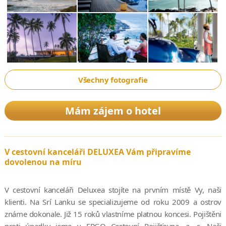
Všechny fotografie
Mám zájem o hotel
V cestovní kanceláři DELUXEA Vám připravíme
dovolenou na míru
V cestovní kanceláři Deluxea stojíte na prvním místě Vy, naši
klienti. Na Srí Lanku se specializujeme od roku 2009 a ostrov
známe dokonale. Již 15 roků vlastníme platnou koncesi. Pojištěni
proti úpadku jsme u ERGO Cestovní Pojišťovna, a. s. Naši