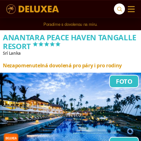
5* cestovní kancelář na luxusní dovolenou od 100.000 Kč.
Poradíme s dovolenou na míru.
ANANTARA PEACE HAVEN TANGALLE
*****
RESORT
Srí Lanka
Nezapomenutelná dovolená pro páry i pro rodiny
FOTO