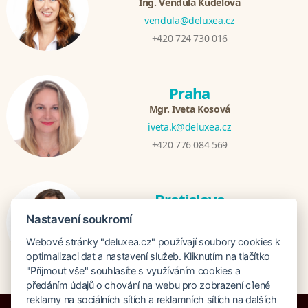
Ing. Vendula Kudelová
vendula@deluxea.cz
+420 724 730 016
Praha
Mgr. Iveta Kosová
iveta.k@deluxea.cz
+420 776 084 569
Bratislava
Katarina Hutníková
Nastavení soukromí
katarina@deluxea.sk
Webové stránky "deluxea.cz" používají soubory cookies k
+421 948 759 074
optimalizaci dat a nastavení služeb. Kliknutím na tlačítko
"Přijmout vše" souhlasíte s využíváním cookies a
předáním údajů o chování na webu pro zobrazení cílené
reklamy na sociálních sítích a reklamních sítích na dalších