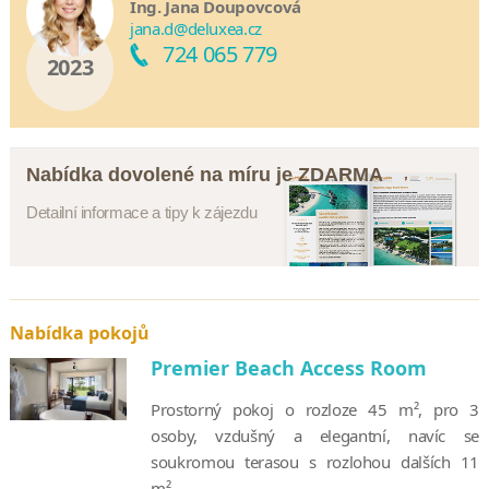
Ing. Jana Doupovcová
jana.d@deluxea.cz
724 065 779
2023
Nabídka dovolené na míru je ZDARMA
Detailní informace a tipy k zájezdu
Nabídka pokojů
Premier Beach Access Room
Prostorný pokoj o rozloze 45 m², pro 3
osoby, vzdušný a elegantní, navíc se
soukromou terasou s rozlohou dalších 11
m²...