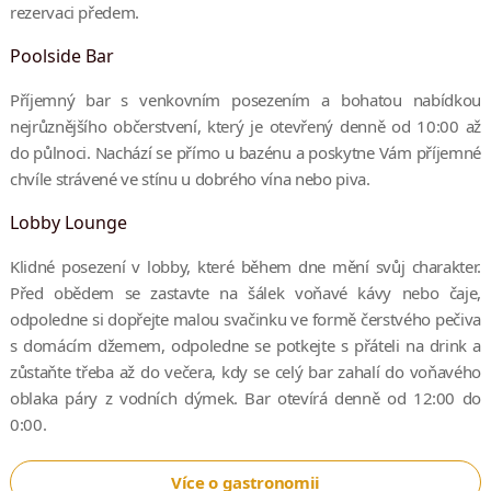
rezervaci předem.
Poolside Bar
Příjemný bar s venkovním posezením a bohatou nabídkou
nejrůznějšího občerstvení, který je otevřený denně od 10:00 až
do půlnoci. Nachází se přímo u bazénu a poskytne Vám příjemné
chvíle strávené ve stínu u dobrého vína nebo piva.
Lobby Lounge
Klidné posezení v lobby, které během dne mění svůj charakter.
Před obědem se zastavte na šálek voňavé kávy nebo čaje,
odpoledne si dopřejte malou svačinku ve formě čerstvého pečiva
s domácím džemem, odpoledne se potkejte s přáteli na drink a
zůstaňte třeba až do večera, kdy se celý bar zahalí do voňavého
oblaka páry z vodních dýmek. Bar otevírá denně od 12:00 do
0:00.
Více o gastronomii