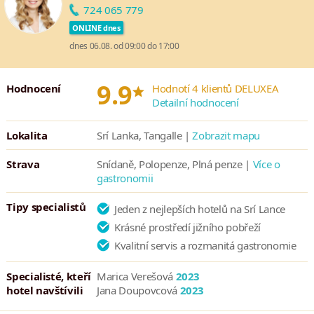
724 065 779
pokrmů kuchyní z celého světa, od Japonska přes Srí Lanku až po
ONLINE dnes
oblíbenou Itálii.
dnes 06.08. od 09:00 do 17:00
*
9.9
Hodnocení
Hodnotí 4 klientů DELUXEA
Detailní hodnocení
Lokalita
Srí Lanka, Tangalle |
Zobrazit mapu
Strava
Snídaně, Polopenze, Plná penze |
Více o
gastronomii
Tipy specialistů
Jeden z nejlepších hotelů na Srí Lance
Krásné prostředí jižního pobřeží
Kvalitní servis a rozmanitá gastronomie
Specialisté, kteří
Marica Verešová
2023
hotel navštívili
Jana Doupovcová
2023