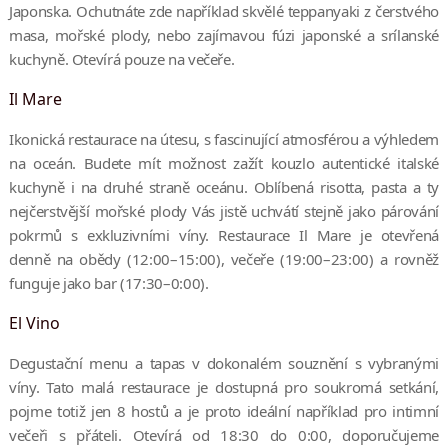
Japonska. Ochutnáte zde například skvělé teppanyaki z čerstvého
masa, mořské plody, nebo zajímavou fúzi japonské a srílanské
kuchyně. Otevírá pouze na večeře.
Il Mare
Ikonická restaurace na útesu, s fascinující atmosférou a výhledem
na oceán. Budete mít možnost zažít kouzlo autentické italské
kuchyně i na druhé straně oceánu. Oblíbená risotta, pasta a ty
nejčerstvější mořské plody Vás jistě uchvátí stejně jako párování
pokrmů s exkluzivními víny. Restaurace Il Mare je otevřená
denně na obědy (12:00–15:00), večeře (19:00–23:00) a rovněž
funguje jako bar (17:30–0:00).
El Vino
Degustační menu a tapas v dokonalém souznění s vybranými
víny. Tato malá restaurace je dostupná pro soukromá setkání,
pojme totiž jen 8 hostů a je proto ideální například pro intimní
večeři s přáteli. Otevírá od 18:30 do 0:00, doporučujeme