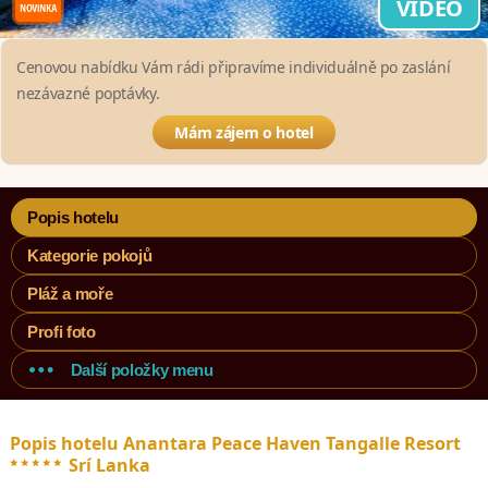
VIDEO
Cenovou nabídku Vám rádi připravíme individuálně po zaslání
nezávazné poptávky.
Mám zájem o hotel
Popis hotelu
Kategorie pokojů
Pláž a moře
Profi foto
Další položky menu
Popis hotelu Anantara Peace Haven Tangalle Resort
*****
Srí Lanka