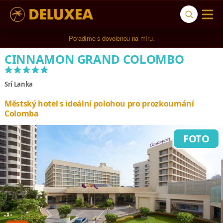
5* cestovní kancelář na luxusní dovolenou od 100.000 Kč.
CINNAMON GRAND COLOMBO
*****
Srí Lanka
Městský hotel s ideální polohou pro prozkoumání
Colomba
FOTO