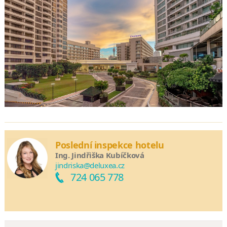
Poslední inspekce hotelu
Ing. Jindřiška Kubíčková
jindriska@deluxea.cz
724 065 778