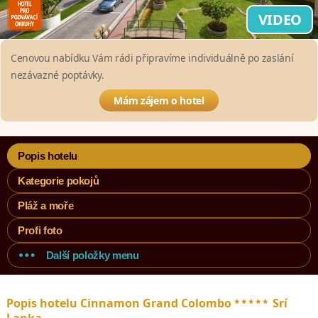
VIDEO
Cenovou nabídku Vám rádi připravíme individuálně po zaslání
nezávazné poptávky.
Mám zájem o hotel
Popis hotelu
Kategorie pokojů
Pláž a moře
Profi foto
Další položky menu
*****
Popis hotelu Cinnamon Grand Colombo
Srí