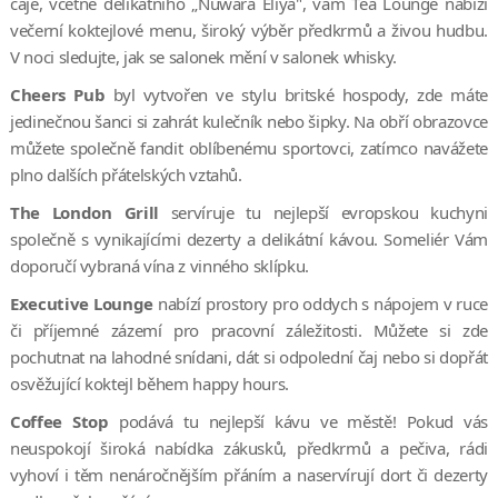
čaje, včetně delikátního „Nuwara Eliya", vám Tea Lounge nabízí
večerní koktejlové menu, široký výběr předkrmů a živou hudbu.
V noci sledujte, jak se salonek mění v salonek whisky.
Cheers Pub
byl vytvořen ve stylu britské hospody, zde máte
jedinečnou šanci si zahrát kulečník nebo šipky. Na obří obrazovce
můžete společně fandit oblíbenému sportovci, zatímco navážete
plno dalších přátelských vztahů.
The London Grill
servíruje tu nejlepší evropskou kuchyni
společně s vynikajícími dezerty a delikátní kávou. Someliér Vám
doporučí vybraná vína z vinného sklípku.
Executive Lounge
nabízí prostory pro oddych s nápojem v ruce
či příjemné zázemí pro pracovní záležitosti. Můžete si zde
pochutnat na lahodné snídani, dát si odpolední čaj nebo si dopřát
osvěžující koktejl během happy hours.
Coffee Stop
podává tu nejlepší kávu ve městě! Pokud vás
neuspokojí široká nabídka zákusků, předkrmů a pečiva, rádi
vyhoví i těm nenáročnějším přáním a naservírují dort či dezerty