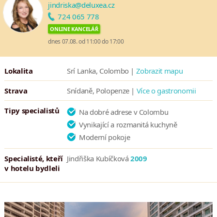
jindriska@deluxea.cz
724 065 778
ONLINE KANCELÁŘ
dnes 07.08. od 11:00 do 17:00
Lokalita
Srí Lanka, Colombo |
Zobrazit mapu
Strava
Snídaně, Polopenze |
Více o gastronomii
Tipy specialistů
Na dobré adrese v Colombu
Vynikající a rozmanitá kuchyně
Moderní pokoje
Specialisté, kteří
Jindřiška Kubíčková
2009
v hotelu bydleli