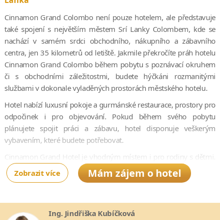
Lanka
Cinnamon Grand Colombo není pouze hotelem, ale představuje
také spojení s největším městem Srí Lanky Colombem, kde se
nachází v samém srdci obchodního, nákupního a zábavního
centra, jen 35 kilometrů od letiště. Jakmile překročíte práh hotelu
Cinnamon Grand Colombo během pobytu s poznávací okruhem
či s obchodními záležitostmi, budete hýčkáni rozmanitými
službami v dokonale vyladěných prostorách městského hotelu.
Hotel nabízí luxusní pokoje a gurmánské restaurace, prostory pro
odpočinek i pro objevování. Pokud během svého pobytu
plánujete spojit práci a zábavu, hotel disponuje veškerým
vybavením, které budete potřebovat.
Cinnamon Grand Hotel je vhodným místem i pro rodiny s dětmi.
Malým návštěvníkům bude k dispozici místnost plná her.
Mám zájem o hotel
Zobrazit více
Ing. Jindřiška Kubíčková