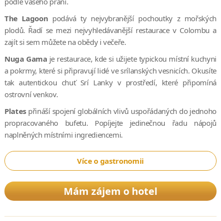
podle vašeho přání.
The Lagoon
podává ty nejvybranější pochoutky z mořských
plodů. Řadí se mezi nejvyhledávanější restaurace v Colombu a
zajít si sem můžete na obědy i večeře.
Nuga Gama
je restaurace, kde si užijete typickou místní kuchyni
a pokrmy, které si připravují lidé ve srílanských vesnicích. Okusíte
tak autentickou chuť Srí Lanky v prostředí, které připomíná
ostrovní venkov.
Plates
přináší spojení globálních vlivů uspořádaných do jednoho
propracovaného bufetu. Popíjejte jedinečnou řadu nápojů
naplněných místními ingrediencemi.
Více o gastronomii
Mám zájem o hotel