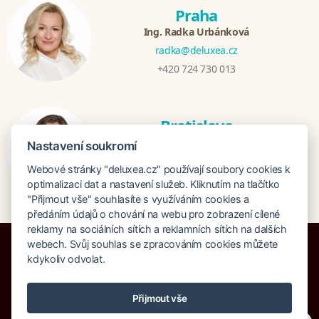
Praha
Ing. Radka Urbánková
radka@deluxea.cz
+420 724 730 013
Bratislava
Katarina Hutníková
Nastavení soukromí
katarina@deluxea.sk
Webové stránky "deluxea.cz" používají soubory cookies k
+421 948 759 074
optimalizaci dat a nastavení služeb. Kliknutím na tlačítko
"Přijmout vše" souhlasíte s využíváním cookies a
předáním údajů o chování na webu pro zobrazení cílené
reklamy na sociálních sítích a reklamních sítích na dalších
webech. Svůj souhlas se zpracováním cookies můžete
kdykoliv odvolat.
Pojištění proti úpadku 125 000 000 Kč
Přijmout vše
O společnosti
Naše ocenění