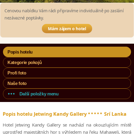
Cenovou nabídku Vám rádi připravíme individuálně po zaslání
nezávazné poptávky.
Mám zájem o hotel
Popis hotelu
Kategorie pokojů
Profi foto
Naše foto
Další položky menu
*****
Popis hotelu Jetwing Kandy Gallery
Srí Lanka
Hotel Jetwing Kandy Gallery se nachází na okouzlujícím místě
uprostřed majestátních hor s výhledem na řeku Mahaweli, která