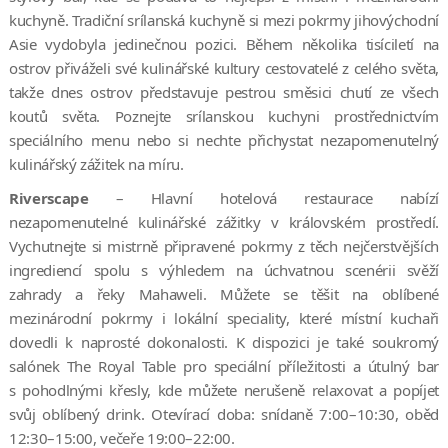
kuchyně. Tradiční srílanská kuchyně si mezi pokrmy jihovýchodní
Asie vydobyla jedinečnou pozici. Během několika tisíciletí na
ostrov přiváželi své kulinářské kultury cestovatelé z celého světa,
takže dnes ostrov představuje pestrou směsici chutí ze všech
koutů světa. Poznejte srílanskou kuchyni prostřednictvím
speciálního menu nebo si nechte přichystat nezapomenutelný
kulinářský zážitek na míru.
Riverscape
– Hlavní hotelová restaurace nabízí
nezapomenutelné kulinářské zážitky v královském prostředí.
Vychutnejte si mistrně připravené pokrmy z těch nejčerstvějších
ingrediencí spolu s výhledem na úchvatnou scenérii svěží
zahrady a řeky Mahaweli. Můžete se těšit na oblíbené
mezinárodní pokrmy i lokální speciality, které místní kuchaři
dovedli k naprosté dokonalosti. K dispozici je také soukromý
salónek The Royal Table pro speciální příležitosti a útulný bar
s pohodlnými křesly, kde můžete nerušeně relaxovat a popíjet
svůj oblíbený drink. Otevírací doba: snídaně 7:00–10:30, oběd
12:30–15:00, večeře 19:00–22:00.