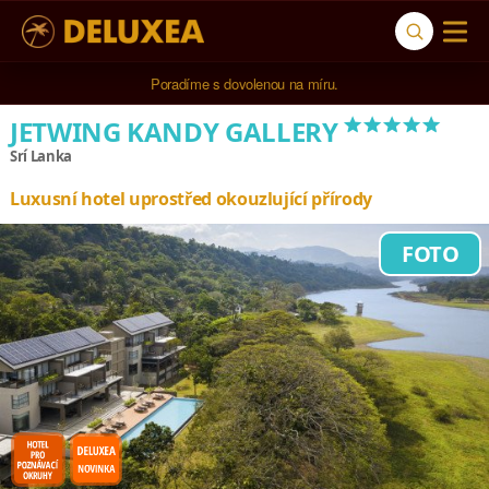
5* cestovní kancelář na luxusní dovolenou od 100.000 Kč.
Poradíme s dovolenou na míru.
*****
JETWING KANDY GALLERY
Srí Lanka
Luxusní hotel uprostřed okouzlující přírody
FOTO