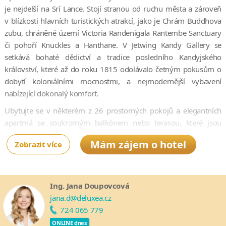
je nejdelší na Srí Lance. Stojí stranou od ruchu města a zároveň
v blízkosti hlavních turistických atrakcí, jako je Chrám Buddhova
zubu, chráněné území Victoria Randenigala Rantembe Sanctuary
či pohoří Knuckles a Hanthane. V Jetwing Kandy Gallery se
setkává bohaté dědictví a tradice posledního Kandyjského
království, které až do roku 1815 odolávalo četným pokusům o
dobytí koloniálními mocnostmi, a nejmodernější vybavení
nabízející dokonalý komfort.
Ubytujte se v některém z 26 prostorných pokojů a elegantních
apartmá se soukromým balkónem nebo terasou, které jsou
obklopené nádhernou kopcovitou krajinou. Po celý pobyt vám
Mám zájem o hotel
Zobrazit více
navíc bude k dispozici osobní komorník, který vám pomůže splnit
každé přání. Součástí resortu je také špičková restaurace a bar,
kde se podává to nejlepší z místní i mezinárodní kuchyně,
venkovní bazén a luxusní lázně.
Ing. Jana Doupovcová
jana.d@deluxea.cz
724 065 779
ONLINE dnes