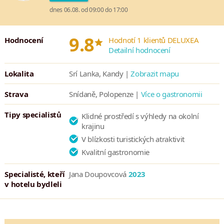
dnes 06.08. od 09:00 do 17:00
*
9.8
Hodnocení
Hodnotí 1 klientů DELUXEA
Detailní hodnocení
Lokalita
Srí Lanka, Kandy |
Zobrazit mapu
Strava
Snídaně, Polopenze |
Více o gastronomii
Tipy specialistů
Klidné prostředí s výhledy na okolní
krajinu
V blízkosti turistických atraktivit
Kvalitní gastronomie
Specialisté, kteří
Jana Doupovcová
2023
v hotelu bydleli