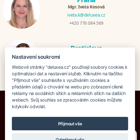
Mgr. Iveta Kosová
iveta.k@deluxea.cz
+420 776 084 569
Bratislava
Katarina Hutníková
Nastavení soukromí
katarina@deluxea.sk
Webové stránky "deluxea.cz" používají soubory cookies k
+421 948 759 074
optimalizaci dat a nastavení služeb. Kliknutím na tlačítko
"Přijmout vše" souhlasíte s využíváním cookies a
předáním údajů o chování na webu pro zobrazení cílené
reklamy na sociálních sítích a reklamních sítích na dalších
webech. Svůj souhlas se zpracováním cookies můžete
kdykoliv odvolat.
Pojištění proti úpadku 125 000 000 Kč
Přijmout vše
O společnosti
Naše ocenění
Mapa stránek
Právní doložka
Potřebujete poradit?
Zeptejte se našeho asistenta
Vyhledávání
Cookies
Odmítnout vše