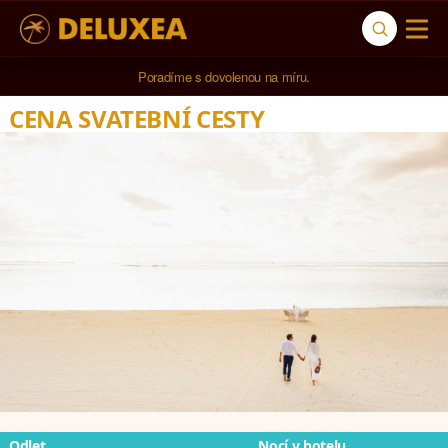
Poradíme s dovolenou na míru.
CENA SVATEBNÍ CESTY
Odlet
Nocí v hotelu