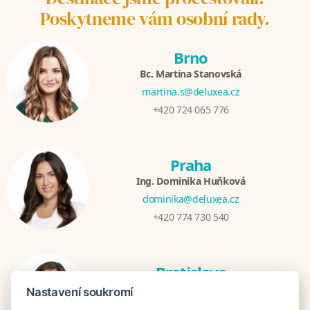
Poskytneme vám osobní rady.
Brno
Bc. Martina Stanovská
martina.s@deluxea.cz
+420 724 065 776
Praha
Ing. Dominika Huňková
dominika@deluxea.cz
+420 774 730 540
Bratislava
Katarina Hutníková
Nastavení soukromí
katarina@deluxea.sk