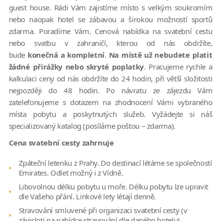
guest house. Rádi Vám zajistíme místo s velkým soukromím
nebo naopak hotel se zábavou a širokou možností sportů
zdarma. Poradíme Vám. Cenová nabídka na svatební cestu
nebo svatbu v zahraničí, kterou od nás obdržíte,
bude
konečná a kompletní
.
Na místě už nebudete platit
žádné přirážky nebo skryté poplatky
. Pracujeme rychle a
kalkulaci ceny od nás obdržíte do 24 hodin, při větší složitosti
nejpozději do 48 hodin. Po návratu ze zájezdu Vám
zatelefonujeme s dotazem na zhodnocení Vámi vybraného
místa pobytu a poskytnutých služeb. Vyžádejte si náš
specializovaný katalog (posíláme poštou – zdarma).
Cena svatební cesty zahrnuje
Zpáteční letenku z Prahy. Do destinací létáme se společností
Emirates. Odlet možný i z Vídně.
Libovolnou délku pobytu u moře. Délku pobytu lze upravit
dle Vašeho přání. Linkové lety létají denně.
Stravování smluvené při organizaci svatební cesty (v
závisloti na nabídce stravování dle daného hotelu).