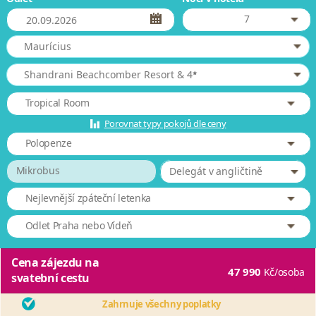
7
Maurícius
*
Shandrani Beachcomber Resort & 4
Tropical Room
Porovnat typy pokojů dle ceny
Polopenze
Mikrobus
Delegát v angličtině
Nejlevnější zpáteční letenka
Odlet Praha nebo Vídeň
Cena zájezdu na
47 990
Kč
/osoba
svatební cestu
Zahrnuje všechny poplatky