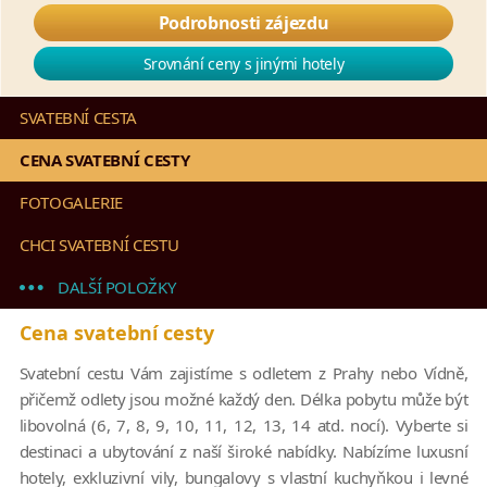
Podrobnosti zájezdu
Srovnání ceny s jinými hotely
SVATEBNÍ CESTA
CENA SVATEBNÍ CESTY
FOTOGALERIE
CHCI SVATEBNÍ CESTU
DALŠÍ POLOŽKY
Cena svatební cesty
Svatební cestu Vám zajistíme s odletem z Prahy nebo Vídně,
přičemž odlety jsou možné každý den. Délka pobytu může být
libovolná (6, 7, 8, 9, 10, 11, 12, 13, 14 atd. nocí). Vyberte si
destinaci a ubytování z naší široké nabídky. Nabízíme luxusní
hotely, exkluzivní vily, bungalovy s vlastní kuchyňkou i levné