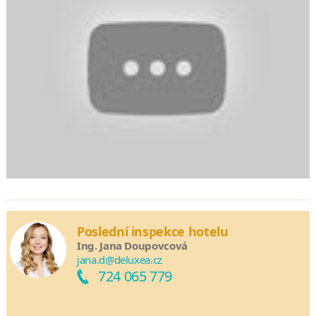
Poslední inspekce hotelu
Ing. Jana Doupovcová
jana.d@deluxea.cz
724 065 779