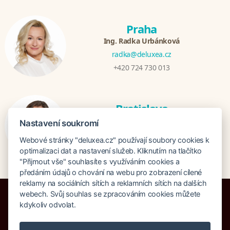
Praha
Ing. Radka Urbánková
radka@deluxea.cz
+420 724 730 013
Bratislava
Katarina Hutníková
Nastavení soukromí
katarina@deluxea.sk
Webové stránky "deluxea.cz" používají soubory cookies k
+421 948 759 074
optimalizaci dat a nastavení služeb. Kliknutím na tlačítko
"Přijmout vše" souhlasíte s využíváním cookies a
předáním údajů o chování na webu pro zobrazení cílené
reklamy na sociálních sítích a reklamních sítích na dalších
webech. Svůj souhlas se zpracováním cookies můžete
kdykoliv odvolat.
Pojištění proti úpadku 125 000 000 Kč