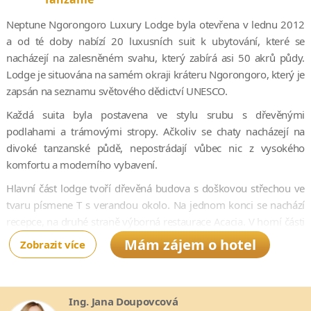
Neptune Ngorongoro Luxury Lodge byla otevřena v lednu 2012
a od té doby nabízí 20 luxusních suit k ubytování, které se
nacházejí na zalesněném svahu, který zabírá asi 50 akrů půdy.
Lodge je situována na samém okraji kráteru Ngorongoro, který je
zapsán na seznamu světového dědictví UNESCO.
Každá suita byla postavena ve stylu srubu s dřevěnými
podlahami a trámovými stropy. Ačkoliv se chaty nacházejí na
divoké tanzanské půdě, nepostrádají vůbec nic z vysokého
komfortu a moderního vybavení.
Hlavní část lodge tvoří dřevěná budova s doškovou střechou ve
tvaru písmene T s verandou okolo. Na jednom konci se nachází
recepce, na druhé straně výborná restaurace Acacia. V horní části
je bar a TV salonek. Dvojité dveře vedou na venkovní terasu.
Mám zájem o hotel
Zobrazit více
Velká skleněná okna poskytují krásné výhledy do okolí.
Nejoblíbenější volnočasovou aktivitou je bezpochyby safari, které
se nabízí v oblastech kolem kráteru Ngorongoro. K relaxaci slouží
Ing. Jana Doupovcová