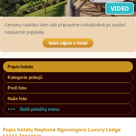
VIDEO
Cenovou nabídku Vám rádi připravíme individuálně po zaslání
nezávazné poptávky.
Mám zájem o hotel
Popis hotelu
Kategorie pokojů
Profi foto
Naše foto
Další položky menu
Popis hotelu Neptune Ngorongoro Luxury Lodge
*****
Tanzánie