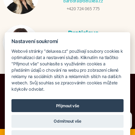
barbora@deluxea.cz
+420 724 065 775
Bratislava
Veronika Khúlová
Nastavení soukromí
veronika@deluxea.sk
Webové stránky "deluxea.cz" používají soubory cookies k
+421 948 548 908
optimalizaci dat a nastavení služeb. Kliknutím na tlačítko
"Přijmout vše" souhlasíte s využíváním cookies a
předáním údajů o chování na webu pro zobrazení cílené
reklamy na sociálních sítích a reklamních sítích na dalších
webech. Svůj souhlas se zpracováním cookies můžete
kdykoliv odvolat.
Pojištění proti úpadku 125 000 000 Kč
Přijmout vše
O společnosti
Naše ocenění
Mapa stránek
Právní doložka
Potřebujete poradit?
Zeptejte se našeho asistenta
Vyhledávání
Cookies
Odmítnout vše
Chettyho
.
© Copyright DELUXEA a.s. 1995-2026
Nyní je ideální čas na rozhodování o letní dovolené, ať ji