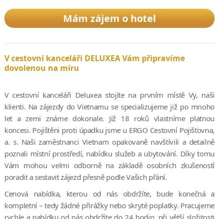
Mám zájem o hotel
V cestovní kanceláři DELUXEA Vám připravíme
dovolenou na míru
V cestovní kanceláři Deluxea stojíte na prvním místě Vy, naši
klienti. Na zájezdy do Vietnamu se specializujeme již po mnoho
let a zemi známe dokonale. Již 18 roků vlastníme platnou
koncesi. Pojištěni proti úpadku jsme u ERGO Cestovní Pojišťovna,
a. s. Naši zaměstnanci Vietnam opakovaně navštívili a detailně
poznali místní prostředí, nabídku služeb a ubytování. Díky tomu
Vám mohou velmi odborně na základě osobních zkušeností
poradit a sestavit zájezd přesně podle Vašich přání.
Cenová nabídka, kterou od nás obdržíte, bude konečná a
kompletní – tedy žádné přirážky nebo skryté poplatky. Pracujeme
rychle a nabídku od nás obdržíte do 24 hodin, při větší složitosti