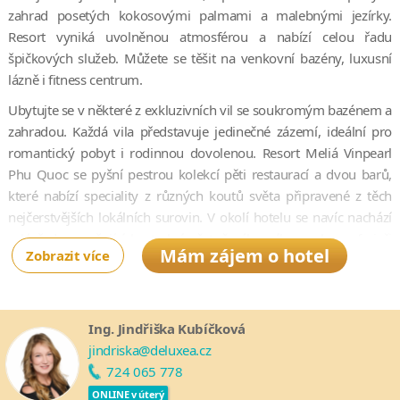
zahrad posetých kokosovými palmami a malebnými jezírky.
Resort vyniká uvolněnou atmosférou a nabízí celou řadu
špičkových služeb. Můžete se těšit na venkovní bazény, luxusní
lázně i fitness centrum.
Ubytujte se v některé z exkluzivních vil se soukromým bazénem a
zahradou. Každá vila představuje jedinečné zázemí, ideální pro
romantický pobyt i rodinnou dovolenou. Resort Meliá Vinpearl
Phu Quoc se pyšní pestrou kolekcí pěti restaurací a dvou barů,
které nabízí speciality z různých koutů světa připravené z těch
nejčerstvějších lokálních surovin. V okolí hotelu se navíc nachází
celá řada vzrušujících atrakcí včetně zábavního parku, safari či
Mám zájem o hotel
Zobrazit více
golfového hřiště. Zajištěna je bezplatná kyvadlová doprava.
Ing. Jindřiška Kubíčková
jindriska@deluxea.cz
724 065 778
ONLINE v úterý