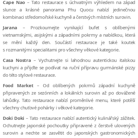
Cape Nao
– Tato restaurace s úchvatným výhledem na západ
slunce a krásné panorama Phu Quocu nabízí jedinečnou
kombinaci středomořské kuchyně a čerstvých místních surovin.
Jarana
– Prozkoumejte vynikající bufet s oblíbenými
vietnamskými, asijskými a západními pokrmy a nabídkou, která
se mění každý den. Součástí restaurace je také koutek
s rozmanitými specialitami pro všechny věkové kategorie.
Casa Nostra
– Vychutnejte si lahodnou autentickou italskou
kuchyni a přijďte se podívat na ruční přípravu gurmánské pizzy
do této stylové restaurace.
Food Market
– Od oblíbených pokrmů západní kuchyně
připravených ze sezónních a lokálních surovin až po dovážené
lahůdky. Tato restaurace nabízí proměnlivé menu, které potěší
všechny chuťové pohárky i věkové kategorie.
Doki Doki
– Tato restaurace nabízí autentický kulinářský zážitek.
Ochutnejte japonské pochoutky připravené z čerstvě ulovených
surovin a nechte se zasvětit do japonských gastronomických