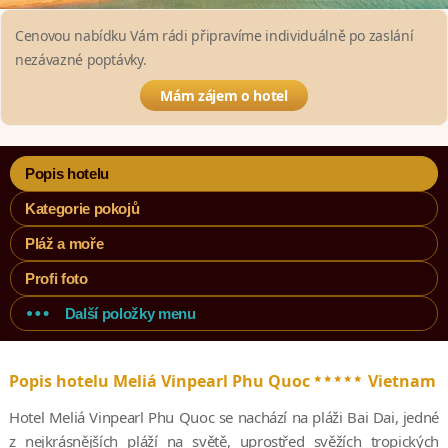
Cenovou nabídku Vám rádi připravíme individuálně po zaslání
nezávazné poptávky.
Mám zájem o hotel
Popis hotelu
Kategorie pokojů
Pláž a moře
Profi foto
Další položky menu
*****
Popis hotelu Meliá Vinpearl Phu Quoc
Vietnam
Hotel Meliá Vinpearl Phu Quoc se nachází na pláži Bai Dai, jedné
z nejkrásnějších pláží na světě, uprostřed svěžích tropických