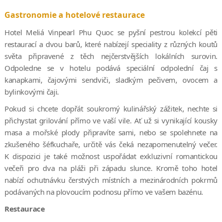
Gastronomie a hotelové restaurace
Hotel Meliá Vinpearl Phu Quoc se pyšní pestrou kolekcí pěti
restaurací a dvou barů, které nabízejí speciality z různých koutů
světa připravené z těch nejčerstvějších lokálních surovin.
Odpoledne se v hotelu podává speciální odpolední čaj s
kanapkami, čajovými sendviči, sladkým pečivem, ovocem a
bylinkovými čaji.
Pokud si chcete dopřát soukromý kulinářský zážitek, nechte si
přichystat grilování přímo ve vaší vile. Ať už si vynikající kousky
masa a mořské plody připravíte sami, nebo se spolehnete na
zkušeného šéfkuchaře, určitě vás čeká nezapomenutelný večer.
K dispozici je také možnost uspořádat exkluzivní romantickou
večeři pro dva na pláži při západu slunce. Kromě toho hotel
nabízí ochutnávku čerstvých místních a mezinárodních pokrmů
podávaných na plovoucím podnosu přímo ve vašem bazénu.
Restaurace