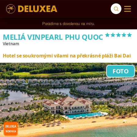
Poradíme s dovolenou na míru.
*****
MELIÁ VINPEARL PHU QUOC
Vietnam
Hotel se soukromými vilami na překrásné pláži Bai Dai
FOTO