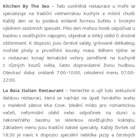
Kitchen By The Sea
– Tato uvolněná restaurace u moře se
specializuje na tradiční vietnamskou kuchyni a místní chutě.
Každý den se tu podává snídaně formou bufetu s širokým
výběrem sezónních specialit. Přes den mohou hosté odpočívat u
bazénu s osvěžujícím nápojem, objednat si lehký oběd či drobné
občerstvení. K dispozici jsou čerstvé saláty, grilované delikatesy,
mořské plody a prvotřídní kousky masa. Během týdne se
v restauraci konají tematické večery zaměřené na kuchyně
z různých koutů světa, často doprovázené živou hudbou.
Otevírací doba: snídaně 7:00–10:00, celodenní menu 07:00–
22:00.
La Baia Italian Restaurant
– Nenechte si ujít tuto exkluzivní
italskou restauraci, která se nachází na úpatí horského svahu
v malebné zátoce Mia Cove. Ideální místo pro romantickou
večeři, neformální oběd nebo odpočinek na slunci u
nekonečného bazénu se sklenkou osvěžujícího koktejlu.
Základem menu jsou tradiční italské speciality. Každý čtvrtek od
18:30 je navíc k dispozici speciální nabídka pizzy a čerstvých