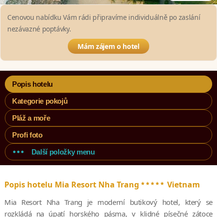
Cenovou nabídku Vám rádi připravíme individuálně po zaslání
nezávazné poptávky.
Mám zájem o hotel
Popis hotelu
Kategorie pokojů
Pláž a moře
Profi foto
Další položky menu
*****
Popis hotelu Mia Resort Nha Trang
Vietnam
Mia Resort Nha Trang je moderní butikový hotel, který se
rozkládá na úpatí horského pásma, v klidné písečné zátoce