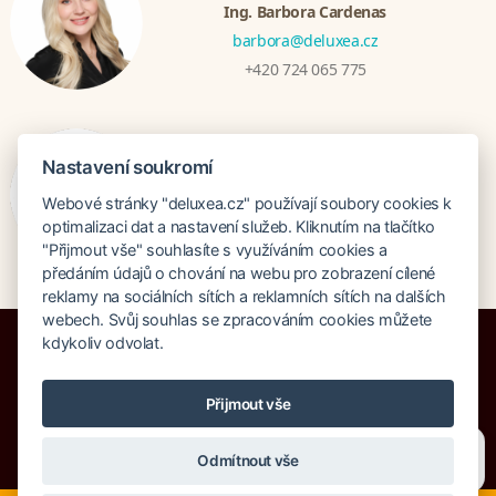
Ing. Barbora Cardenas
barbora@deluxea.cz
+420 724 065 775
Bratislava
Nastavení soukromí
Veronika Khúlová
Webové stránky "deluxea.cz" používají soubory cookies k
veronika@deluxea.sk
optimalizaci dat a nastavení služeb. Kliknutím na tlačítko
+421 948 548 908
"Přijmout vše" souhlasíte s využíváním cookies a
předáním údajů o chování na webu pro zobrazení cílené
reklamy na sociálních sítích a reklamních sítích na dalších
webech. Svůj souhlas se zpracováním cookies můžete
kdykoliv odvolat.
Přijmout vše
Pojištění proti úpadku 125 000 000 Kč
O společnosti
Naše ocenění
Potřebujete poradit?
Zeptejte se našeho asistenta
Mapa stránek
Právní doložka
Odmítnout vše
Chettyho
.
Vyhledávání
Cookies