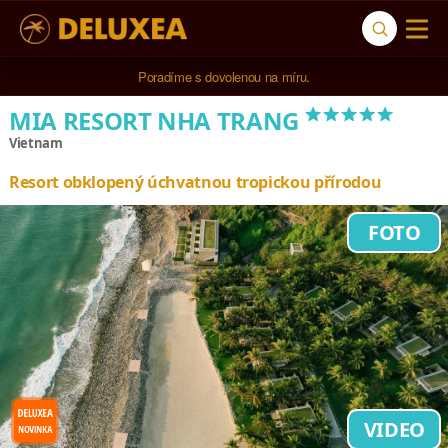
Poradíme s dovolenou na míru.
*****
MIA RESORT NHA TRANG
Vietnam
Resort obklopený úchvatnou tropickou přírodou
FOTO
VIDEO