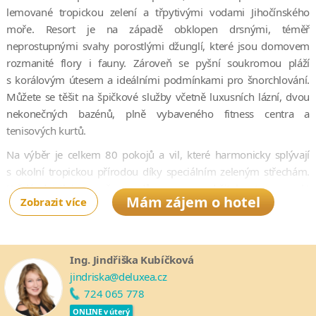
lemované tropickou zelení a třpytivými vodami Jihočínského
moře. Resort je na západě obklopen drsnými, téměř
neprostupnými svahy porostlými džunglí, které jsou domovem
rozmanité flory i fauny. Zároveň se pyšní soukromou pláží
s korálovým útesem a ideálními podmínkami pro šnorchlování.
Můžete se těšit na špičkové služby včetně luxusních lázní, dvou
nekonečných bazénů, plně vybaveného fitness centra a
tenisových kurtů.
Na výběr je celkem 80 pokojů a vil, které harmonicky splývají
s okolní tropickou přírodou díky speciálním zeleným střechám.
Každý detail je navržen s důrazem na udržitelnost a respekt
Mám zájem o hotel
Zobrazit více
k přírodě. Můžete se ubytovat v pokoji s výhledem do svěží
zahrady, v plážové vile s vlastním bazénem nebo si zamluvit
velkolepou rezidenci až pro deset lidí.
Ing. Jindřiška Kubíčková
O výjimečné kulinářské zážitky se postarají tři exkluzivní
jindriska@deluxea.cz
restaurace, které nabízejí vynikající vietnamskou i mezinárodní
724 065 778
kuchyni. V okolí hotelu se navíc nachází celá řada historických i
ONLINE v úterý
kulturních památek, přírodních divů, potápěčských lokalit i