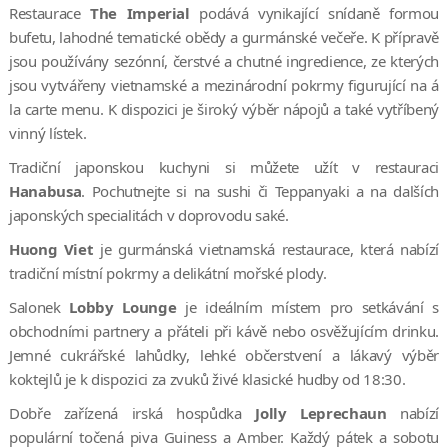
Restaurace
The Imperial
podává vynikající snídaně formou
bufetu, lahodné tematické obědy a gurmánské večeře. K přípravě
jsou používány sezónní, čerstvé a chutné ingredience, ze kterých
jsou vytvářeny vietnamské a mezinárodní pokrmy figurující na á
la carte menu. K dispozici je široký výběr nápojů a také vytříbený
vinný lístek.
Tradiční japonskou kuchyni si můžete užít v restauraci
Hanabusa
. Pochutnejte si na sushi či Teppanyaki a na dalších
japonských specialitách v doprovodu saké.
Huong Viet
je gurmánská vietnamská restaurace, která nabízí
tradiční místní pokrmy a delikátní mořské plody.
Salonek
Lobby Lounge
je ideálním místem pro setkávání s
obchodními partnery a přáteli při kávě nebo osvěžujícím drinku.
Jemné cukrářské lahůdky, lehké občerstvení a lákavý výběr
koktejlů je k dispozici za zvuků živé klasické hudby od 18:30.
Dobře zařízená irská hospůdka
Jolly Leprechaun
nabízí
populární točená piva Guiness a Amber. Každý pátek a sobotu