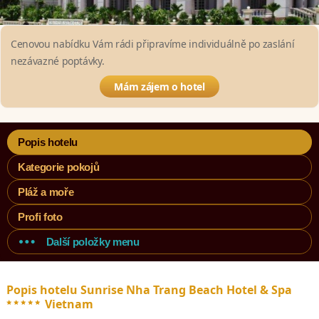
Cenovou nabídku Vám rádi připravíme individuálně po zaslání
nezávazné poptávky.
Mám zájem o hotel
Popis hotelu
Kategorie pokojů
Pláž a moře
Profi foto
Další položky menu
Popis hotelu Sunrise Nha Trang Beach Hotel & Spa
*****
Vietnam