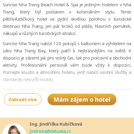
Sunrise Nha Trang Beach Hotel & Spa je jediným hotelem v Nha
Trang, který byl postaven v koloniálním stylu. Tento
pětihvězdičkový hotel se pyšní skvělou polohou v turistické
destinaci Nha Trang, jen pár kroků od pláže, hlavních památek,
nákupů a různých turistických atrakcí.
Sunrise Nha Trang nabízí 120 pokojů s balkonem a výhledem na
záliv Nha Trang Bay, který patří k nejkrásnějším na světě. K
dispozici je zázemí jak pro volný čas, tak pro pracovní a obchodní
aktivity. Profesionální personál vám bude vždy k dispozici.
Poznejte kouzlo a atmosféru hotelu, jenž nabízí osobní služby a
standardy nejvyšší kvality.
Hotel Sunrise Nha Trang byl pro rok 2013 oceněn
prostřednictvím certifikátu kvality „Certificate of Excellence“
Mám zájem o hotel
Zobrazit více
serveru TripAdvisor, který je udělován jen těm nejlepším v oboru.
Resort také podporuje ochranu životního prostředí a mimo jiné
se zapojuje do každoroční akce „Earth Hour“.
Ing. Jindřiška Kubíčková
jindriska@deluxea.cz