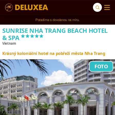
5* cestovní kancelář na luxusní dovolenou od 100.000 Kč.
Poradíme s dovolenou na míru.
SUNRISE NHA TRANG BEACH HOTEL
*****
& SPA
Vietnam
Krásný koloniální hotel na pobřeží města Nha Trang
FOTO