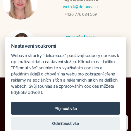
iveta.k@deluxea.cz
+420 776 084 569
Bratislava
Katarina Hutníková
Nastavení soukromí
katarina@deluxea.sk
Webové stránky "deluxea.cz" používají soubory cookies k
+421 948 759 074
optimalizaci dat a nastavení služeb. Kliknutím na tlačítko
"Přijmout vše" souhlasíte s využíváním cookies a
předáním údajů o chování na webu pro zobrazení cílené
reklamy na sociálních sítích a reklamních sítích na dalších
webech. Svůj souhlas se zpracováním cookies můžete
kdykoliv odvolat.
Pojištění proti úpadku 125 000 000 Kč
Přijmout vše
O společnosti
Naše ocenění
Mapa stránek
Právní doložka
Potřebujete poradit?
Zeptejte se našeho asistenta
Vyhledávání
Cookies
Odmítnout vše
Chettyho
.