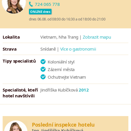
724 065 778
ONLINE dnes
dnes 06.08. od 08:00 do 16:30 a od 18:00 do 21:00
Lokalita
Vietnam, Nha Trang |
Zobrazit mapu
Strava
Snídaně |
Více o gastronomii
Tipy specialistů
Koloniální styl
Zázemí města
Ochutnejte Vietnam
Specialisté, kteří
Jindřiška Kubíčková
2012
hotel navštívili
Poslední inspekce hotelu
Ing. Jindřiška Kubíčková