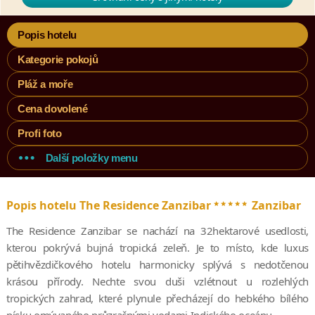
Popis hotelu
Kategorie pokojů
Pláž a moře
Cena dovolené
Profi foto
Další položky menu
*****
Popis hotelu The Residence Zanzibar
Zanzibar
The Residence Zanzibar se nachází na 32hektarové usedlosti,
kterou pokrývá bujná tropická zeleň. Je to místo, kde luxus
pětihvězdičkového hotelu harmonicky splývá s nedotčenou
krásou přírody. Nechte svou duši vzlétnout u rozlehlých
tropických zahrad, které plynule přecházejí do hebkého bílého