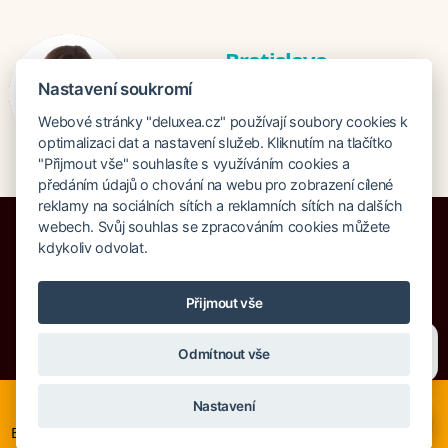
Bratislava
Veronika Khúlová
Nastavení soukromí
veronika@deluxea.sk
Webové stránky "deluxea.cz" používají soubory cookies k
+421 948 548 908
optimalizaci dat a nastavení služeb. Kliknutím na tlačítko
"Přijmout vše" souhlasíte s využíváním cookies a
předáním údajů o chování na webu pro zobrazení cílené
reklamy na sociálních sítích a reklamních sítích na dalších
webech. Svůj souhlas se zpracováním cookies můžete
kdykoliv odvolat.
Pojištění proti úpadku 125 000 000 Kč
Přijmout vše
O společnosti
Naše ocenění
Mapa stránek
Právní doložka
Potřebujete poradit?
Zeptejte se našeho asistenta
Vyhledávání
Cookies
Odmítnout vše
Chettyho
.
© Copyright DELUXEA a.s. 1995-2026
Nyní je ideální čas na rozhodování o letní dovolené, ať ji
Nastavení
neřešíte na poslední chvíli. Smartwings i Austrian lety po
×
Evropě neruší. Mnohé hotely v Evropě stále nabízí akční ceny,