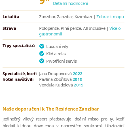
9
Detailní hodnocení
Lokalita
Zanzibar, Zanzibar, Kizimkazi |
Zobrazit mapu
Strava
Polopenze, Plná penze, All Inclusive |
Více o
gastronomii
Tipy specialistů
Luxusní vily
Klid a relax
Prvotřídní servis
Specialisté, kteří
Jana Doupovcová
2022
hotel navštívili
Pavlína Zbořilová
2019
Vendula Kudelová
2019
Naše doporučení k The Residence Zanzibar
Jedinečný vilový resort představuje ideální místo pro ty, kteří
hledají klidnou dovolenou v naprostém soukromí. Ubytování