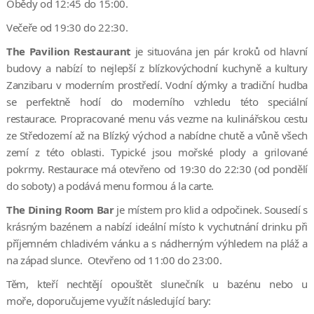
Obědy od 12:45 do 15:00.
Večeře od 19:30 do 22:30.
The Pavilion Restaurant
je situována jen pár kroků od hlavní
budovy a nabízí to nejlepší z blízkovýchodní kuchyně a kultury
Zanzibaru v moderním prostředí. Vodní dýmky a tradiční hudba
se perfektně hodí do moderního vzhledu této speciální
restaurace. Propracované menu vás vezme na kulinářskou cestu
ze Středozemí až na Blízký východ a nabídne chutě a vůně všech
zemí z této oblasti. Typické jsou mořské plody a grilované
pokrmy. Restaurace má otevřeno od 19:30 do 22:30 (od pondělí
do soboty) a podává menu formou á la carte.
The Dining Room Bar
je místem pro klid a odpočinek. Sousedí s
krásným bazénem a nabízí ideální místo k vychutnání drinku při
příjemném chladivém vánku a s nádherným výhledem na pláž a
na západ slunce. Otevřeno od 11:00 do 23:00.
Těm, kteří nechtějí opouštět slunečník u bazénu nebo u
moře, doporučujeme využít následující bary: