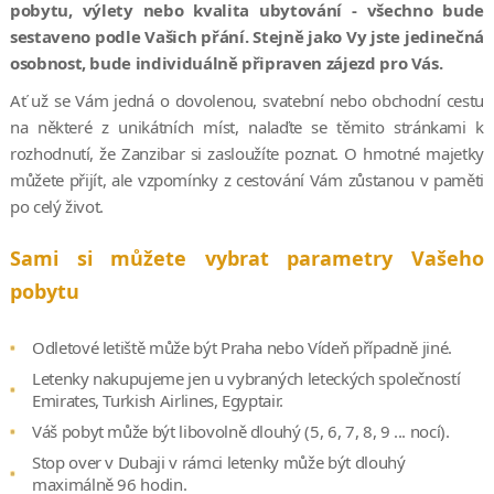
pobytu, výlety nebo kvalita ubytování - všechno bude
sestaveno podle Vašich přání. Stejně jako Vy jste jedinečná
osobnost, bude individuálně připraven zájezd pro Vás.
Ať už se Vám jedná o dovolenou, svatební nebo obchodní cestu
na některé z unikátních míst, nalaďte se těmito stránkami k
rozhodnutí, že Zanzibar si zasloužíte poznat. O hmotné majetky
můžete přijít, ale vzpomínky z cestování Vám zůstanou v paměti
po celý život.
Sami si můžete vybrat parametry Vašeho
pobytu
Odletové letiště může být Praha nebo Vídeň případně jiné.
Letenky nakupujeme jen u vybraných leteckých společností
Emirates, Turkish Airlines, Egyptair.
Váš pobyt může být libovolně dlouhý (5, 6, 7, 8, 9 ... nocí).
Stop over v Dubaji v rámci letenky může být dlouhý
maximálně 96 hodin.