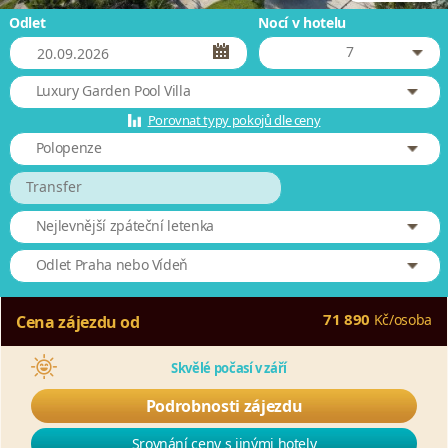
Odlet
Nocí v hotelu
7
Luxury Garden Pool Villa
Porovnat typy pokojů dle ceny
Polopenze
Transfer
Nejlevnější zpáteční letenka
Odlet Praha nebo Vídeň
71 890
Kč
/
osoba
Cena zájezdu od
Skvělé počasí v září
Podrobnosti zájezdu
Srovnání ceny s jinými hotely