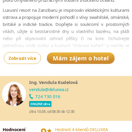
písku omývaného průzračnými vodami Indického oceánu.
Luxusní resort na Zanzibaru je inspirován eklektickými kulturami
ostrova a propojuje moderní pohodlí s vlivy swahilské, ománské,
britské a indické tradice. Dopřejte si soukromí v prostorných
vilách, užijte si bezstarostné dny u vlastního bazénu, na pláži
nebo při objevování zahrad pěšky či na kole. Ochutnejte
jedinečnou směs kultur a kuchyní "Ostrova koření" a nechte se
hýčkat harmonickými lázeňskými procedurami.
Mám zájem o hotel
Zobrazit více
Objevujte krásy ostrova a jeho okolních vod prostřednictvím
rozmanitých aktivit – od návštěvy historických památek a
vzácných přírodních skvostů až po hlubinný rybolov či plavání s
Ing. Vendula Kudelová
delfíny. Ať už sníte o romantickém útočišti pro páry, nebo o
vendula@deluxea.cz
slunečné zábavě pro celou rodinu, v The Residence Zanzibar
724 730 016
zažijete všechny radosti ostrovního života.
ONLINE zítra
zítra 10.08. od 08:30 do 12:30
*
Hodnocení
Hodnotí 4 klientů DELUXEA