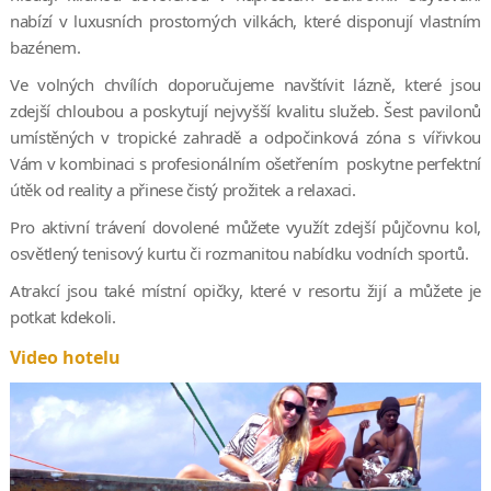
nabízí v luxusních prostorných vilkách, které disponují vlastním
bazénem.
Ve volných chvílích doporučujeme navštívit lázně, které jsou
zdejší chloubou a poskytují nejvyšší kvalitu služeb. Šest pavilonů
umístěných v tropické zahradě a odpočinková zóna s vířivkou
Vám v kombinaci s profesionálním ošetřením poskytne perfektní
útěk od reality a přinese čistý prožitek a relaxaci.
Pro aktivní trávení dovolené můžete využít zdejší půjčovnu kol,
osvětlený tenisový kurtu či rozmanitou nabídku vodních sportů.
Atrakcí jsou také místní opičky, které v resortu žijí a můžete je
potkat kdekoli.
Video hotelu