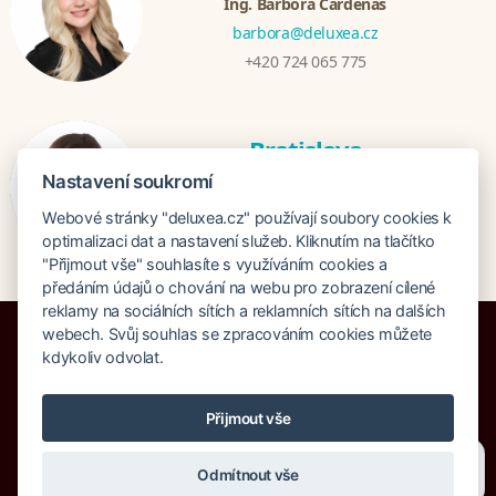
Ing. Barbora Cardenas
barbora@deluxea.cz
+420 724 065 775
Bratislava
Veronika Khúlová
Nastavení soukromí
veronika@deluxea.sk
Webové stránky "deluxea.cz" používají soubory cookies k
+421 948 548 908
optimalizaci dat a nastavení služeb. Kliknutím na tlačítko
"Přijmout vše" souhlasíte s využíváním cookies a
předáním údajů o chování na webu pro zobrazení cílené
reklamy na sociálních sítích a reklamních sítích na dalších
webech. Svůj souhlas se zpracováním cookies můžete
kdykoliv odvolat.
Pojištění proti úpadku 125 000 000 Kč
Přijmout vše
O společnosti
Naše ocenění
Mapa stránek
Právní doložka
Potřebujete poradit?
Zeptejte se našeho asistenta
Vyhledávání
Cookies
Odmítnout vše
Chettyho
.