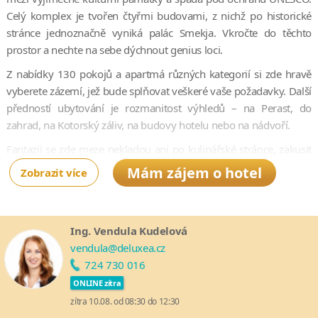
Celý komplex je tvořen čtyřmi budovami, z nichž po historické
stránce jednoznačně vyniká palác Smekja. Vkročte do těchto
prostor a nechte na sebe dýchnout genius loci.
Z nabídky 130 pokojů a apartmá různých kategorií si zde hravě
vyberete zázemí, jež bude splňovat veškeré vaše požadavky. Další
předností ubytování je rozmanitost výhledů – na Perast, do
zahrad, na Kotorský záliv, na budovy hotelu nebo na nádvoří.
Fantazii se zde meze nekladou ani po kulinářské stránce, zakusit
můžete delikatesy ze středomořské, mezinárodní i místní
Mám zájem o hotel
Zobrazit více
kuchyně. Milovníci vody jistě ocení soukromé bazény, plážové
molo i množství vodních sportů a příznivci wellness procedur
lázně Cataleya Spa.
Ing. Vendula Kudelová
vendula@deluxea.cz
724 730 016
ONLINE zítra
zítra 10.08. od 08:30 do 12:30