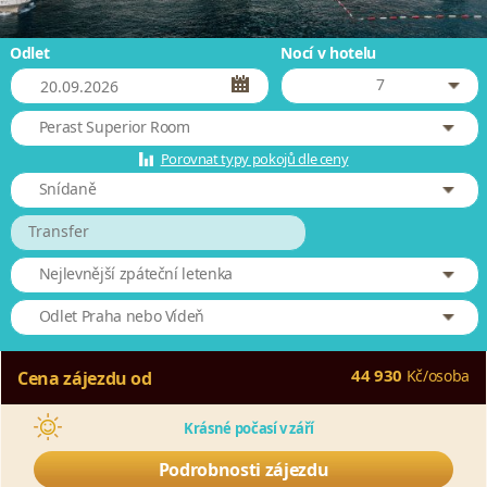
Odlet
Nocí v hotelu
7
Perast Superior Room
Porovnat typy pokojů dle ceny
Snídaně
Transfer
Nejlevnější zpáteční letenka
Odlet Praha nebo Vídeň
44 930
Kč
/
osoba
Cena zájezdu od
Krásné počasí v září
Podrobnosti zájezdu