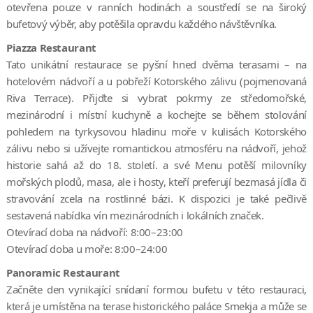
otevřena pouze v ranních hodinách a soustředí se na široký
bufetový výběr, aby potěšila opravdu každého návštěvníka.
Piazza Restaurant
Tato unikátní restaurace se pyšní hned dvěma terasami – na
hotelovém nádvoří a u pobřeží Kotorského zálivu (pojmenovaná
Riva Terrace). Přijďte si vybrat pokrmy ze středomořské,
mezinárodní i místní kuchyně a kochejte se během stolování
pohledem na tyrkysovou hladinu moře v kulisách Kotorského
zálivu nebo si užívejte romantickou atmosféru na nádvoří, jehož
historie sahá až do 18. století. a své Menu potěší milovníky
mořských plodů, masa, ale i hosty, kteří preferují bezmasá jídla či
stravování zcela na rostlinné bázi. K dispozici je také pečlivě
sestavená nabídka vín mezinárodních i lokálních značek.
Otevírací doba na nádvoří: 8:00–23:00
Otevírací doba u moře: 8:00–24:00
Panoramic Restaurant
Začněte den vynikající snídaní formou bufetu v této restauraci,
která je umístěna na terase historického paláce Smekja a může se