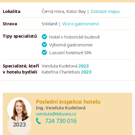
Lokalita
Černá Hora, Kotor Bay |
Zobrazit mapu
Strava
Snídaně |
Více o gastronomii
Tipy specialistů
Hotel v historické budově
Výborná gastronomie
Luxusní hotelové SPA
Specialisté, kteří
Vendula Kudelová
2023
v hotelu bydleli
Kateřina Charlebois
2023
Poslední inspekce hotelu
Ing. Vendula Kudelová
vendula@deluxea.cz
724 730 016
2023