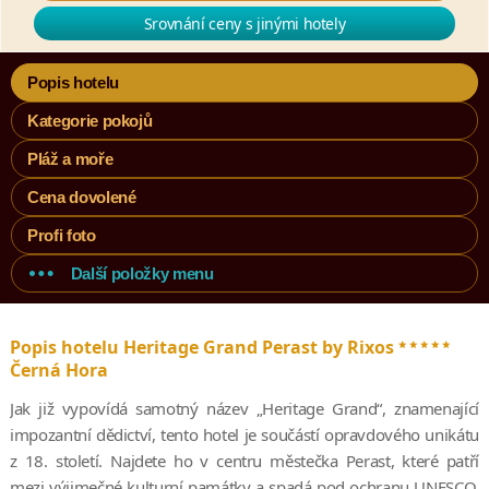
Srovnání ceny s jinými hotely
Popis hotelu
Kategorie pokojů
Pláž a moře
Cena dovolené
Profi foto
Další položky menu
*****
Popis hotelu Heritage Grand Perast by Rixos
Černá Hora
Jak již vypovídá samotný název „Heritage Grand“, znamenající
impozantní dědictví, tento hotel je součástí opravdového unikátu
z 18. století. Najdete ho v centru městečka Perast, které patří
mezi výjimečné kulturní památky a spadá pod ochranu UNESCO.