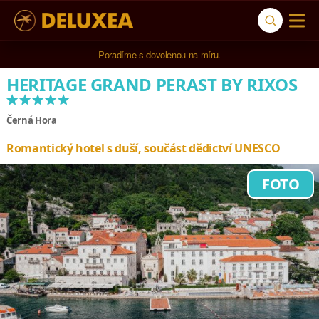
5* cestovní kancelář na luxusní dovolenou od 100.000 Kč.
Poradíme s dovolenou na míru.
HERITAGE GRAND PERAST BY RIXOS
*****
Černá Hora
Romantický hotel s duší, součást dědictví UNESCO
FOTO