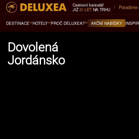
Cestovní kancelář
Poradíme 
5* cestovn
JIŽ
31 LET
NA TRHU
DESTINACE
HOTELY
PROČ DELUXEA?
INSPI
AKČNÍ NABÍDKY
Dovolená
Jordánsko