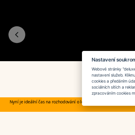
Nastavení soukro
Webové stránky "deluxea
nastavení služeb. Klikn
DELUXE
cookies a předáním úda
sociálních sítích a rek
zpracováním cookies mů
Nyní je ideální čas na rozhodování o letní dovolené, ať ji neřešíte