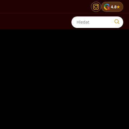
G
4.8
★