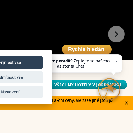
Rychlé hledání
Potřebujete poradit?
Zeptejte se našeho
Přijmout vše
asistenta
Chettyho
.
dmítnout vše
rdánsku
VŠECHNY HOTELY V JORDÁNSKU
Nastavení
otely v Evropě stále nabízí akční ceny, ale zase jiné jsou již
×