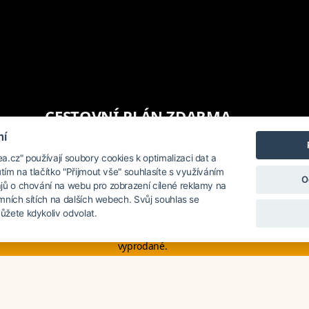
CESTOVNÍ PLÁN ZDARMA
mí
.cz" používají soubory cookies k optimalizaci dat a
utím na tlačítko "Přijmout vše" souhlasíte s využíváním
O
A doporučuje tyto hotely v Jo
jů o chování na webu pro zobrazení cílené reklamy na
lamních sítích na dalších webech. Svůj souhlas se
žete kdykoliv odvolat.
 na poslední chvíli. Smartwings i Austrian lety po Evropě neruší. Mnohé h
vyprodané.