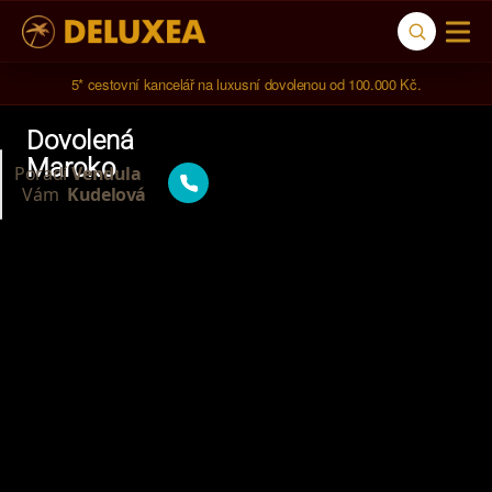
5* cestovní kancelář na luxusní dovolenou od 100.000 Kč.
Dovolená
Maroko
Poradí
Vendula
Vám
Kudelová