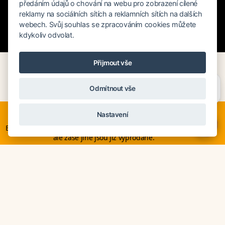
předáním údajů o chování na webu pro zobrazení cílené
reklamy na sociálních sítích a reklamních sítích na dalších
webech. Svůj souhlas se zpracováním cookies můžete
kdykoliv odvolat.
Rychlé hledání
Přijmout vše
Potřebujete poradit?
Zeptejte se našeho asistenta
DELUXEA doporučuje tyto hotely v
Odmítnout vše
Chettyho
.
Maroku
Nyní je ideální čas na rozhodování o letní dovolené, ať ji
Nastavení
neřešíte na poslední chvíli. Smartwings i Austrian lety po
×
Evropě neruší. Mnohé hotely v Evropě stále nabízí akční ceny,
ale zase jiné jsou již vyprodané.