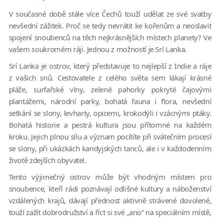
V současné době stále více Čechů touží udělat ze své svatby
nevšední zážitek. Proč se tedy nevrátit ke kořenům a neoslavit
spojení snoubenců na těch nejkrásnějších místech planety? Ve
vašem soukromém ráji. Jednou z možností je Srí Lanka.
Srí Lanka je ostrov, který představuje to nejlepší z Indie a ráje
z vašich snů. Cestovatele z celého světa sem lákají krásné
pláže, surfařské vlny, zelené pahorky pokryté čajovými
plantážemi, národní parky, bohatá fauna i flora, nevšední
setkání se slony, levharty, opicemi, krokodýli i vzácnými ptáky.
Bohatá historie a pestrá kultura jsou přítomné na každém
kroku. Jejich plnou sílu a význam pocítíte při svátečním procesí
se slony, při ukázkách kandyjských tanců, ale i v každodenním
životě zdejších obyvatel.
Tento výjimečný ostrov může být vhodným místem pro
snoubence, kteří rádi poznávají odlišné kultury a náboženství
vzdálených krajů, dávají přednost aktivně strávené dovolené,
touží zažít dobrodružství a říct si své „ano“ na speciálním místě,