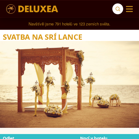
Navštívili jsme 
791 hotelů
 ve 
123 zemích světa
.
SVATBA NA SRÍ LANCE
Odlet
Nocí v hotelu