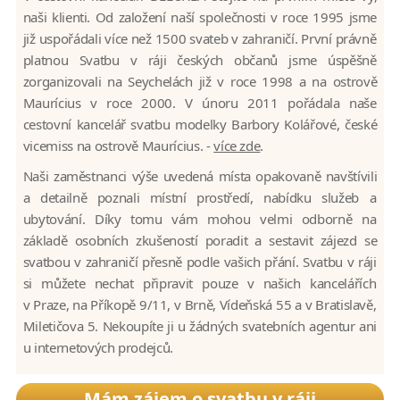
naši klienti. Od založení naší společnosti v roce 1995 jsme
již uspořádali více než 1500 svateb v zahraničí. První právně
platnou Svatbu v ráji českých občanů jsme úspěšně
zorganizovali na Seychelách již v roce 1998 a na ostrově
Maurícius v roce 2000. V únoru 2011 pořádala naše
cestovní kancelář svatbu modelky Barbory Kolářové, české
vicemiss na ostrově Maurícius. -
více zde
.
Naši zaměstnanci výše uvedená místa opakovaně navštívili
a detailně poznali místní prostředí, nabídku služeb a
ubytování. Díky tomu vám mohou velmi odborně na
základě osobních zkušeností poradit a sestavit zájezd se
svatbou v zahraničí přesně podle vašich přání. Svatbu v ráji
si můžete nechat připravit pouze v našich kancelářích
v Praze, na Příkopě 9/11, v Brně, Vídeňská 55 a v Bratislavě,
Miletičova 5. Nekoupíte ji u žádných svatebních agentur ani
u internetových prodejců.
Mám zájem o svatbu v ráji