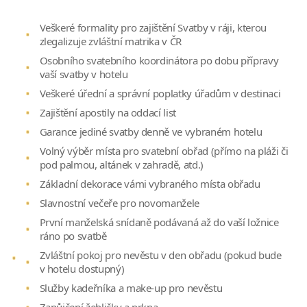
Veškeré formality pro zajištění Svatby v ráji, kterou
zlegalizuje zvláštní matrika v ČR
Osobního svatebního koordinátora po dobu přípravy
vaší svatby v hotelu
Veškeré úřední a správní poplatky úřadům v destinaci
Zajištění apostily na oddací list
Garance jediné svatby denně ve vybraném hotelu
Volný výběr místa pro svatební obřad (přímo na pláži či
pod palmou, altánek v zahradě, atd.)
Základní dekorace vámi vybraného místa obřadu
Slavnostní večeře pro novomanžele
První manželská snídaně podávaná až do vaší ložnice
ráno po svatbě
Zvláštní pokoj pro nevěstu v den obřadu (pokud bude
v hotelu dostupný)
Služby kadeřníka a make-up pro nevěstu