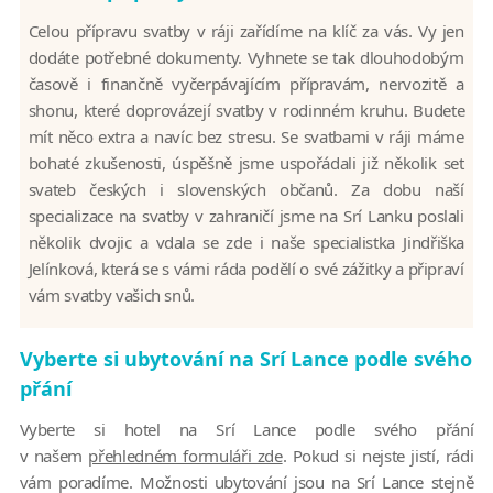
Celou přípravu svatby v ráji zařídíme na klíč za vás. Vy jen
dodáte potřebné dokumenty. Vyhnete se tak dlouhodobým
časově i finančně vyčerpávajícím přípravám, nervozitě a
shonu, které doprovázejí svatby v rodinném kruhu. Budete
mít něco extra a navíc bez stresu. Se svatbami v ráji máme
bohaté zkušenosti, úspěšně jsme uspořádali již několik set
svateb českých i slovenských občanů. Za dobu naší
specializace na svatby v zahraničí jsme na Srí Lanku poslali
několik dvojic a vdala se zde i naše specialistka Jindřiška
Jelínková, která se s vámi ráda podělí o své zážitky a připraví
vám svatby vašich snů.
Vyberte si ubytování na Srí Lance podle svého
přání
Vyberte si hotel na Srí Lance podle svého přání
v našem
přehledném formuláři zde
. Pokud si nejste jistí, rádi
vám poradíme. Možnosti ubytování jsou na Srí Lance stejně