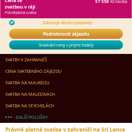
Cena se
57 550
Kč
/osoba
svatbou v ráji
Právněplatná svatba
Zahrnuje všechny poplatky
Podrobnosti zájezdu
Srovnání ceny s jinými hotely
SVATBY V ZAHRANIČÍ
CENA SVATEBNÍHO ZÁJEZDU
SVATBA NA MAURÍCIU
SVATBA NA MALEDIVÁCH
SVATBA NA SEYCHELÁCH
DALŠÍ POLOŽKY
Právně platná svatba v zahraničí na Srí Lance