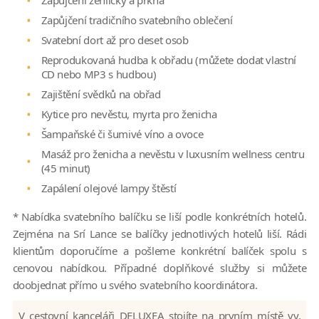
Zapůjčení žehličky a prkna
Zapůjčení tradičního svatebního oblečení
Svatební dort až pro deset osob
Reprodukovaná hudba k obřadu (můžete dodat vlastní
CD nebo MP3 s hudbou)
Zajištění svědků na obřad
Kytice pro nevěstu, myrta pro ženicha
Šampaňské či šumivé víno a ovoce
Masáž pro ženicha a nevěstu v luxusním wellness centru
(45 minut)
Zapálení olejové lampy štěstí
* Nabídka svatebního balíčku se liší podle konkrétních hotelů.
Zejména na Srí Lance se balíčky jednotlivých hotelů liší. Rádi
klientům doporučíme a pošleme konkrétní balíček spolu s
cenovou nabídkou. Případné doplňkové služby si můžete
doobjednat přímo u svého svatebního koordinátora.
V cestovní kanceláři DELUXEA stojíte na prvním místě vy,