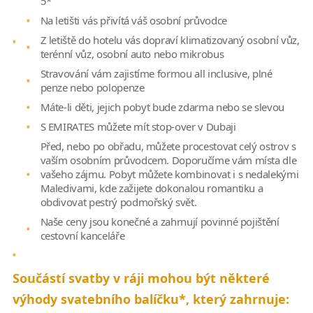
5*
Na letišti vás přivítá váš osobní průvodce
Z letiště do hotelu vás dopraví klimatizovaný osobní vůz,
terénní vůz, osobní auto nebo mikrobus
Stravování vám zajistíme formou all inclusive, plné
penze nebo polopenze
Máte-li děti, jejich pobyt bude zdarma nebo se slevou
S EMIRATES můžete mít stop-over v Dubaji
Před, nebo po obřadu, můžete procestovat celý ostrov s
vaším osobním průvodcem. Doporučíme vám místa dle
vašeho zájmu. Pobyt můžete kombinovat i s nedalekými
Maledivami, kde zažijete dokonalou romantiku a
obdivovat pestrý podmořský svět.
Naše ceny jsou konečné a zahrnují povinné pojištění
cestovní kanceláře
Součástí svatby v ráji mohou být některé
výhody svatebního balíčku*, který zahrnuje: