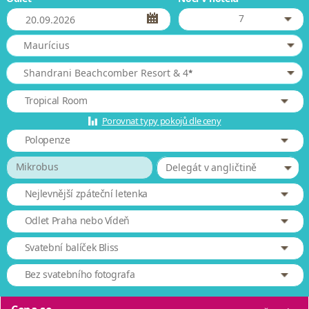
7
Maurícius
*
Shandrani Beachcomber Resort & 4
Tropical Room
Porovnat typy pokojů dle ceny
Polopenze
Mikrobus
Delegát v angličtině
Nejlevnější zpáteční letenka
Odlet Praha nebo Vídeň
Svatební balíček Bliss
Bez svatebního fotografa