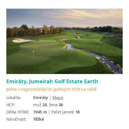
Emiráty, Jumeirah Golf Estate Earth
Jedno z nejprestižnějších golfových hřišť na světě
Lokalita:
Emiráty
|
Mapa
HCP:
muž
28
, žena
36
Délka hřiště:
7045 m
| Počet jamek:
18
Náročnost:
Těžké