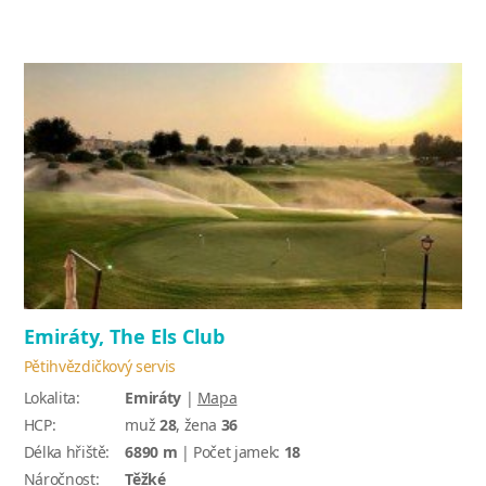
Emiráty, The Els Club
Pětihvězdičkový servis
Lokalita:
Emiráty
|
Mapa
HCP:
muž
28
, žena
36
Délka hřiště:
6890 m
| Počet jamek:
18
Náročnost:
Těžké