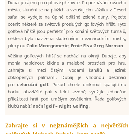
Dubai je rájem pro golfové příznivce. Po poznávání rušného
města, slunění se na plážích a vzrušujícím zážitku z Desert
safari se vydejte na úplně odlišné zelené duny. Pojeďte
ocenit některé ze světově proslulých golfových hřišť. Tyto
golfová hřiště jsou perfektní pro konání světových turnajů,
některá byla navržena skutečnými mezinárodními mistry,
jako jsou
Colin Montgomerie, Ernie Els a Greg Norman
.
Většina golfových hřišť se nachází na okraji Dubaje, aby
mohla nabídnout klidné a malebné prostředí pro hru.
Zahrajte si mezi čistými vodami kanálů a jezírek
obklopených palmami. Dubaj je vhodnou destinací
pro
celoroční golf
. Pokud chcete uniknout spalujícímu
horku, obzvláště pak v letní sezóně, využijte jedinečné
příležitosti hrát pod umělým osvětlením. Řada golfových
klubů nabízí
noční golf – Night Golfing
.
Zahrajte si v nejznámějších a největších