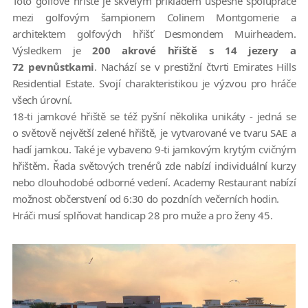
Toto golfové hřiště je skvělým příkladem úspěšné spolupráce
mezi golfovým šampionem Colinem Montgomerie a
architektem golfových hřišť Desmondem Muirheadem.
Výsledkem je
200 akrové hřiště s 14 jezery a
72 pevnůstkami
. Nachází se v prestižní čtvrti Emirates Hills
Residential Estate. Svojí charakteristikou je výzvou pro hráče
všech úrovní.
18-ti jamkové hřiště se též pyšní několika unikáty - jedná se
o světově největší zelené hřiště, je vytvarované ve tvaru SAE a
hadí jamkou. Také je vybaveno 9-ti jamkovým krytým cvičným
hřištěm. Řada světových trenérů zde nabízí individuální kurzy
nebo dlouhodobé odborné vedení. Academy Restaurant nabízí
možnost občerstvení od 6:30 do pozdních večerních hodin.
Hráči musí splňovat handicap 28 pro muže a pro ženy 45.