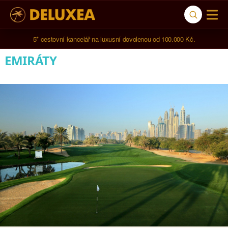
5* cestovní kancelář na luxusní dovolenou od 100.000 Kč.
EMIRÁTY