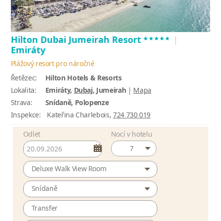
*****
Hilton Dubai Jumeirah Resort
|
Emiráty
Plážový resort pro náročné
Řetězec:
Hilton Hotels & Resorts
Lokalita:
Emiráty,
Dubaj
, Jumeirah
|
Mapa
Strava:
Snídaně, Polopenze
Inspekce:
Kateřina Charlebois,
724 730 019
Odlet
Nocí v hotelu
7
Deluxe Walk View Room
Snídaně
Transfer