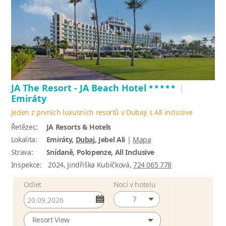
*****
JA The Resort - JA Beach Hotel
|
Emiráty
Jeden z prvních luxusních resortů v Dubaji s All inclusive
Řetězec:
JA Resorts & Hotels
Lokalita:
Emiráty,
Dubaj
, Jebel Ali
|
Mapa
Strava:
Snídaně, Polopenze, All Inclusive
Inspekce:
2024, Jindřiška Kubíčková,
724 065 778
Odlet
Nocí v hotelu
7
Resort View