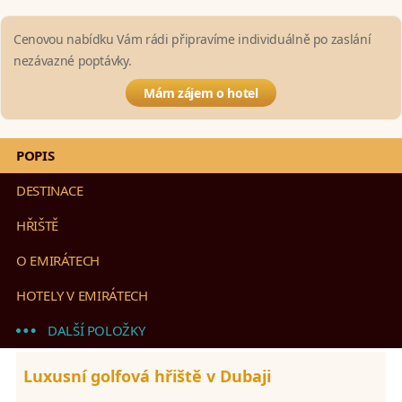
Cenovou nabídku Vám rádi připravíme individuálně po zaslání
nezávazné poptávky.
Mám zájem o hotel
POPIS
DESTINACE
HŘIŠTĚ
O EMIRÁTECH
HOTELY V EMIRÁTECH
DALŠÍ POLOŽKY
Luxusní golfová hřiště v Dubaji