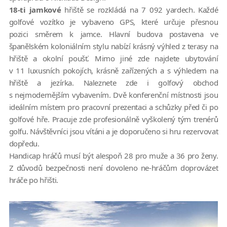
18-ti jamkové
hřiště se rozkládá na 7 092 yardech. Každé
golfové vozítko je vybaveno GPS, které určuje přesnou
pozici směrem k jamce. Hlavní budova postavena ve
španělském koloniálním stylu nabízí krásný výhled z terasy na
hřiště a okolní poušť. Mimo jiné zde najdete ubytování
v 11 luxusních pokojích, krásně zařízených a s výhledem na
hřiště a jezírka. Naleznete zde i golfový obchod
s nejmodernějším vybavením. Dvě konferenční místnosti jsou
ideálním místem pro pracovní prezentaci a schůzky před či po
golfové hře. Pracuje zde profesionálně vyškolený tým trenérů
golfu. Návštěvníci jsou vítáni a je doporučeno si hru rezervovat
dopředu.
Handicap hráčů musí být alespoň 28 pro muže a 36 pro ženy.
Z důvodů bezpečnosti není dovoleno ne-hráčům doprovázet
hráče po hřišti.