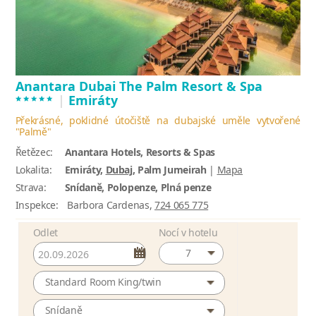
Anantara Dubai The Palm Resort & Spa
*****
|
Emiráty
Překrásné, poklidné útočiště na dubajské uměle vytvořené
"Palmě"
Řetězec:
Anantara Hotels, Resorts & Spas
Lokalita:
Emiráty,
Dubaj
, Palm Jumeirah
|
Mapa
Strava:
Snídaně, Polopenze, Plná penze
Inspekce:
Barbora Cardenas,
724 065 775
Odlet
Nocí v hotelu
7
Standard Room King/twin
Snídaně