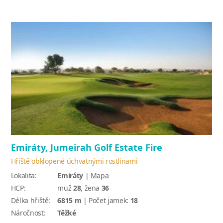
Emiráty, Jumeirah Golf Estate Fire
Hřiště obklopené úchvatnými rostlinami
Lokalita:
Emiráty
|
Mapa
HCP:
muž
28
, žena
36
Délka hřiště:
6815 m
| Počet jamek:
18
Náročnost:
Těžké