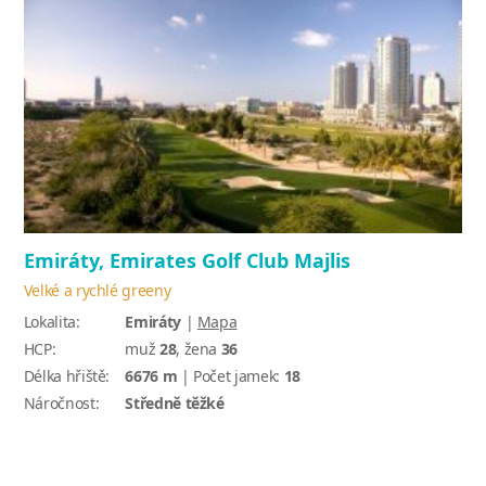
Emiráty, Emirates Golf Club Majlis
Velké a rychlé greeny
Lokalita:
Emiráty
|
Mapa
HCP:
muž
28
, žena
36
Délka hřiště:
6676 m
| Počet jamek:
18
Náročnost:
Středně těžké