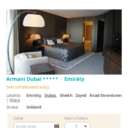
*****
Armani Dubai
|
Emiráty
Svět sofistikované krásy
Lokalita:
Emiráty,
Dubaj
, Sheikh Zayed Road/Downtown
|
Mapa
Strava:
Snídaně
Odlet
Nocí v hotelu
7