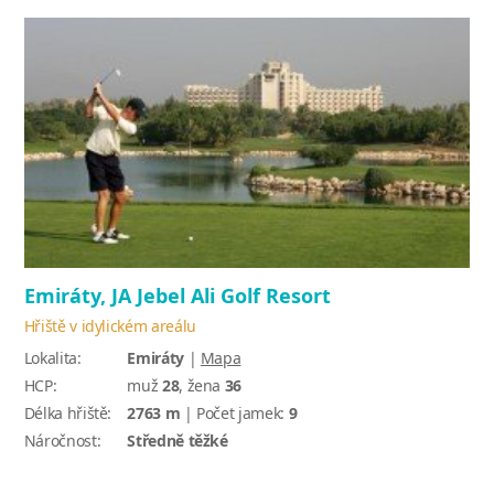
Emiráty, JA Jebel Ali Golf Resort
Hřiště v idylickém areálu
Lokalita:
Emiráty
|
Mapa
HCP:
muž
28
, žena
36
Délka hřiště:
2763 m
| Počet jamek:
9
Náročnost:
Středně těžké