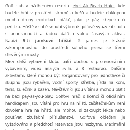
Golf club v nádherném resortu
Jebel Ali Beach Hotel
, kde
budete hrát v prostředí stromů a keřů a budete obklopeni
mnoha druhy exotických ptáků, jako je páv, křepelka či
perlička. Hřiště v sobě snoubí výborné golfové vybavení spolu
s pohostinností a řadou dalších volno časových aktivit.
Nabízí
9-ti jamkové hřiště
. 5 jamek je krásně
zakomponováno do prostředí solného jezera se třemi
dřevěnými mosty.
Mezi další vybavení klubu patří obchod s profesionálním
vybavením, video analýza švihu a 8 restaurací. Dalšími
aktivitami, které mohou být zorganizovány pro jednotlivce či
skupinu jsou rybaření, vodní sporty, střelba, jízda na koni,
tenis, kulečník a bazén. Návštěvníci jsou vítáni a mohou platit
na bázi pay-as-you-play. Golfoví hráči s licencí či oficiálním
handicapem jsou vítání pro hru na hřišti, začátečníkům není
dovolena hra na hřišti, ale mohou si zakoupit lekce nebo
používat zkušební příslušenství. Golfové oblečení je
vyžadováno a předchozí rezervace jsou nezbytné. Maximální