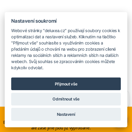
Nastavení soukromí
Webové stránky "deluxea.cz" používají soubory cookies k
optimalizaci dat a nastavení služeb. Kliknutím na tlačítko
"Přijmout vše" souhlasíte s využíváním cookies a
předáním údajů o chování na webu pro zobrazení cílené
reklamy na sociálních sítích a reklamních sítích na dalších
webech. Svůj souhlas se zpracováním cookies můžete
kdykoliv odvolat.
Přijmout vše
Emiráty, The Montgomerie Dubai
Potřebujete poradit?
Zeptejte se našeho asistenta
Odmítnout vše
Chettyho
.
Rozsáhlé mistrovské hřiště
Nyní je ideální čas na rozhodování o letní dovolené, ať ji
Lokalita:
Emiráty
|
Mapa
Nastavení
neřešíte na poslední chvíli. Smartwings i Austrian lety po
×
HCP:
muž
28
, žena
36
Evropě neruší. Mnohé hotely v Evropě stále nabízí akční ceny,
Délka hřiště:
6110 m
| Počet jamek:
18
ale zase jiné jsou již vyprodané.