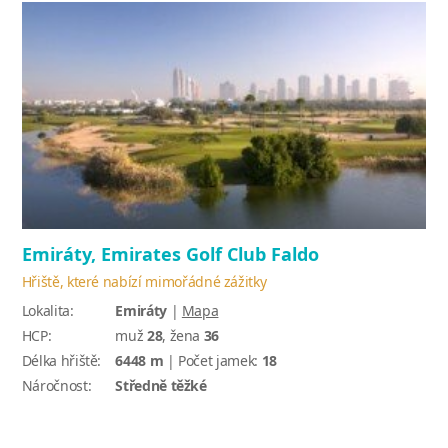
Emiráty, Emirates Golf Club Faldo
Hřiště, které nabízí mimořádné zážitky
Lokalita:
Emiráty
|
Mapa
HCP:
muž
28
, žena
36
Délka hřiště:
6448 m
| Počet jamek:
18
Náročnost:
Středně těžké