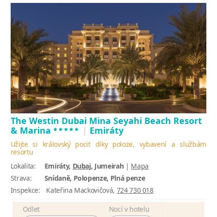
The Westin Dubai Mina Seyahi Beach Resort
*****
& Marina
|
Emiráty
Užijte si královský pocit díky poloze, vybavení a službám
resortu
Lokalita:
Emiráty,
Dubaj
, Jumeirah
|
Mapa
Strava:
Snídaně, Polopenze, Plná penze
Inspekce:
Kateřina Mackovičová,
724 730 018
Odlet
Nocí v hotelu