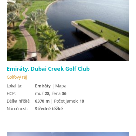
Emiráty, Dubai Creek Golf Club
Golfový ráj
Lokalita:
Emiráty
|
Mapa
HCP:
muž
28
, žena
36
Délka hřiště:
6370 m
| Počet jamek:
18
Náročnost:
Středně těžké