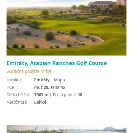
Emiráty, Arabian Ranches Golf Course
Skutečné pouštní hřiště
Lokalita:
Emiráty
|
Mapa
HCP:
muž
28
, žena
45
Délka hřiště:
7003 m
| Počet jamek:
18
Náročnost:
Lehké