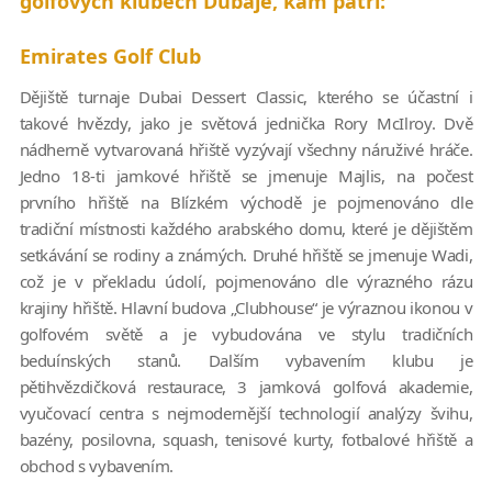
golfových klubech Dubaje, kam patří:
Emirates Golf Club
Dějiště turnaje Dubai Dessert Classic, kterého se účastní i
takové hvězdy, jako je světová jednička Rory McIlroy. Dvě
nádherně vytvarovaná hřiště vyzývají všechny náruživé hráče.
Jedno 18-ti jamkové hřiště se jmenuje Majlis, na počest
prvního hřiště na Blízkém východě je pojmenováno dle
tradiční místnosti každého arabského domu, které je dějištěm
setkávání se rodiny a známých. Druhé hřiště se jmenuje Wadi,
což je v překladu údolí, pojmenováno dle výrazného rázu
krajiny hřiště. Hlavní budova „Clubhouse“ je výraznou ikonou v
golfovém světě a je vybudována ve stylu tradičních
beduínských stanů. Dalším vybavením klubu je
pětihvězdičková restaurace, 3 jamková golfová akademie,
vyučovací centra s nejmodernější technologií analýzy švihu,
bazény, posilovna, squash, tenisové kurty, fotbalové hřiště a
obchod s vybavením.