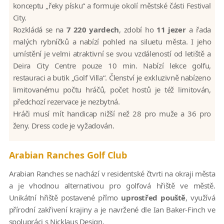
konceptu „řeky písku“ a formuje okolí městské části Festival
City.
Rozkládá se na
7 220 yardech
, zdobí ho
11 jezer
a řada
malých rybníčků a nabízí pohled na siluetu města. I jeho
umístění je velmi atraktivní se svou vzdáleností od letiště a
Deira City Centre pouze 10 min. Nabízí lekce golfu,
restauraci a butik „Golf Villa“. Členství je exkluzivně nabízeno
limitovanému počtu hráčů, počet hostů je též limitován,
předchozí rezervace je nezbytná.
Hráči musí mít handicap nižší než 28 pro muže a 36 pro
ženy. Dress code je vyžadován.
Arabian Ranches Golf Club
Arabian Ranches se nachází v residentské čtvrti na okraji města
a je vhodnou alternativou pro golfová hřiště ve městě.
Unikátní hřiště postavené přímo
uprostřed pouště
, využívá
přírodní zakřivení krajiny a je navržené dle Ian Baker-Finch ve
spolupráci s Nicklaus Design.