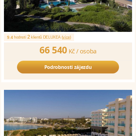
2
9.4
hodnotí
klientů DELUXEA (
více
)
66 540
Kč /
osoba
Podrobnosti zájezdu