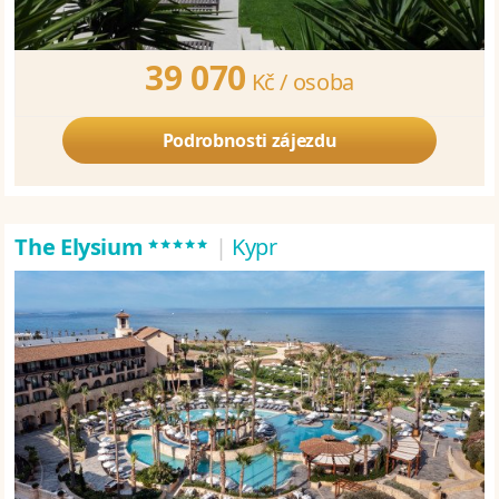
39 070
Kč /
osoba
Podrobnosti zájezdu
*****
The Elysium
|
Kypr