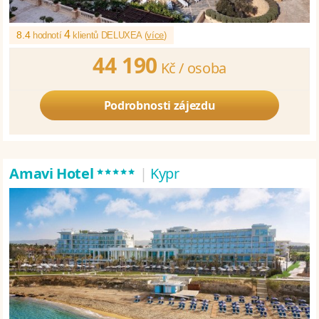
4
8.4
hodnotí
klientů DELUXEA (
více
)
44 190
Kč /
osoba
Podrobnosti zájezdu
*****
Amavi Hotel
|
Kypr