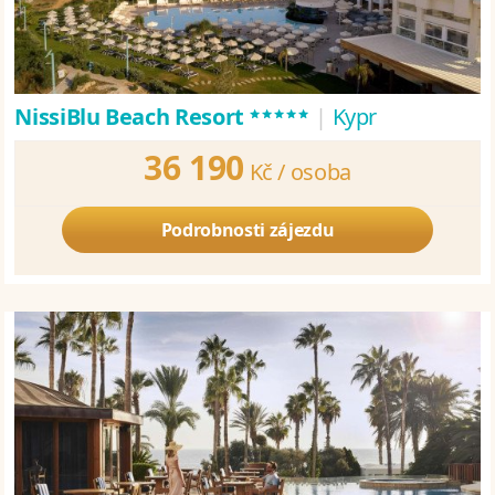
*****
NissiBlu Beach Resort
|
Kypr
36 190
Kč /
osoba
Podrobnosti zájezdu