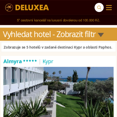
5* cestovní kancelář na luxusní dovolenou od 100.000 Kč.
Vyhledat hotel
 - Zobrazit filtr
Zobrazuje se 5 hotelů v zadané destinaci Kypr a oblasti Paphos.
*****
Almyra
|
Kypr