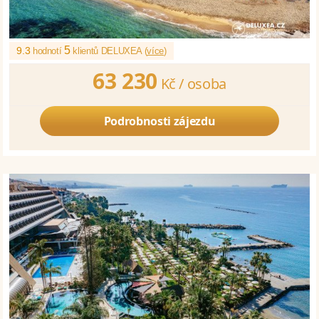
5
9.3
hodnotí
klientů DELUXEA (
více
)
63 230
Kč /
osoba
Podrobnosti zájezdu