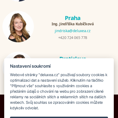
Praha
Ing. Jindřiška Kubíčková
jindriska@deluxea.cz
+420 724 065 778
Bratislava
Katarina Hutníková
Nastavení soukromí
katarina@deluxea.sk
Webové stránky "deluxea.cz" používají soubory cookies k
+421 948 759 074
optimalizaci dat a nastavení služeb. Kliknutím na tlačítko
"Přijmout vše" souhlasíte s využíváním cookies a
předáním údajů o chování na webu pro zobrazení cílené
reklamy na sociálních sítích a reklamních sítích na dalších
webech. Svůj souhlas se zpracováním cookies můžete
kdykoliv odvolat.