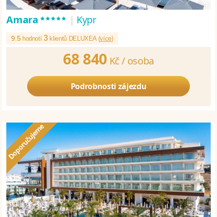
*****
Amara
|
Kypr
3
9.5
hodnotí
klientů DELUXEA (
více
)
68 840
Kč /
osoba
Podrobnosti zájezdu