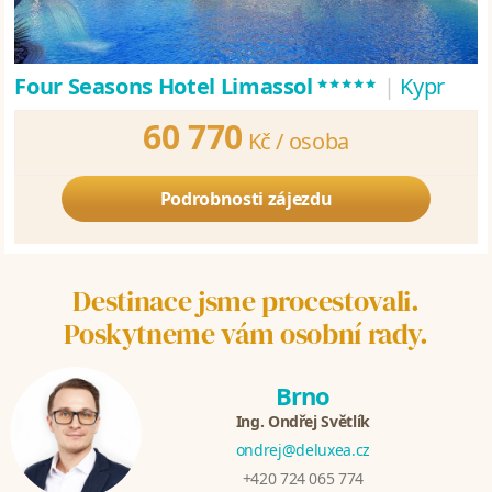
*****
Four Seasons Hotel Limassol
|
Kypr
60 770
Kč /
osoba
Podrobnosti zájezdu
Destinace jsme procestovali.
Poskytneme vám osobní rady.
Brno
Ing. Ondřej Světlík
ondrej@deluxea.cz
+420 724 065 774