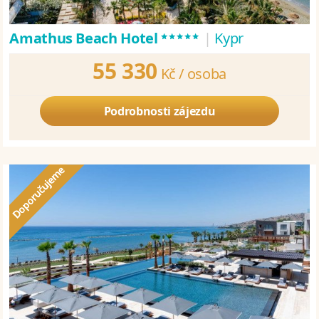
*****
Amathus Beach Hotel
|
Kypr
55 330
Kč /
osoba
Podrobnosti zájezdu