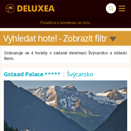
5* cestovní kancelář na luxusní dovolenou od 100.000 Kč.
Poradíme s dovolenou na míru.
Vyhledat hotel
 - Zobrazit filtr
Zobrazuje se 4 hotely v zadané destinaci Švýcarsko a oblasti
Bern.
*****
Gstaad Palace
|
Švýcarsko