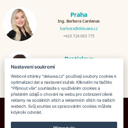
Praha
Ing. Barbora Cardenas
barbora@deluxea.cz
+420 724 065 775
Bratislava
Veronika Khúlová
Nastavení soukromí
veronika@deluxea.sk
Webové stránky "deluxea.cz" používají soubory cookies k
+421 948 548 908
optimalizaci dat a nastavení služeb. Kliknutím na tlačítko
"Přijmout vše" souhlasíte s využíváním cookies a
předáním údajů o chování na webu pro zobrazení cílené
reklamy na sociálních sítích a reklamních sítích na dalších
webech. Svůj souhlas se zpracováním cookies můžete
kdykoliv odvolat.
Pojištění proti úpadku 125 000 000 Kč
Přijmout vše