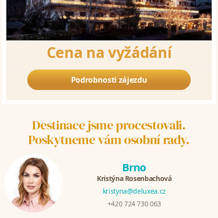
Cena na vyžádání
Podrobnosti zájezdu
Destinace jsme procestovali.
Poskytneme vám osobní rady.
Brno
Kristýna Rosenbachová
kristyna@deluxea.cz
+420 724 730 063