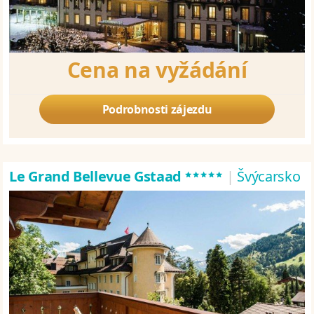
Cena na vyžádání
Podrobnosti zájezdu
*****
Le Grand Bellevue Gstaad
|
Švýcarsko