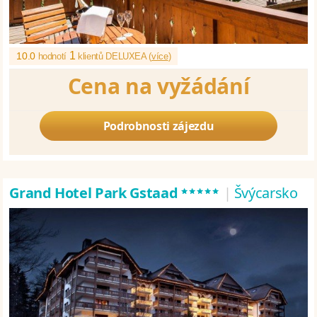
1
10.0
hodnotí
klientů DELUXEA (
více
)
Cena na vyžádání
Podrobnosti zájezdu
*****
Grand Hotel Park Gstaad
|
Švýcarsko