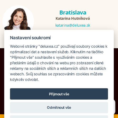
Bratislava
Katarina Hutníková
katarina@deluxea.sk
+421 948 759 074
Nastavení soukromí
Webové stránky "deluxea.cz" používají soubory cookies k
optimalizaci dat a nastavení služeb. Kliknutím na tlačítko
"Přijmout vše" souhlasíte s využíváním cookies a
předáním údajů o chování na webu pro zobrazení cílené
reklamy na sociálních sítích a reklamních sítích na dalších
webech. Svůj souhlas se zpracováním cookies můžete
Pojištění proti úpadku 125 000 000 Kč
kdykoliv odvolat.
O společnosti
Naše ocenění
Mapa stránek
Právní doložka
Vyhledávání
Cookies
Přijmout vše
© Copyright DELUXEA a.s. 1995-2026
Potřebujete poradit?
Zeptejte se našeho asistenta
Odmítnout vše
Chettyho
.