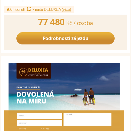
12
9.6
hodnotí
klientů DELUXEA (
více
)
77 480
Kč /
osoba
Podrobnosti zájezdu