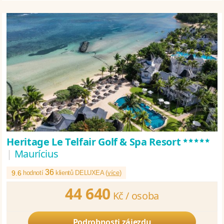
*****
Heritage Le Telfair Golf & Spa Resort
|
Maurícius
36
9.6
hodnotí
klientů DELUXEA (
více
)
44 640
Kč /
osoba
Podrobnosti zájezdu