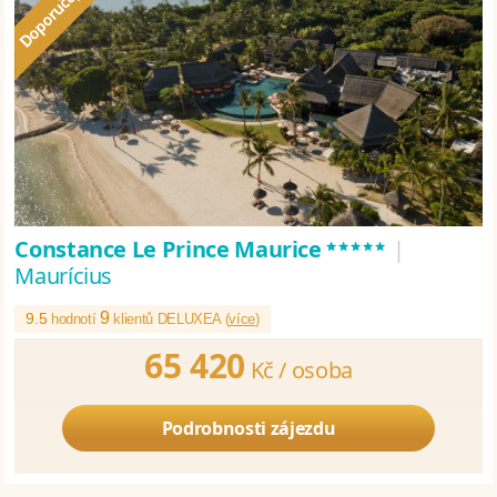
*****
Constance Le Prince Maurice
|
Maurícius
9
9.5
hodnotí
klientů DELUXEA (
více
)
65 420
Kč /
osoba
Podrobnosti zájezdu