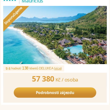
*****
|
Maurícius
138
9.6
hodnotí
klientů DELUXEA (
více
)
57 380
Kč /
osoba
Podrobnosti zájezdu