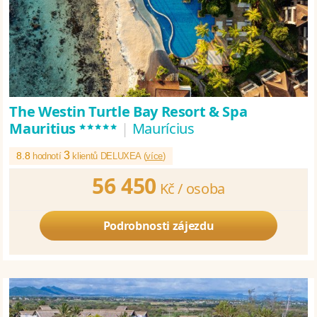
The Westin Turtle Bay Resort & Spa
*****
Mauritius
|
Maurícius
3
8.8
hodnotí
klientů DELUXEA (
více
)
56 450
Kč /
osoba
Podrobnosti zájezdu