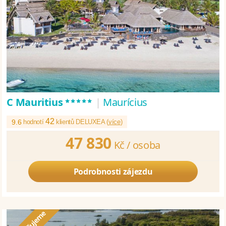
*****
C Mauritius
|
Maurícius
42
9.6
hodnotí
klientů DELUXEA (
více
)
47 830
Kč /
osoba
Podrobnosti zájezdu