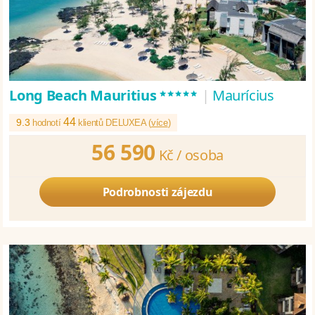
*****
Long Beach Mauritius
|
Maurícius
44
9.3
hodnotí
klientů DELUXEA (
více
)
56 590
Kč /
osoba
Podrobnosti zájezdu