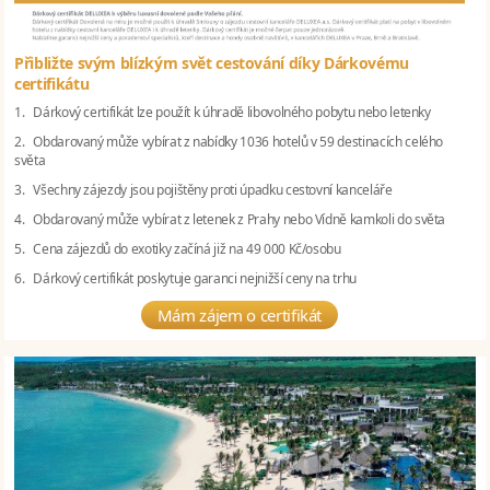
Přibližte svým blízkým svět cestování díky Dárkovému
certifikátu
1. Dárkový certifikát lze použít k úhradě libovolného pobytu nebo letenky
2. Obdarovaný může vybírat z nabídky 1036 hotelů v 59 destinacích celého
světa
3. Všechny zájezdy jsou pojištěny proti úpadku cestovní kanceláře
4. Obdarovaný může vybírat z letenek z Prahy nebo Vídně kamkoli do světa
5. Cena zájezdů do exotiky začíná již na 49 000 Kč/osobu
6. Dárkový certifikát poskytuje garanci nejnižší ceny na trhu
Mám zájem o certifikát