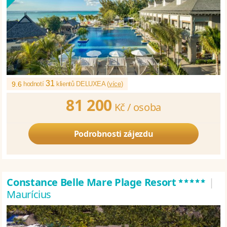
31
9.6
hodnotí
klientů DELUXEA (
více
)
81 200
Kč /
osoba
Podrobnosti zájezdu
*****
Constance Belle Mare Plage Resort
|
Maurícius