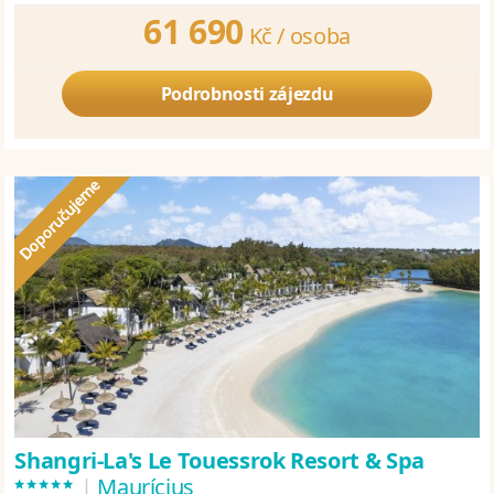
61 690
Kč /
osoba
Podrobnosti zájezdu
Shangri-La's Le Touessrok Resort & Spa
*****
|
Maurícius