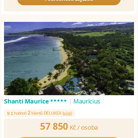
*****
Shanti Maurice
|
Maurícius
2
9.1
hodnotí
klientů DELUXEA (
více
)
57 850
Kč /
osoba