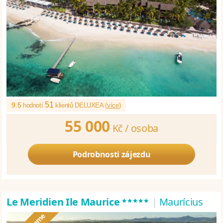
51
9.5
hodnotí
klientů DELUXEA (
více
)
55 000
Kč /
osoba
Podrobnosti zájezdu
*****
Le Meridien Ile Maurice
|
Maurícius