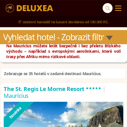
5* cestovní kancelář na luxusní dovolenou od 100.000 Kč.
Vyhledat hotel
 - Zobrazit filtr
Na Mauricius můžete letět bezpečně i bez přeletu Blízkého
východu – například s evropskými aerolinkami, které volí
trasy přes Afriku mimo rizikové oblasti.
Zobrazuje se 35 hotelů v zadané destinaci Maurícius.
*****
The St. Regis Le Morne Resort
|
Maurícius