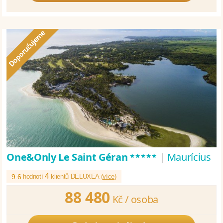
*****
One&Only Le Saint Géran
|
Maurícius
4
9.6
hodnotí
klientů DELUXEA (
více
)
88 480
Kč /
osoba