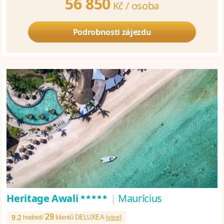
56 850
Kč /
osoba
Podrobnosti zájezdu
*****
Heritage Awali
|
Maurícius
29
9.2
hodnotí
klientů DELUXEA (
více
)