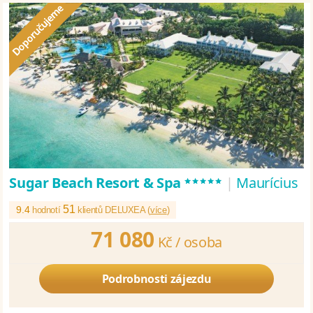
*****
Sugar Beach Resort & Spa
|
Maurícius
51
9.4
hodnotí
klientů DELUXEA (
více
)
71 080
Kč /
osoba
Podrobnosti zájezdu