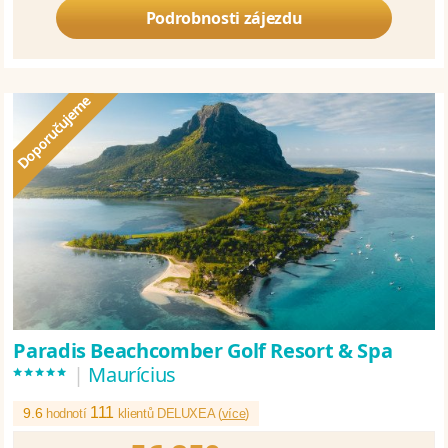
Podrobnosti zájezdu
Paradis Beachcomber Golf Resort & Spa
*****
|
Maurícius
111
9.6
hodnotí
klientů DELUXEA (
více
)