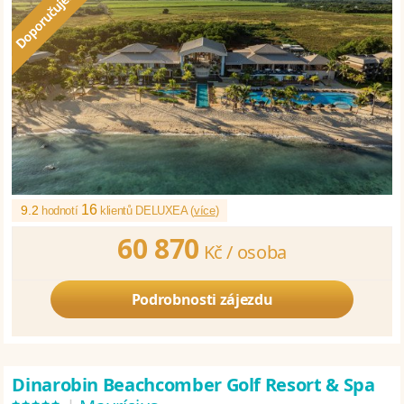
16
9.2
hodnotí
klientů DELUXEA (
více
)
60 870
Kč /
osoba
Podrobnosti zájezdu
Dinarobin Beachcomber Golf Resort & Spa