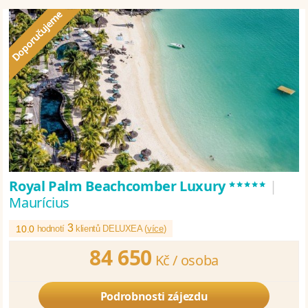
*****
Royal Palm Beachcomber Luxury
|
Maurícius
3
10.0
hodnotí
klientů DELUXEA (
více
)
84 650
Kč /
osoba
Podrobnosti zájezdu