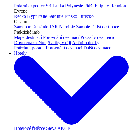
Polární expedice
Srí Lanka
Polynésie
Fidži
Filipíny
Reunion
Evropa
Řecko
Kypr
Itálie
Sardinie
Finsko
Turecko
Ostatní
Zanzibar
Tanzánie
JAR
Namibie
Zambie
Další destinace
Praktické info
Mapa destinací
Porovnání destinací
Počasí v destinacích
Dovolená s dětmi
Svatby v ráji
Akční nabídky
Potřebuji poradit
Porovnání destinací
Další destinace
Hotely
Hotelové řetězce
Sleva AKCE