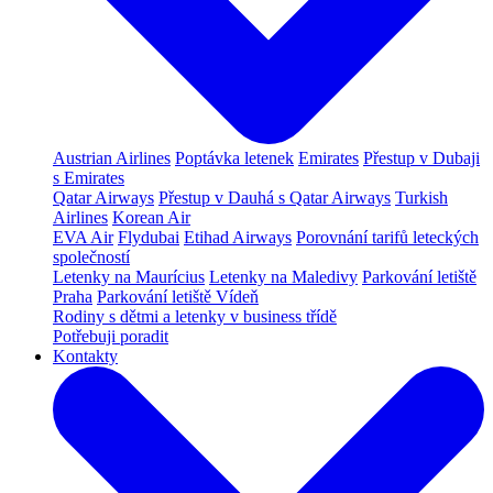
Austrian Airlines
Poptávka letenek
Emirates
Přestup v Dubaji
s Emirates
Qatar Airways
Přestup v Dauhá s Qatar Airways
Turkish
Airlines
Korean Air
EVA Air
Flydubai
Etihad Airways
Porovnání tarifů leteckých
společností
Letenky na Maurícius
Letenky na Maledivy
Parkování letiště
Praha
Parkování letiště Vídeň
Rodiny s dětmi a letenky v business třídě
Potřebuji poradit
Kontakty