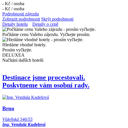
-
Kč /
osoba
-
Kč /
osoba
Podrobnosti zájezdu
Zobrazit podrobnosti
Skrýt podrobnosti
Detaily hotelu
Detaily o ceně
Počítáme cenu Vašeho zájezdu. Vyčkejte prosím.
Hledáme vhodné hotely.
Prosím vyčkejte.
DELUXEA
Načítání dalších hotelů
Destinace jsme procestovali.
Poskytneme vám osobní rady.
Brno
Vídeňská 546/55
Ing. Vendula Kudelová