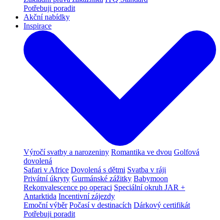
Potřebuji poradit
Akční nabídky
Inspirace
Výročí svatby a narozeniny
Romantika ve dvou
Golfová
dovolená
Safari v Africe
Dovolená s dětmi
Svatba v ráji
Privátní úkryty
Gurmánské zážitky
Babymoon
Rekonvalescence po operaci
Speciální okruh JAR +
Antarktida
Incentivní zájezdy
Emoční výběr
Počasí v destinacích
Dárkový certifikát
Potřebuji poradit