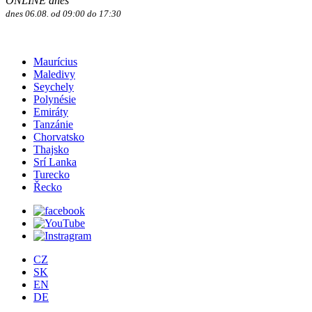
ONLINE dnes
dnes 06.08. od 09:00 do 17:30
Maurícius
Maledivy
Seychely
Polynésie
Emiráty
Tanzánie
Chorvatsko
Thajsko
Srí Lanka
Turecko
Řecko
CZ
SK
EN
DE