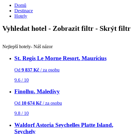
Domů
Destinace
Hotely
Vyhledat hotel
- Zobrazit filtr
- Skrýt filtr
Nejlepší hotely
- Náš názor
St. Regis Le Morne Resort
, Maurícius
Od
9 837 Kč
/ za osobu
9.6 / 10
Finolhu
, Maledivy
Od
10 674 Kč
/ za osobu
9.8 / 10
Waldorf Astoria Seychelles Platte Island
,
Seychely