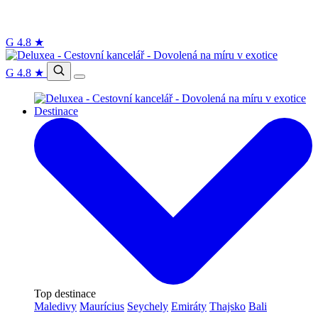
G
4.8
★
G
4.8
★
Destinace
Top destinace
Maledivy
Maurícius
Seychely
Emiráty
Thajsko
Bali