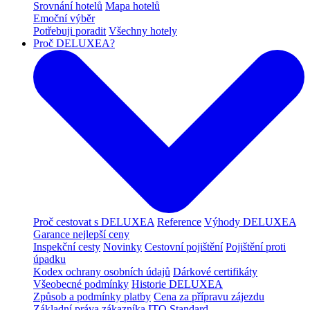
Srovnání hotelů
Mapa hotelů
Emoční výběr
Potřebuji poradit
Všechny hotely
Proč DELUXEA?
Proč cestovat s DELUXEA
Reference
Výhody DELUXEA
Garance nejlepší ceny
Inspekční cesty
Novinky
Cestovní pojištění
Pojištění proti
úpadku
Kodex ochrany osobních údajů
Dárkové certifikáty
Všeobecné podmínky
Historie DELUXEA
Způsob a podmínky platby
Cena za přípravu zájezdu
Základní práva zákazníka
ITQ Standard