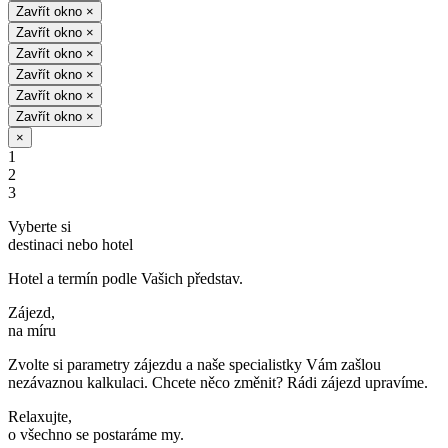
Zavřít okno
×
Zavřít okno
×
Zavřít okno
×
Zavřít okno
×
Zavřít okno
×
Zavřít okno
×
×
1
2
3
Vyberte si
destinaci nebo hotel
Hotel a termín podle Vašich představ.
Zájezd,
na míru
Zvolte si parametry zájezdu a naše specialistky Vám zašlou
nezávaznou kalkulaci. Chcete něco změnit? Rádi zájezd upravíme.
Relaxujte,
o všechno se postaráme my.