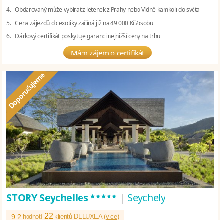
4. Obdarovaný může vybírat z letenek z Prahy nebo Vídně kamkoli do světa
5. Cena zájezdů do exotiky začíná již na 49 000 Kč/osobu
6. Dárkový certifikát poskytuje garanci nejnižší ceny na trhu
Mám zájem o certifikát
*****
STORY Seychelles
|
Seychely
22
9.2
hodnotí
klientů DELUXEA (
více
)