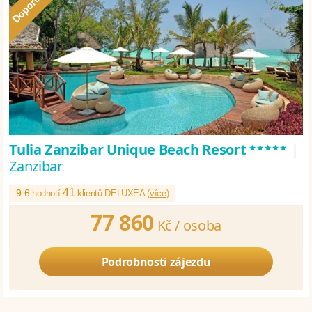
*****
Tulia Zanzibar Unique Beach Resort
|
Zanzibar
41
9.6
hodnotí
klientů DELUXEA (
více
)
77 860
Kč /
osoba
Podrobnosti zájezdu