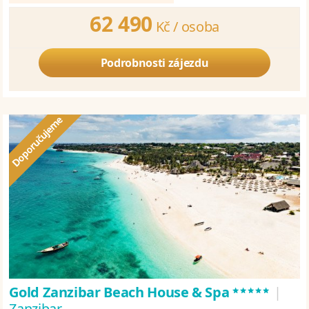
62 490
Kč /
osoba
Podrobnosti zájezdu
*****
Gold Zanzibar Beach House & Spa
|
Zanzibar