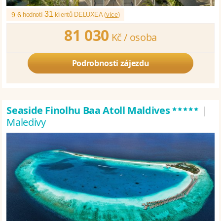
31
9.6
hodnotí
klientů DELUXEA (
více
)
81 030
Kč /
osoba
Podrobnosti zájezdu
*****
Seaside Finolhu Baa Atoll Maldives
|
Maledivy