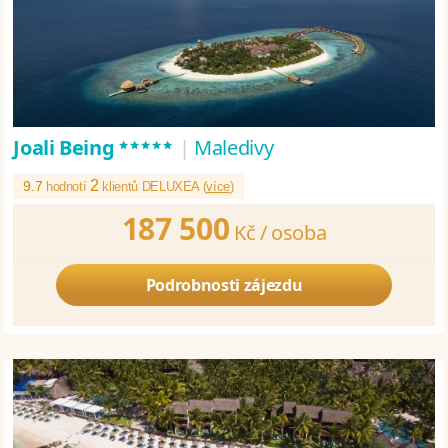
*****
Joali Being
|
Maledivy
2
9.7
hodnotí
klientů DELUXEA (
více
)
187 500
Kč /
osoba
Podrobnosti zájezdu