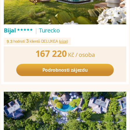
*****
Bijal
|
Turecko
3
9.3
hodnotí
klientů DELUXEA (
více
)
167 220
Kč /
osoba
Podrobnosti zájezdu