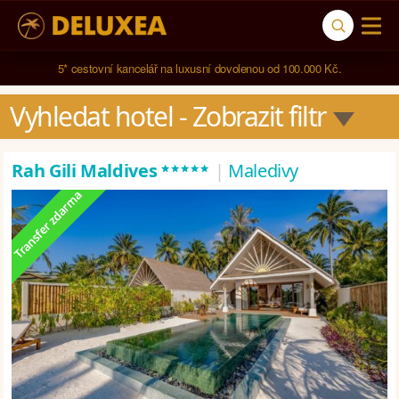
5* cestovní kancelář na luxusní dovolenou od 100.000 Kč.
Vyhledat hotel
 - Zobrazit filtr
*****
Rah Gili Maldives
|
Maledivy