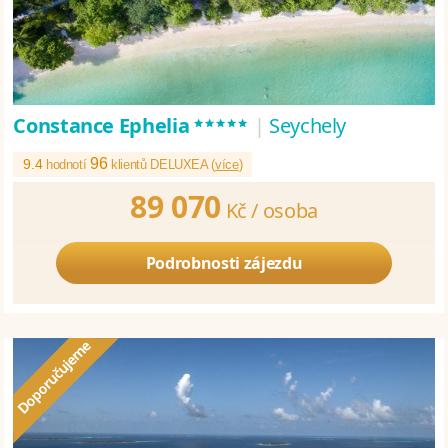
*****
Constance Ephelia
|
Seychely
96
9.4
hodnotí
klientů DELUXEA (
více
)
89 070
Kč /
osoba
Podrobnosti zájezdu