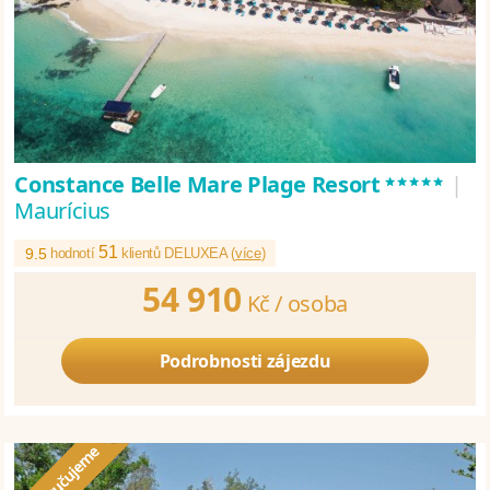
*****
Constance Belle Mare Plage Resort
|
Maurícius
51
9.5
hodnotí
klientů DELUXEA (
více
)
54 910
Kč /
osoba
Podrobnosti zájezdu