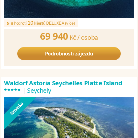
10
9.8
hodnotí
klientů DELUXEA (
více
)
69 940
Kč /
osoba
Podrobnosti zájezdu
Waldorf Astoria Seychelles Platte Island
*****
|
Seychely