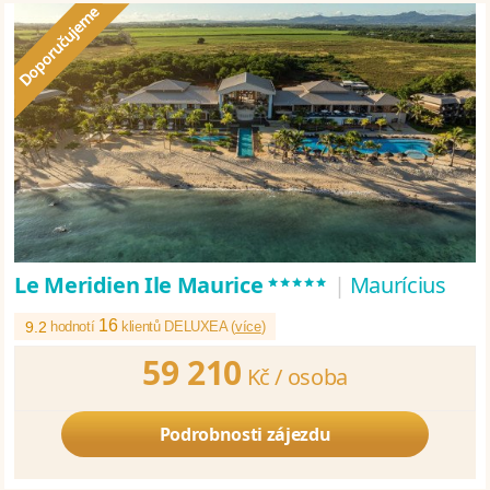
*****
Le Meridien Ile Maurice
|
Maurícius
16
9.2
hodnotí
klientů DELUXEA (
více
)
59 210
Kč /
osoba
Podrobnosti zájezdu