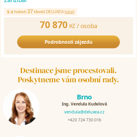
27
9.4
hodnotí
klientů DELUXEA (
více
)
70 870
Kč /
osoba
Podrobnosti zájezdu
Destinace jsme procestovali.
Poskytneme vám osobní rady.
Brno
Ing. Vendula Kudelová
vendula@deluxea.cz
+420 724 730 016