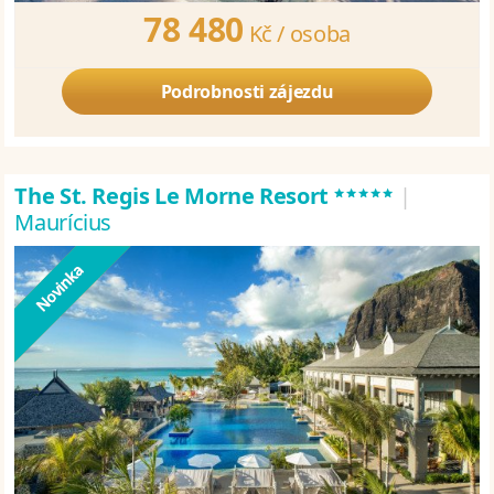
78 480
Kč /
osoba
Podrobnosti zájezdu
*****
The St. Regis Le Morne Resort
|
Maurícius