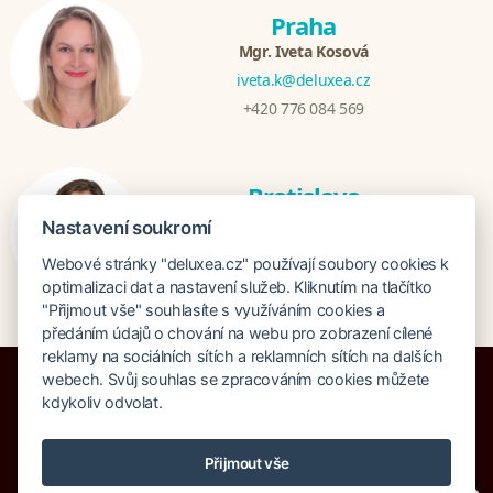
Praha
Mgr. Iveta Kosová
iveta.k@deluxea.cz
+420 776 084 569
Bratislava
Katarina Hutníková
Nastavení soukromí
katarina@deluxea.sk
Webové stránky "deluxea.cz" používají soubory cookies k
+421 948 759 074
optimalizaci dat a nastavení služeb. Kliknutím na tlačítko
"Přijmout vše" souhlasíte s využíváním cookies a
předáním údajů o chování na webu pro zobrazení cílené
reklamy na sociálních sítích a reklamních sítích na dalších
webech. Svůj souhlas se zpracováním cookies můžete
kdykoliv odvolat.
Pojištění proti úpadku 125 000 000 Kč
Přijmout vše
O společnosti
Naše ocenění