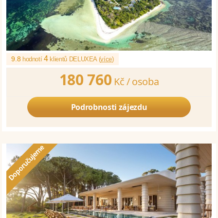
4
9.8
hodnotí
klientů DELUXEA (
více
)
180 760
Kč /
osoba
Podrobnosti zájezdu