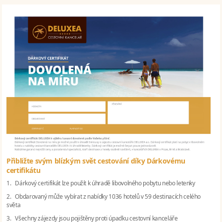
Přibližte svým blízkým svět cestování díky Dárkovému
certifikátu
1. Dárkový certifikát lze použít k úhradě libovolného pobytu nebo letenky
2. Obdarovaný může vybírat z nabídky 1036 hotelů v 59 destinacích celého
světa
3. Všechny zájezdy jsou pojištěny proti úpadku cestovní kanceláře