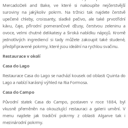
MercadoDeli and Bake, ve které si nakoupíte nejčerstvější
suroviny na jakýkoliv pokrm. Na tržnici tak najdete čerstvě
upečené chleby, croissanty, sladké pečivo, ale také prvotřídní
kávu, čaje, přírodní pomerančové džusy, čerstvou zeleninu a
ovoce, velmi chutné delikatesy a široká nabídku nápojů. Kromě
jednotlivých ingrediencí si tady můžete zakoupit také studené,
předpřipravené pokrmy, které jsou ideální na rychlou svačinu.
Restaurace v okolí
Casa do Lago
Restaurace Casa do Lago se nachází kousek od oblasti Quinta do
Lago a nabízí karásný výhled na Ria Formosa.
Casa do Campo
Původní statek Casa do Campo, postaven v roce 1884, byl
vkusně přeměněn na okouzlující restauraci a galerii umění. V
menu najdete jak tradiční pokrmy z oblasti Algarve tak i
mezinárodní pokrmy.