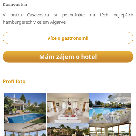
Casavostra
V bistru Casavostra si pochutnáte na těch nejlepších
hamburgerech v celém Algarve.
Více o gastronomii
Mám zájem o hotel
Profi foto