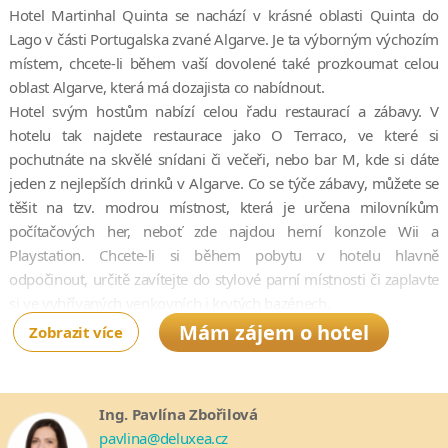
Hotel Martinhal Quinta se nachází v krásné oblasti Quinta do
Lago v části Portugalska zvané Algarve. Je ta výborným výchozím
místem, chcete-li během vaší dovolené také prozkoumat celou
oblast Algarve, která má dozajista co nabídnout.
Hotel svým hostům nabízí celou řadu restaurací a zábavy. V
hotelu tak najdete restaurace jako O Terraco, ve které si
pochutnáte na skvělé snídani či večeři, nebo bar M, kde si dáte
jeden z nejlepších drinků v Algarve. Co se týče zábavy, můžete se
těšit na tzv. modrou místnost, která je určena milovníkům
počítačových her, neboť zde najdou herní konzole Wii a
Playstation. Chcete-li si během pobytu v hotelu hlavně
odpočinout, určitě zavítejte do stylové parní místnosti či zaplavte
si ve vyhřívaných venkovních i krytých bazénech.
Mám zájem o hotel
Zobrazit více
Obzvláště děti budou z této dovolené přímo nadšené, jelikož si
pro ně perdonál hotelu připravil mnoho zábavných aktivit. Pro
nejmenší děti (ve věku 6 měsíců až 8 let) je v hotelu připraven
dětský klub Raposinhos, kde si užijou opravodovou zábavu.
Ing. Pavlína Zbořilová
pavlina@deluxea.cz
Vše v hotelu Martinhal Quinta bylo navrženo tak, aby se tady