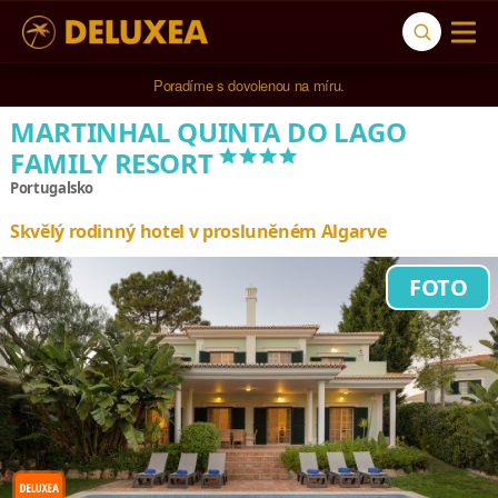
Poradíme s dovolenou na míru.
MARTINHAL QUINTA DO LAGO
****
FAMILY RESORT
Portugalsko
Skvělý rodinný hotel v prosluněném Algarve
FOTO