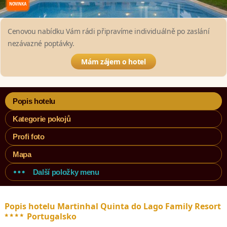
Cenovou nabídku Vám rádi připravíme individuálně po zaslání
nezávazné poptávky.
Mám zájem o hotel
Popis hotelu
Kategorie pokojů
Profi foto
Mapa
Další položky menu
Popis hotelu Martinhal Quinta do Lago Family Resort
****
Portugalsko