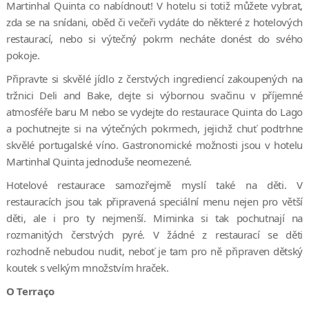
Martinhal Quinta co nabídnout! V hotelu si totiž můžete vybrat,
zda se na snídani, oběd či večeři vydáte do některé z hotelových
restaurací, nebo si výtečný pokrm necháte donést do svého
pokoje.
Připravte si skvělé jídlo z čerstvých ingrediencí zakoupených na
tržnici Deli and Bake, dejte si výbornou svačinu v příjemné
atmosféře baru M nebo se vydejte do restaurace Quinta do Lago
a pochutnejte si na výtečných pokrmech, jejichž chuť podtrhne
skvělé portugalské víno. Gastronomické možnosti jsou v hotelu
Martinhal Quinta jednoduše neomezené.
Hotelové restaurace samozřejmě myslí také na děti. V
restauracích jsou tak připravená speciální menu nejen pro větší
děti, ale i pro ty nejmenší. Miminka si tak pochutnají na
rozmanitých čerstvých pyré. V žádné z restaurací se děti
rozhodně nebudou nudit, neboť je tam pro ně připraven dětský
koutek s velkým množstvím hraček.
O Terraço