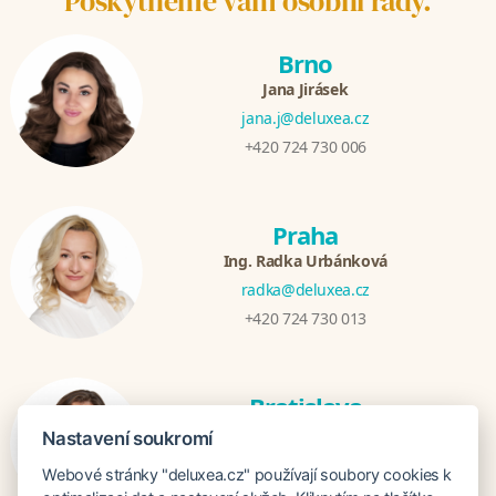
Poskytneme vám osobní rady.
Brno
Jana Jirásek
jana.j@deluxea.cz
+420 724 730 006
Praha
Ing. Radka Urbánková
radka@deluxea.cz
+420 724 730 013
Bratislava
Katarina Hutníková
Nastavení soukromí
katarina@deluxea.sk
Webové stránky "deluxea.cz" používají soubory cookies k
+421 948 759 074