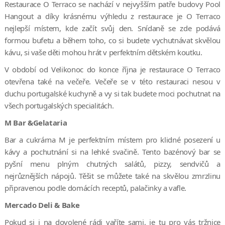
Restaurace O Terraco se nachází v nejvyšším patře budovy Pool
Hangout a díky krásnému výhledu z restaurace je O Terraco
nejlepší místem, kde začít svůj den. Snídaně se zde podává
formou bufetu a během toho, co si budete vychutnávat skvělou
kávu, si vaše děti mohou hrát v perfektním dětském koutku.
V období od Velikonoc do konce října je restaurace O Terraco
otevřena také na večeře. Večeře se v této restauraci nesou v
duchu portugalské kuchyně a vy si tak budete moci pochutnat na
všech portugalských specialitách.
M Bar &Gelataria
Bar a cukrárna M je perfektním místem pro klidné posezení u
kávy a pochutnání si na lehké svačině. Tento bazénový bar se
pyšní menu plným chutných salátů, pizzy, sendvičů a
nejrůznějších nápojů. Těšit se můžete také na skvělou zmrzlinu
připravenou podle domácích receptů, palačinky a vafle.
Mercado Deli & Bake
Pokud si i na dovolené rádi vaříte sami, je tu pro vás tržnice