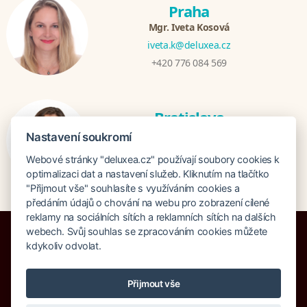
Praha
Mgr. Iveta Kosová
iveta.k@deluxea.cz
+420 776 084 569
Bratislava
Katarina Hutníková
Nastavení soukromí
katarina@deluxea.sk
Webové stránky "deluxea.cz" používají soubory cookies k
+421 948 759 074
optimalizaci dat a nastavení služeb. Kliknutím na tlačítko
"Přijmout vše" souhlasíte s využíváním cookies a
předáním údajů o chování na webu pro zobrazení cílené
reklamy na sociálních sítích a reklamních sítích na dalších
webech. Svůj souhlas se zpracováním cookies můžete
kdykoliv odvolat.
Pojištění proti úpadku 125 000 000 Kč
Přijmout vše
O společnosti
Naše ocenění
Mapa stránek
Právní doložka