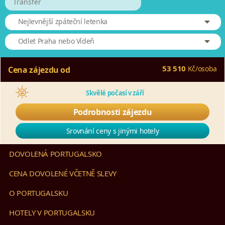
Transfer
Nejlevnější zpáteční letenka
Odlet Praha nebo Vídeň
53 510
Kč
/
osoba
Cena zájezdu od
Skvělé počasí v září
Podrobnosti zájezdu
Srovnání ceny s jinými hotely
DOVOLENÁ PORTUGALSKO
CENA DOVOLENÉ VČETNĚ SLEVY
O PORTUGALSKU
HOTELY V PORTUGALSKU