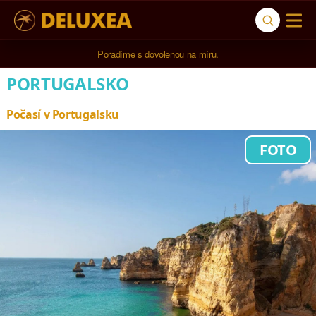
Poradíme s dovolenou na míru.
PORTUGALSKO
Počasí v Portugalsku
FOTO