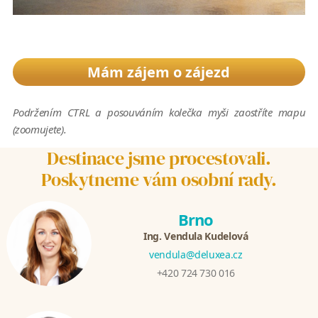
Mám zájem o zájezd
Podržením CTRL a posouváním kolečka myši zaostříte mapu
(zoomujete).
Destinace jsme procestovali.
Poskytneme vám osobní rady.
Brno
Ing. Vendula Kudelová
vendula@deluxea.cz
+420 724 730 016