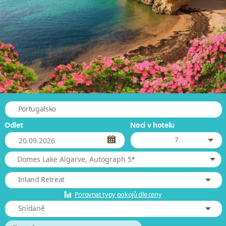
Portugalsko
Odlet
Nocí v hotelu
7
*
Domes Lake Algarve, Autograph 5
Inland Retreat
Porovnat typy pokojů dle ceny
Snídaně