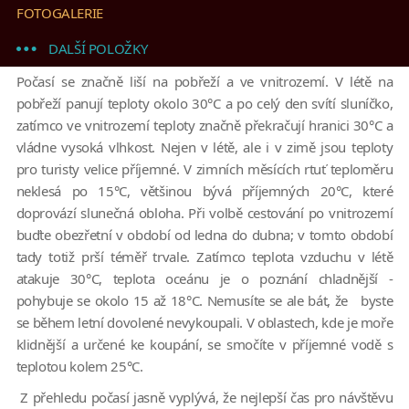
FOTOGALERIE
DALŠÍ POLOŽKY
Počasí se značně liší na pobřeží a ve vnitrozemí. V létě na
pobřeží panují teploty okolo 30°C a po celý den svítí sluníčko,
zatímco ve vnitrozemí teploty značně překračují hranici 30°C a
vládne vysoká vlhkost. Nejen v létě, ale i v zimě jsou teploty
pro turisty velice příjemné. V zimních měsících rtuť teploměru
neklesá po 15°C, většinou bývá příjemných 20°C, které
doprovází slunečná obloha. Při volbě cestování po vnitrozemí
buďte obezřetní v období od ledna do dubna; v tomto období
tady totiž prší téměř trvale. Zatímco teplota vzduchu v létě
atakuje 30°C, teplota oceánu je o poznání chladnější -
pohybuje se okolo 15 až 18°C. Nemusíte se ale bát, že byste
se během letní dovolené nevykoupali. V oblastech, kde je moře
klidnější a určené ke koupání, se smočíte v příjemné vodě s
teplotou kolem 25°C.
Z přehledu počasí jasně vyplývá, že nejlepší čas pro návštěvu