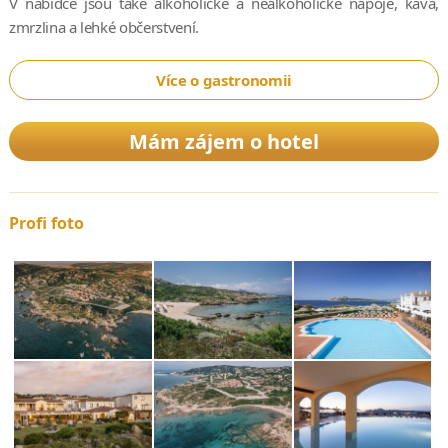
V nabídce jsou také alkoholické a nealkoholické nápoje, káva,
zmrzlina a lehké občerstvení.
Více o gastronomii
Mám zájem o hotel
Profi foto