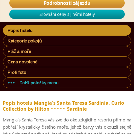
Podrobnosti zájezdu
Srovnání ceny s jinými hotely
Popis hotelu
Kategorie pokojů
Pláž a moře
Cena dovolené
Profi foto
Další položky menu
Popis hotelu Mangia's Santa Teresa Sardinia, Curio
*****
Collection by Hilton
Sardinie
Mangia's Santa Teresa vás zve do okouzlujícího resortu přímo na
pobřeží krystalicky čistého moře, jehož barvy vás okouzlí stejně