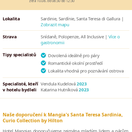
zítra 10.08. od 08:30 do 12:30
Lokalita
Sardinie, Sardínie, Santa Teresa di Gallura |
Zobrazit mapu
Strava
Snídaně, Polopenze, All Inclusive |
Více o
gastronomii
Tipy specialistů
Dovolená ideálně pro páry
Romantické okolní prostředí
Lokalita vhodná pro poznávání ostrova
Specialisté, kteří
Vendula Kudelová
2023
v hotelu bydleli
Katarina Hutníková
2023
Naše doporučení k Mangia's Santa Teresa Sardinia,
Curio Collection by Hilton
Hotel Mangias doporučujeme zejména mladým lidem a párům.