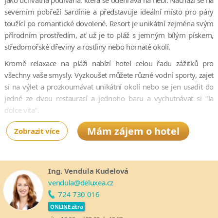
jako úchvatná podívaná, která se odehrává na nebi. Nachází se na
severním pobřeží Sardínie a představuje ideální místo pro páry
toužící po romantické dovolené. Resort je unikátní zejména svým
přírodním prostředím, ať už je to pláž s jemným bílým pískem,
středomořské dřeviny a rostliny nebo hornaté okolí.
Kromě relaxace na pláži nabízí hotel celou řadu zážitků pro
všechny vaše smysly. Vyzkoušet můžete různé vodní sporty, zajet
si na výlet a prozkoumávat unikátní okolí nebo se jen usadit do
jedné ze dvou restaurací a jednoho baru a vychutnávat si "la
dolce vita".
Součástí resortu je také venkovni bazén, fitness cetrum, tenisové
Mám zájem o hotel
Zobrazit více
kurty a lázně.
Ubytování vám hotel nabídne ve 199 pokojích, které se nachází
ve dvoupatrové hlavní budově.
Ing. Vendula Kudelová
vendula@deluxea.cz
724 730 016
ONLINE zítra