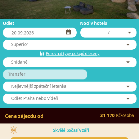
Odlet
Nocí v hotelu
7
Superior
Porovnat typy pokojů dle ceny
Snídaně
Transfer
Nejlevnější zpáteční letenka
Odlet Praha nebo Vídeň
31 170
Kč
/
osoba
Cena zájezdu od
Skvělé počasí v září