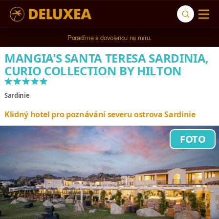
5* cestovní kancelář na luxusní dovolenou od 100.000 Kč.
MANGIA'S SANTA TERESA SARDINIA,
CURIO COLLECTION BY HILTON
*****
Sardinie
Klidný hotel pro poznávání severu ostrova Sardinie
FOTO