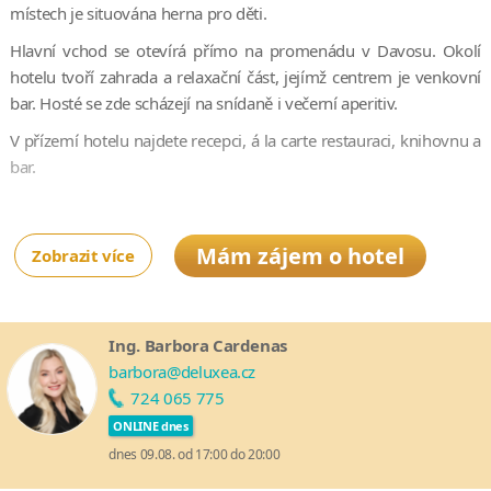
místech je situována herna pro děti.
Hlavní vchod se otevírá přímo na promenádu v Davosu. Okolí
hotelu tvoří zahrada a relaxační část, jejímž centrem je venkovní
bar. Hosté se zde scházejí na snídaně i večerní aperitiv.
V přízemí hotelu najdete recepci, á la carte restauraci, knihovnu a
bar.
Mám zájem o hotel
Zobrazit více
Ing. Barbora Cardenas
barbora@deluxea.cz
724 065 775
ONLINE dnes
dnes 09.08. od 17:00 do 20:00