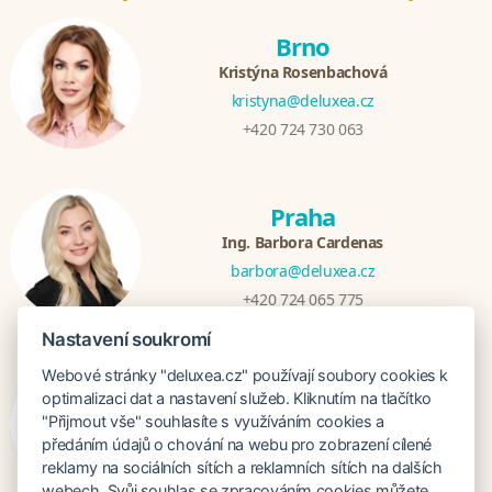
Brno
Kristýna Rosenbachová
kristyna@deluxea.cz
+420 724 730 063
Praha
Ing. Barbora Cardenas
barbora@deluxea.cz
+420 724 065 775
Nastavení soukromí
Webové stránky "deluxea.cz" používají soubory cookies k
Bratislava
optimalizaci dat a nastavení služeb. Kliknutím na tlačítko
Veronika Khúlová
"Přijmout vše" souhlasíte s využíváním cookies a
veronika@deluxea.sk
předáním údajů o chování na webu pro zobrazení cílené
reklamy na sociálních sítích a reklamních sítích na dalších
+421 948 548 908
webech. Svůj souhlas se zpracováním cookies můžete