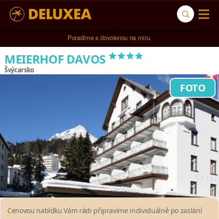
Poradíme s dovolenou na míru.
****
MEIERHOF DAVOS
Švýcarsko
FOTO
Cenovou nabídku Vám rádi připravíme individuálně po zaslání