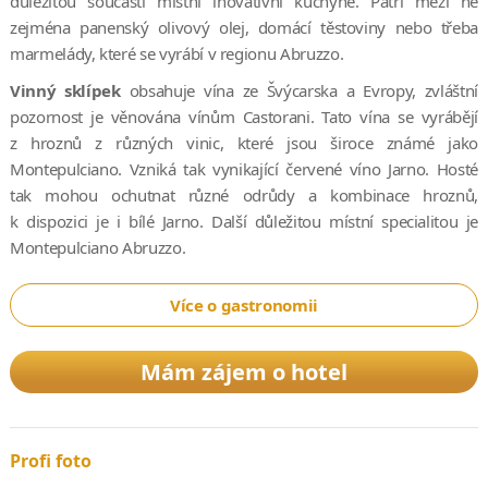
důležitou součástí místní inovativní kuchyně. Patří mezi ně
zejména panenský olivový olej, domácí těstoviny nebo třeba
marmelády, které se vyrábí v regionu Abruzzo.
Vinný sklípek
obsahuje vína ze Švýcarska a Evropy, zvláštní
pozornost je věnována vínům Castorani. Tato vína se vyrábějí
z hroznů z různých vinic, které jsou široce známé jako
Montepulciano. Vzniká tak vynikající červené víno Jarno. Hosté
tak mohou ochutnat různé odrůdy a kombinace hroznů,
k dispozici je i bílé Jarno. Další důležitou místní specialitou je
Montepulciano Abruzzo.
Více o gastronomii
Mám zájem o hotel
Profi foto