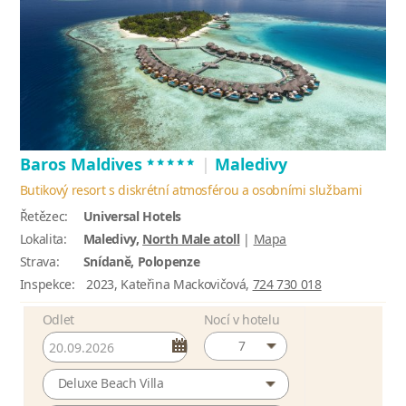
*****
Baros Maldives
|
Maledivy
Butikový resort s diskrétní atmosférou a osobními službami
Řetězec:
Universal Hotels
Lokalita:
Maledivy,
North Male atoll
|
Mapa
Strava:
Snídaně, Polopenze
Inspekce:
2023, Kateřina Mackovičová,
724 730 018
Odlet
Nocí v hotelu
7
Deluxe Beach Villa