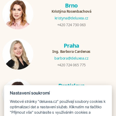
Brno
Kristýna Rosenbachová
kristyna@deluxea.cz
+420 724 730 063
Praha
Ing. Barbora Cardenas
barbora@deluxea.cz
+420 724 065 775
Bratislava
Veronika Khúlová
Nastavení soukromí
veronika@deluxea.sk
Webové stránky "deluxea.cz" používají soubory cookies k
+421 948 548 908
optimalizaci dat a nastavení služeb. Kliknutím na tlačítko
"Přijmout vše" souhlasíte s využíváním cookies a