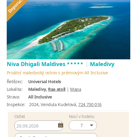
*****
Niva Dhigali Maldives
|
Maledivy
Privátní maledivský ostrov s prémiovým All Inclusive
Řetězec:
Universal Hotels
Lokalita:
Maledivy,
Raa atoll
|
Mapa
Strava:
All Inclusive
Inspekce:
2024, Vendula Kudelová,
724 730 016
Odlet
Nocí v hotelu
7