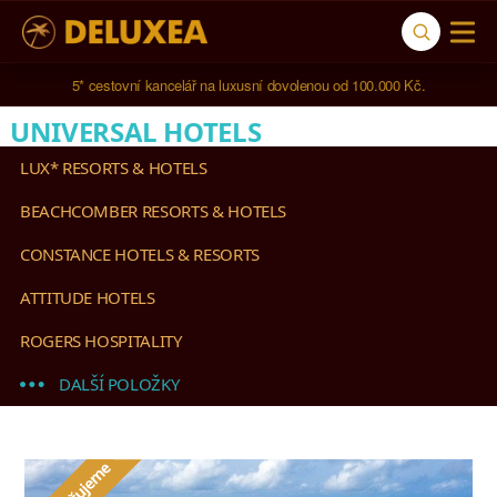
5* cestovní kancelář na luxusní dovolenou od 100.000 Kč.
UNIVERSAL HOTELS
LUX* RESORTS & HOTELS
BEACHCOMBER RESORTS & HOTELS
CONSTANCE HOTELS & RESORTS
ATTITUDE HOTELS
ROGERS HOSPITALITY
DALŠÍ POLOŽKY