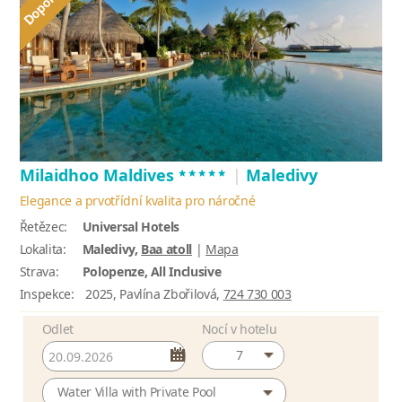
*****
Milaidhoo Maldives
|
Maledivy
Elegance a prvotřídní kvalita pro náročné
Řetězec:
Universal Hotels
Lokalita:
Maledivy,
Baa atoll
|
Mapa
Strava:
Polopenze, All Inclusive
Inspekce:
2025, Pavlína Zbořilová,
724 730 003
Odlet
Nocí v hotelu
7
Water Villa with Private Pool