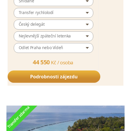
Snídaně
Transfer rychlolodí
Český delegát
Nejlevnější zpáteční letenka
Odlet Praha nebo Vídeň
44 550
Kč /
osoba
Podrobnosti zájezdu