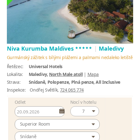
*****
Niva Kurumba Maldives
|
Maledivy
Gurmánský zážitek s bílými plážemi a palmami nedaleko letiště
Řetězec:
Universal Hotels
Lokalita:
Maledivy,
North Male atoll
|
Mapa
Strava:
Snídaně, Polopenze, Plná penze, All Inclusive
Inspekce:
Ondřej Světlík,
724 065 774
Odlet
Nocí v hotelu
7
Superior Room
Snídaně