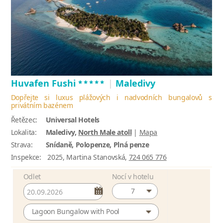
*****
Huvafen Fushi
|
Maledivy
Dopřejte si luxus plážových i nadvodních bungalovů s
privátním bazénem
Řetězec:
Universal Hotels
Lokalita:
Maledivy,
North Male atoll
|
Mapa
Strava:
Snídaně, Polopenze, Plná penze
Inspekce:
2025, Martina Stanovská,
724 065 776
Odlet
Nocí v hotelu
7
Lagoon Bungalow with Pool