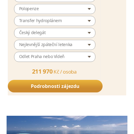
Polopenze
Transfer hydroplánem
Český delegát
Nejlevnější zpáteční letenka
Odlet Praha nebo Vídeň
211 970
Kč /
osoba
Podrobnosti zájezdu