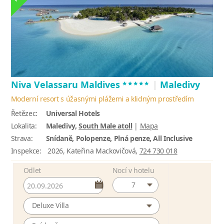
*****
Niva Velassaru Maldives
|
Maledivy
Moderní resort s úžasnými plážemi a klidným prostředím
Řetězec:
Universal Hotels
Lokalita:
Maledivy,
South Male atoll
|
Mapa
Strava:
Snídaně, Polopenze, Plná penze, All Inclusive
Inspekce:
2026, Kateřina Mackovičová,
724 730 018
Odlet
Nocí v hotelu
7
Deluxe Villa