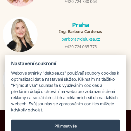
+420 724 730 063
Praha
Ing. Barbora Cardenas
barbora@deluxea.cz
+420 724 065 775
Nastavení soukromí
Bratislava
Webové stránky "deluxea.cz" používají soubory cookies k
Veronika Khúlová
optimalizaci dat a nastavení služeb. Kliknutím na tlačítko
veronika@deluxea.sk
"Přijmout vše" souhlasíte s využíváním cookies a
předáním údajů o chování na webu pro zobrazení cílené
+421 948 548 908
reklamy na sociálních sítích a reklamních sítích na dalších
webech. Svůj souhlas se zpracováním cookies můžete
kdykoliv odvolat.
Přijmout vše