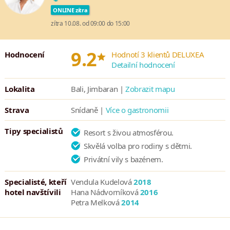
Resort vyniká i díky svým restauracím a barům. Kuchaři zde
ONLINE zítra
připravují pokrmy japonské, indonéské a italské kuchyně.
zítra 10.08. od 09:00 do 15:00
InterContinental na Bali je soběstačným rájem, který je šetrný
k životnímu prostředí a v ochraně tropických krás Bali se aktivně
*
9.2
angažuje.
Hodnocení
Hodnotí 3 klientů DELUXEA
Detailní hodnocení
Lokalita
Bali, Jimbaran |
Zobrazit mapu
Strava
Snídaně |
Více o gastronomii
Tipy specialistů
Resort s živou atmosférou.
Skvělá volba pro rodiny s dětmi.
Privátní vily s bazénem.
Specialisté, kteří
Vendula Kudelová
2018
hotel navštívili
Hana Nádvorníková
2016
Petra Melková
2014