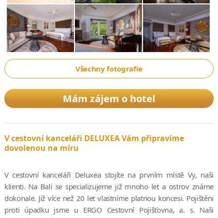
Všechny fotografie
Mám zájem o hotel
V cestovní kanceláři DELUXEA Vám připravíme
dovolenou na míru
V cestovní kanceláři Deluxea stojíte na prvním místě Vy, naši
klienti. Na Bali se specializujeme již mnoho let a ostrov známe
dokonale. Již více než 20 let vlastníme platnou koncesi. Pojištěni
proti úpadku jsme u ERGO Cestovní Pojišťovna, a. s. Naši