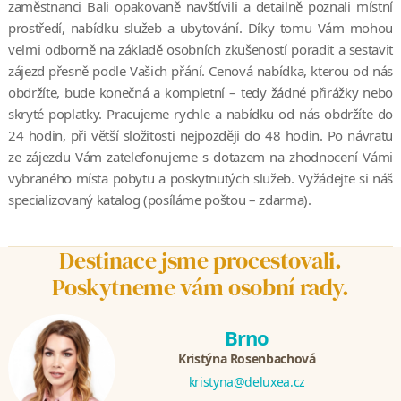
zaměstnanci Bali opakovaně navštívili a detailně poznali místní
prostředí, nabídku služeb a ubytování. Díky tomu Vám mohou
velmi odborně na základě osobních zkušeností poradit a sestavit
zájezd přesně podle Vašich přání. Cenová nabídka, kterou od nás
obdržíte, bude konečná a kompletní – tedy žádné přirážky nebo
skryté poplatky. Pracujeme rychle a nabídku od nás obdržíte do
24 hodin, při větší složitosti nejpozději do 48 hodin. Po návratu
ze zájezdu Vám zatelefonujeme s dotazem na zhodnocení Vámi
vybraného místa pobytu a poskytnutých služeb. Vyžádejte si náš
specializovaný katalog (posíláme poštou – zdarma).
Destinace jsme procestovali.
Poskytneme vám osobní rady.
Brno
Kristýna Rosenbachová
kristyna@deluxea.cz