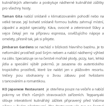
kulinářských alternativ a poskytuje nádherné kulinářské zážitky
pro všechny hosty.
Taman Gita
nabízí snídaně v klimatizovaném pohodlí nebo na
velké terase. Její bohaté snídaně formou bufetu zahrnují místní,
západní a asijské speciality. Káva, ovocné a zeleninové šťávy a
vejce čekají jen na přípravu espressa, osvěžujícího nápoje a
omelety, přesně tak, jak si přejete.
Jimbaran Gardens
se nachází v blízkosti hlavního bazénu. Je to
neformální prostředí pod širým nebem a nabízí nádherný výhled
na záliv. Specializuje se na čerstvé mořské plody, pizzy, kari, lehká
jídla a speciální výběr pokrmů. Je zasazena do autentického
tropického prostředí, které lze nalézt jen v plážovém resortu.
Večery jsou obohaceny o živou zábavu pod hvězdami
s tancováním a romantikou.
KO Japanese Restaurant
je otevřena pouze na večeře a nabízí
pokrmy ve třech různých stravovacích zařízeních. Teppanyaki
slibuje interaktivní kulinářský zážitek připravený před Vašima
očima v živém představení. The Restaurant vás zve na čerstvé