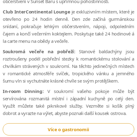
občerstvení v Sunset Baru s upřímnou pohostinností.
Club InterContinental Lounge
je exkluzivním místem, které je
otevřeno po 24 hodin denně. Den zde začíná gurmánskou
snídaní, pokračuje lehkým občerstvením, nápoji, odpoledním
čajem a končí večerním koktejlem. Poskytuje také 24 hodinové á
la carte menu na obědy a večeře.
Soukromá večeře na pobřeží:
Stanové baldachýny jsou
roztroušeny podél pobřežní stezky k romantickému stolování a
chvilkám strávených v soukromí. Na těchto jedinečných místech
v romantické atmosféře svíček, tropického vánku a jemného
šumu vln si vychutnáte krásné chvíle se svým protějškem.
In-room Dinning:
V soukromí vašeho pokoje může být
servírována rozmanitá místní i západní kuchyně po celý den.
Využít můžete také piknikové služby. Vezměte si košík plný
dobrot a vyrazte na výlet, abyste poznali další kousek ostrova.
Více o gastronomii