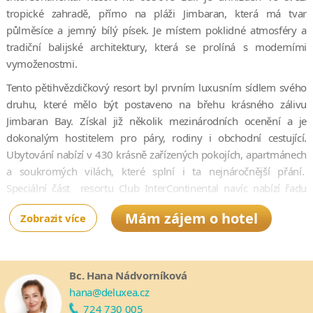
tropické zahradě, přímo na pláži Jimbaran, která má tvar
půlměsíce a jemný bílý písek. Je místem poklidné atmosféry a
tradiční balijské architektury, která se prolíná s moderními
vymoženostmi.
Tento pětihvězdičkový resort byl prvním luxusním sídlem svého
druhu, které mělo být postaveno na břehu krásného zálivu
Jimbaran Bay. Získal již několik mezinárodních ocenění a je
dokonalým hostitelem pro páry, rodiny i obchodní cestující.
Ubytování nabízí v 430 krásně zařízených pokojích, apartmánech
a soukromých vilách, které splní i ta nejnáročnější přání.
Speciální část resortu Club InterContinental navíc nabízí řadu
prémiových a personalisovaných služeb.
Mám zájem o hotel
Zobrazit více
Bujná flóra, klikaté laguny a fontány s indonéskými uměleckými
díly evokují místní legendy a kulturu. Dopřejte si perfektní
uvolnění v hotelových lázních nebo si zaplavte v jednom z šesti
Bc. Hana Nádvorníková
bazénů. Resort je připraven i na malé cestovatele, pro které je k
hana@deluxea.cz
dispozici dětský klub.
724 730 005