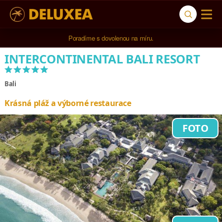
5* cestovní kancelář na luxusní dovolenou od 100.000 Kč.
Poradíme s dovolenou na míru.
INTERCONTINENTAL BALI RESORT
*****
Bali
Krásná pláž a výborné restaurace
FOTO