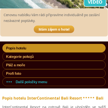
VIDEO
Cenovou nabídku Vám rádi připravíme individuálně po zaslání
nezávazné poptávky.
Mám zájem o hotel
Popis hotelu
Kategorie pokojů
Pláž a moře
Profi foto
Další položky menu
*****
Popis hotelu InterContinental Bali Resort
Bali
InterContinental Resort na ostrově Bali je uhnízděn ve svěží