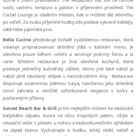
sushi, sashimi, tempura a yakitori v příjemném prostředí. The
Coctail Lounge je ideálním místem, kde si můžete dát skleničku
po večeři. Za zvuku příjemné hudby zde podává vybrané koktejly,
saké nebo japonská piva.
Bella Cucina
představuje bohatě vyzdobenou restauraci, která
oslavuje propracovanost dobrého jídla v italském menu. Je
otevřena pouze během večeře a servíruje pokrmy forou a la
carte. Středem restaurace je živá otevřená kuchyně, která
posktuje jedinečný kulinářský zážitek. Mimo jiné také nabízí ja
nabízí plně zásobený sklípek s mezinárodními víny. Restaurace
disponuje soukromou jídelnou Surya, navrženou jako skleněná
zimní zahrada a útočiště sofistikované elegance s lustry a
pozlacenými příbory.
Sunset Beach Bar & Grill
je tím nejlepším místem ke sledování
balijského západu slunce ve stínu tropiských palem. Užijte si
relaxační večer s pískem u nohou a bezkonkurenčním výhledem
na západ slunce. Vychutnejte si hudbu, lehký oběd, večeři a