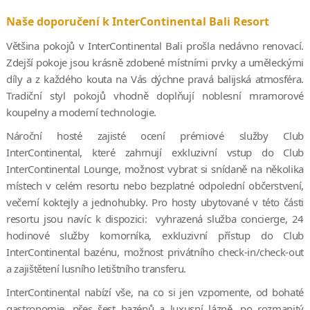
Naše doporučení k InterContinental Bali Resort
Většina pokojů v InterContinental Bali prošla nedávno renovací.
Zdejší pokoje jsou krásně zdobené místními prvky a uměleckými
díly a z každého kouta na Vás dýchne pravá balijská atmosféra.
Tradiční styl pokojů vhodně doplňují noblesní mramorové
koupelny a moderní technologie.
Nároční hosté zajisté ocení prémiové služby Club
InterContinental, které zahrnují exkluzivní vstup do Club
InterContinental Lounge, možnost vybrat si snídaně na několika
místech v celém resortu nebo bezplatné odpolední občerstvení,
večerní koktejly a jednohubky. Pro hosty ubytované v této části
resortu jsou navíc k dispozici: vyhrazená služba concierge, 24
hodinové služby komorníka, exkluzivní přístup do Club
InterContinental bazénu, možnost privátního check-in/check-out
a zajištětení lusního letištního transferu.
InterContinental nabízí vše, na co si jen vzpomente, od bohaté
gastronomie, přes šest bazénů a luxusní lázně, po rozmanitý