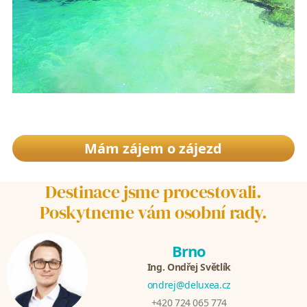
Mám zájem o zájezd
Destinace jsme procestovali.
Poskytneme vám osobní rady.
Brno
Ing. Ondřej Světlík
ondrej@deluxea.cz
+420 724 065 774