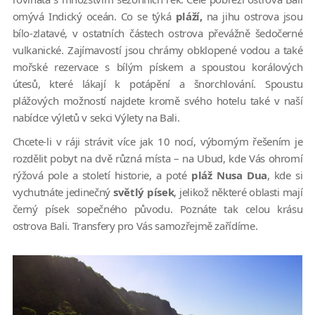
omývá Indický oceán. Co se týká
pláží,
na jihu ostrova jsou
bílo-zlatavé, v ostatních částech ostrova převážně šedočerné
vulkanické. Zajímavostí jsou chrámy obklopené vodou a také
mořské rezervace s bílým pískem a spoustou korálových
útesů, které lákají k potápění a šnorchlování. Spoustu
plážových možností najdete kromě svého hotelu také v naší
nabídce výletů v sekci Výlety na Bali.
Chcete-li v ráji strávit více jak 10 nocí, výborným řešením je
rozdělit pobyt na dvě různá místa – na Ubud, kde Vás ohromí
rýžová pole a století historie, a poté
pláž Nusa Dua
, kde si
vychutnáte jedinečný
světlý písek
, jelikož některé oblasti mají
černý písek sopečného původu. Poznáte tak celou krásu
ostrova Bali. Transfery pro Vás samozřejmě zařídíme.