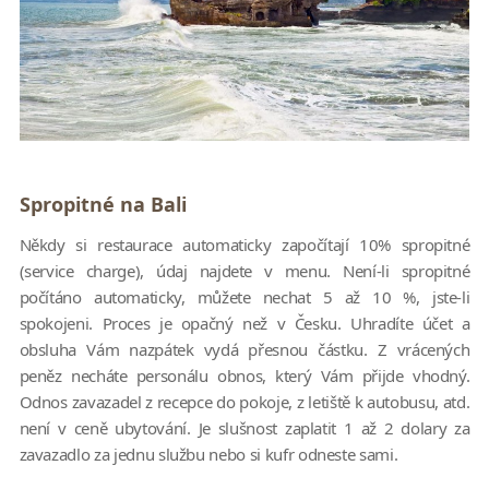
Spropitné na Bali
Někdy si restaurace automaticky započítají 10% spropitné
(service charge), údaj najdete v menu. Není-li spropitné
počítáno automaticky, můžete nechat 5 až 10 %, jste-li
spokojeni. Proces je opačný než v Česku. Uhradíte účet a
obsluha Vám nazpátek vydá přesnou částku. Z vrácených
peněz necháte personálu obnos, který Vám přijde vhodný.
Odnos zavazadel z recepce do pokoje, z letiště k autobusu, atd.
není v ceně ubytování. Je slušnost zaplatit 1 až 2 dolary za
zavazadlo za jednu službu nebo si kufr odneste sami.