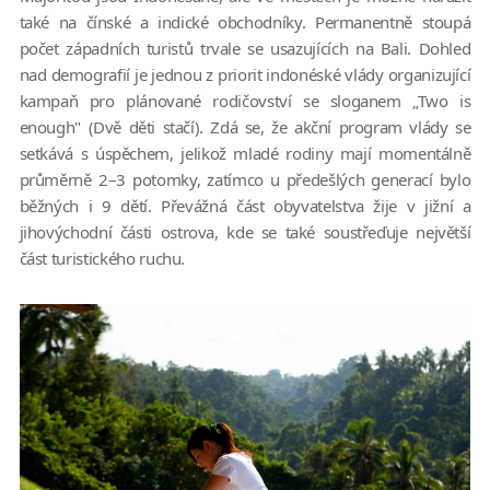
také na čínské a indické obchodníky. Permanentně stoupá
počet západních turistů trvale se usazujících na Bali. Dohled
nad demografií je jednou z priorit indonéské vlády organizující
kampaň pro plánované rodičovství se sloganem „Two is
enough" (Dvě děti stačí). Zdá se, že akční program vlády se
setkává s úspěchem, jelikož mladé rodiny mají momentálně
průměrně 2–3 potomky, zatímco u předešlých generací bylo
běžných i 9 dětí. Převážná část obyvatelstva žije v jižní a
jihovýchodní části ostrova, kde se také soustřeďuje největší
část turistického ruchu.