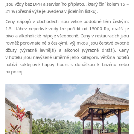
jsou vždy bez DPH a servisního příplatku, který činí kolem 15 –
21 % (přesná výše je uvedena v jídelním lístku).
Ceny nápojů v obchodech jsou velice podobné těm českým:
1.5 l láhev neperlivé vody lze pořídit od 13000 Rp, dražší je
pivo a alkoholické nápoje všeobecně. Ceny v restauracích jsou
rovněž porovnatelné s českými, výjimkou jsou čerstvé ovocné
džusy (výrazně levnější) a alkohol (výrazně dražší). Ceny
v hotelu jsou navýšené úměrně jeho kategorii. Většina hotelů
nabízí koktejlové happy hours s donáškou k bazénu nebo
na pokoj.