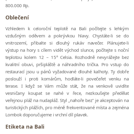
800.000 Rp.
Oblečení
Vzhledem k celoroční teplotě na Bali počítejte s lehkým
vzdušným oděvem a pokrývkou hlavy. Chystáte-li se do
vnitrozemí, přibalte si dlouhý rukáv navečer. Plánujete-li
výstup na hory s cílem vidět východ slunce, počítejte s noční
teplotou kolem 12 – 15° Celsia. Rozhodně nevyrážejte bez
kvalitní obuvi, pršipláště a náhradního trička. Pro vstup do
restaurací jsou u pánů vyžadované dlouhé kalhoty. Ty dobře
poslouží i proti komárům, hodláte-li povečeřet venku na
terase. I když se Vám může stát, že na venkově uvidíte
vesničany koupat se nahé v řece, nezkoušejte předělat
veřejnou pláž na nudapláž. Styl „nahoře bez" je akceptován na
turistických plážích, pro méně frekventované místa a zejména
Lombok doporučujeme i vrchní díl plavek.
Etiketa na Bali