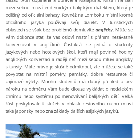
mezi sebou mluví endemickým balijským dialektem, který je
odlišný od oficiální bahasy. Rovněž na Lomboku místní kromě
oficiálního jazyka používají svůj dialekt. V turistických
oblastech se však bez problémů domluvíte
anglicky
. Může se
Vám dokonce stát, že Vás osloví místní s přáním nezávazně
konverzovat v angličtině. Častokrát se jedná o studenty
jazykových nebo hotelových škol, kteří mají povinné hodiny
anglických konverzací a raději než mezi sebou mluví anglicky
s turisty. Máte právo je slušně odmítnout, ale můžete se také
povyptat na místní poměry, památky, dobré restaurace či
zajímavé výlety. Mnoho studentů má dobrý přehled a bez
nároku na odměnu Vám bude dlouze vykládat o nedalekém
chrámu nebo systému pojmenovávání balijských dětí. Velká
část poskytovatelů služeb v oblasti cestovního ruchu mluví
také japonsky nebo zná základy dalších asijských jazyků.