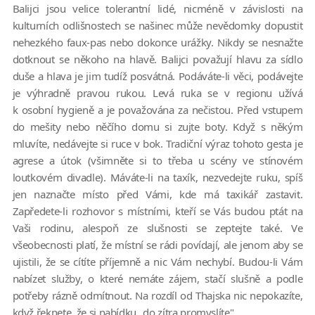
Balijci jsou velice tolerantní lidé, nicméně v závislosti na
kulturních odlišnostech se našinec může nevědomky dopustit
nehezkého faux-pas nebo dokonce urážky. Nikdy se nesnažte
dotknout se někoho na hlavě. Balijci považují hlavu za sídlo
duše a hlava je jim tudíž posvátná. Podáváte-li věci, podávejte
je výhradně pravou rukou. Levá ruka se v regionu užívá
k osobní hygieně a je považována za nečistou. Před vstupem
do mešity nebo něčího domu si zujte boty. Když s někým
mluvíte, nedávejte si ruce v bok. Tradiční výraz tohoto gesta je
agrese a útok (všimněte si to třeba u scény ve stínovém
loutkovém divadle). Máváte-li na taxík, nezvedejte ruku, spíš
jen naznačte místo před Vámi, kde má taxikář zastavit.
Zapředete-li rozhovor s místními, kteří se Vás budou ptát na
Vaši rodinu, alespoň ze slušnosti se zeptejte také. Ve
všeobecnosti platí, že místní se rádi povídají, ale jenom aby se
ujistili, že se cítíte příjemně a nic Vám nechybí. Budou-li Vám
nabízet služby, o které nemáte zájem, stačí slušně a podle
potřeby rázně odmítnout. Na rozdíl od Thajska nic nepokazíte,
když řeknete, že si nabídku „do zítra promyslíte".