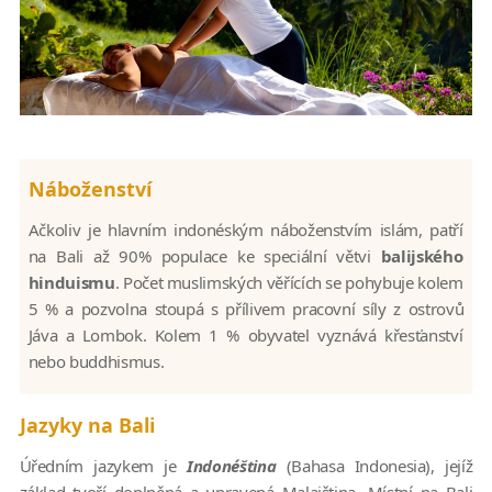
Náboženství
Ačkoliv je hlavním indonéským náboženstvím islám, patří
na Bali až 90% populace ke speciální větvi
balijského
hinduismu
. Počet muslimských věřících se pohybuje kolem
5 % a pozvolna stoupá s přílivem pracovní síly z ostrovů
Jáva a Lombok. Kolem 1 % obyvatel vyznává křesťanství
nebo buddhismus.
Jazyky na Bali
Úředním jazykem je
Indonéština
(Bahasa Indonesia), jejíž
základ tvoří doplněná a upravená Malajština. Místní na Bali