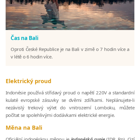
Čas na Bali
Oproti České Republice je na Bali v zimě o 7 hodin více a
v létě o 6 hodin více.
Elektrický proud
Indonésie používá střídavý proud o napětí 220V a standardní
kulaté evropské zásuvky se dvěmi zdířkami. Neplánujete-li
nezávislý trekový výlet do vnitrozemí Lomboku, můžete
počítat se spolehlivými dodávkami elektrické energie.
Měna na Bali
Oficiální indonéskou měnou je
indonéská rupie
(IDR, Rp). Cizí