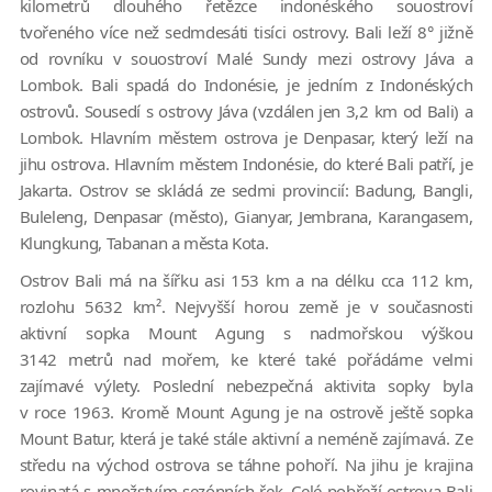
kilometrů dlouhého řetězce indonéského souostroví
tvořeného více než sedmdesáti tisíci ostrovy. Bali leží 8° jižně
od rovníku v souostroví Malé Sundy mezi ostrovy Jáva a
Lombok. Bali spadá do Indonésie, je jedním z Indonéských
ostrovů. Sousedí s ostrovy Jáva (vzdálen jen 3,2 km od Bali) a
Lombok. Hlavním městem ostrova je Denpasar, který leží na
jihu ostrova. Hlavním městem Indonésie, do které Bali patří, je
Jakarta. Ostrov se skládá ze sedmi provincií: Badung, Bangli,
Buleleng, Denpasar (město), Gianyar, Jembrana, Karangasem,
Klungkung, Tabanan a města Kota.
Ostrov Bali má na šířku asi 153 km a na délku cca 112 km,
rozlohu 5632 km². Nejvyšší horou země je v současnosti
aktivní sopka Mount Agung s nadmořskou výškou
3142 metrů nad mořem, ke které také pořádáme velmi
zajímavé výlety. Poslední nebezpečná aktivita sopky byla
v roce 1963. Kromě Mount Agung je na ostrově ještě sopka
Mount Batur, která je také stále aktivní a neméně zajímavá. Ze
středu na východ ostrova se táhne pohoří. Na jihu je krajina
rovinatá s množstvím sezónních řek. Celé pobřeží ostrova Bali