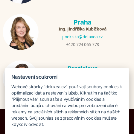
Praha
Ing. Jindřiška Kubíčková
jindriska@deluxea.cz
+420 724 065 778
Bratislava
Katarina Hutníková
Nastavení soukromí
katarina@deluxea.sk
Webové stránky "deluxea.cz" používají soubory cookies k
+421 948 759 074
optimalizaci dat a nastavení služeb. Kliknutím na tlačítko
"Přijmout vše" souhlasíte s využíváním cookies a
předáním údajů o chování na webu pro zobrazení cílené
reklamy na sociálních sítích a reklamních sítích na dalších
webech. Svůj souhlas se zpracováním cookies můžete
kdykoliv odvolat.