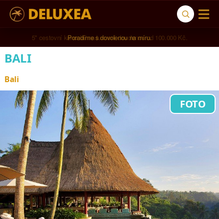
5* cestovní kancelář na luxusní dovolenou od 100.000 Kč.
BALI
Bali
FOTO