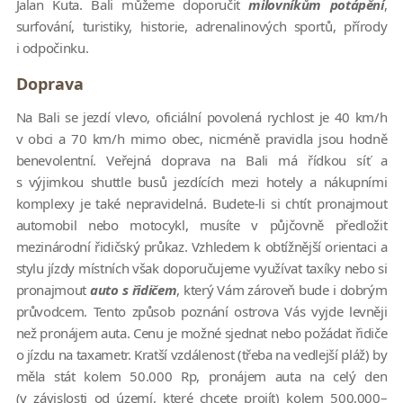
Jalan Kuta. Bali můžeme doporučit
milovníkům potápění
,
surfování, turistiky, historie, adrenalinových sportů, přírody
i odpočinku.
Doprava
Na Bali se jezdí vlevo, oficiální povolená rychlost je 40 km/h
v obci a 70 km/h mimo obec, nicméně pravidla jsou hodně
benevolentní. Veřejná doprava na Bali má řídkou síť a
s výjimkou shuttle busů jezdících mezi hotely a nákupními
komplexy je také nepravidelná. Budete-li si chtít pronajmout
automobil nebo motocykl, musíte v půjčovně předložit
mezinárodní řidičský průkaz. Vzhledem k obtížnější orientaci a
stylu jízdy místních však doporučujeme využívat taxíky nebo si
pronajmout
auto s řidičem
, který Vám zároveň bude i dobrým
průvodcem. Tento způsob poznání ostrova Vás vyjde levněji
než pronájem auta. Cenu je možné sjednat nebo požádat řidiče
o jízdu na taxametr. Kratší vzdálenost (třeba na vedlejší pláž) by
měla stát kolem 50.000 Rp, pronájem auta na celý den
(v závislosti od území, které chcete projít) kolem 500.000–