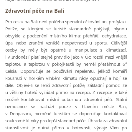
Zdravotní péče na Bali
Pro cestu na Bali není potřeba speciální očkování ani profylaxi.
Potíže, se kterými se turisté standardně potýkají, plynou
obvykle z podcenění místního klima: přehřátí, dehydratace,
úpal nebo zranění vzniklé neopatrností u sportu. Citlivější
osoby by měly být opatrné u manipulace s klimatizací,
i v Indonésií platí stejné pravidlo jako v ČR: rozdíl mezi vnější
teplotou a teplotou v pokoji/autě by neměl přesáhnout 6°
Celsia. Doporučuje se používání repelentu, jelikož komáří
kousnutí v horkém vlhkém klimatu rády opuchají a hojí se
déle. Objeví-li se lehčí zdravotní potíže, základní pomoc lze
u většiny hotelů vyžádat přímo na recepci. Z recepce je také
možné kontaktovat místní odbornou zdravotní péči. Státní
nemocnice se nachází pouze v hlavním měste Bali,
v Denpasaru, nicméně turistům se doporučuje kontaktovat
soukromé kliniky pro lepší standard péče. Úhrada za zdravotní
starostlivost je nutná přímo v hotovosti, výdaje Vám po