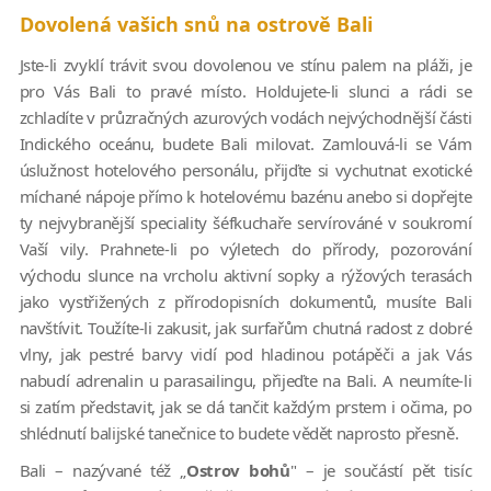
Dovolená vašich snů na ostrově Bali
Jste-li zvyklí trávit svou dovolenou ve stínu palem na pláži, je
pro Vás Bali to pravé místo. Holdujete-li slunci a rádi se
zchladíte v průzračných azurových vodách nejvýchodnější části
Indického oceánu, budete Bali milovat. Zamlouvá-li se Vám
úslužnost hotelového personálu, přijďte si vychutnat exotické
míchané nápoje přímo k hotelovému bazénu anebo si dopřejte
ty nejvybranější speciality šéfkuchaře servírováné v soukromí
Vaší vily. Prahnete-li po výletech do přírody, pozorování
východu slunce na vrcholu aktivní sopky a rýžových terasách
jako vystřižených z přírodopisních dokumentů, musíte Bali
navštívit. Toužíte-li zakusit, jak surfařům chutná radost z dobré
vlny, jak pestré barvy vidí pod hladinou potápěči a jak Vás
nabudí adrenalin u parasailingu, přijeďte na Bali. A neumíte-li
si zatím představit, jak se dá tančit každým prstem i očima, po
shlédnutí balijské tanečnice to budete vědět naprosto přesně.
Bali – nazývané též „
Ostrov bohů
" – je součástí pět tisíc