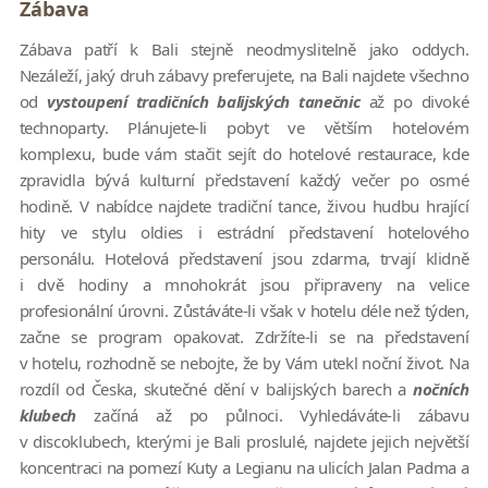
Zábava
Zábava patří k Bali stejně neodmyslitelně jako oddych.
Nezáleží, jaký druh zábavy preferujete, na Bali najdete všechno
od
vystoupení tradičních balijských tanečnic
až po divoké
technoparty. Plánujete-li pobyt ve větším hotelovém
komplexu, bude vám stačit sejít do hotelové restaurace, kde
zpravidla bývá kulturní představení každý večer po osmé
hodině. V nabídce najdete tradiční tance, živou hudbu hrající
hity ve stylu oldies i estrádní představení hotelového
personálu. Hotelová představení jsou zdarma, trvají klidně
i dvě hodiny a mnohokrát jsou připraveny na velice
profesionální úrovni. Zůstáváte-li však v hotelu déle než týden,
začne se program opakovat. Zdržíte-li se na představení
v hotelu, rozhodně se nebojte, že by Vám utekl noční život. Na
rozdíl od Česka, skutečné dění v balijských barech a
nočních
klubech
začíná až po půlnoci. Vyhledáváte-li zábavu
v discoklubech, kterými je Bali proslulé, najdete jejich největší
koncentraci na pomezí Kuty a Legianu na ulicích Jalan Padma a