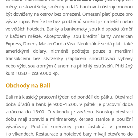
měny, cestovní šeky, směnky a další bankovní nástroje mohou
být dováženy na ostrov bez omezení. Omezení platí pouze pro
vývoz rupie. Peníze lze bez problémů směnit již na letišti nebo
ve větších hotelech. Banky a bankomaty jsou k dispozici téměř
v každém městě. Akceptovány jsou kreditní karty American
Express, Diners, MasterCard a Visa. Neoficiálně se dá platit také
americkými dolary, nicméně počítejte pouze s menšími
transakcemi bez stvrzenky (zaplacení šnorchlovací výbavy
nebo výlet soukromým člunem na přilehlý ostrůvek). Přibližný
kurs 1USD = cca 9.000 Rp.
Obchody na Bali
Bali má klasický pracovní týden od pondělí do pátku. Otevírací
doba úřadů a bank je 9:00–15:00. V pátek je pracovní doba
zkrácena do 13:00. O víkendu je zavřeno. Nonstop otevírací
dobu mají zpravidla minimarkety, čerpací stanice a pouliční
vývařovny. Pouliční směnárny jsou častokrát v provozu
i o víkendech. Restaurace a hotelové bary mívají otevřeno do