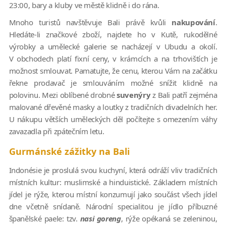
23:00, bary a kluby ve městě klidně i do rána.
Mnoho turistů navštěvuje Bali právě kvůli
nakupování
.
Hledáte-li značkové zboží, najdete ho v Kutě, rukodělné
výrobky a umělecké galerie se nacházejí v Ubudu a okolí.
V obchodech platí fixní ceny, v krámcích a na trhovištích je
možnost smlouvat. Pamatujte, že cenu, kterou Vám na začátku
řekne prodavač je smlouváním možné snížit klidně na
polovinu. Mezi oblíbené drobné
suvenýry
z Bali patří zejména
malované dřevěné masky a loutky z tradičních divadelních her.
U nákupu větších uměleckých děl počítejte s omezením váhy
zavazadla při zpátečním letu.
Gurmánské zážitky na Bali
Indonésie je proslulá svou kuchyní, která odráží vliv tradičních
místních kultur: muslimské a hinduistické. Základem místních
jídel je rýže, kterou místní konzumují jako součást všech jídel
dne včetně snídaně. Národní specialitou je jídlo příbuzné
španělské paele: tzv.
nasi goreng
, rýže opékaná se zeleninou,