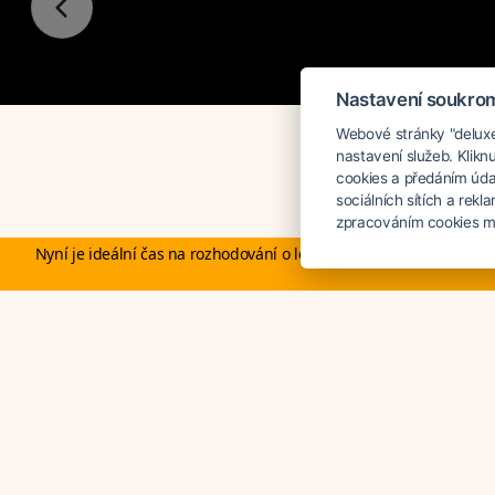
Nastavení soukro
Webové stránky "deluxea
nastavení služeb. Klikn
DELUXE
cookies a předáním úda
sociálních sítích a rek
zpracováním cookies mů
Nyní je ideální čas na rozhodování o letní dovolené, ať ji neřešíte
Cena na vyžádání