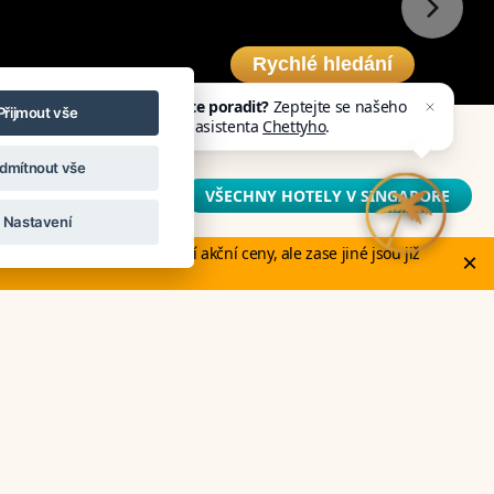
Rychlé hledání
Potřebujete poradit?
Zeptejte se našeho
Přijmout vše
asistenta
Chettyho
.
dmítnout vše
ngapore
VŠECHNY HOTELY V SINGAPORE
Nastavení
otely v Evropě stále nabízí akční ceny, ale zase jiné jsou již
×
í
Cena na vyžádání