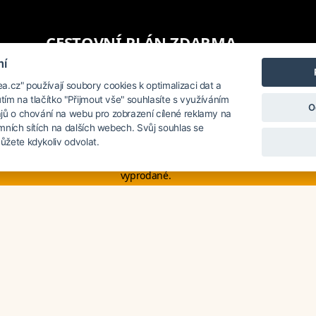
CESTOVNÍ PLÁN ZDARMA
mí
.cz" používají soubory cookies k optimalizaci dat a
utím na tlačítko "Přijmout vše" souhlasíte s využíváním
O
A doporučuje tyto hotely v Si
jů o chování na webu pro zobrazení cílené reklamy na
lamních sítích na dalších webech. Svůj souhlas se
žete kdykoliv odvolat.
 na poslední chvíli. Smartwings i Austrian lety po Evropě neruší. Mnohé h
vyprodané.
Cena na vyžádání
Cena na vyžádán