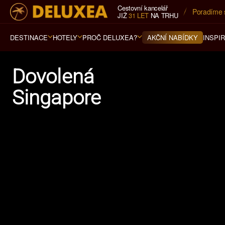
Cestovní kancelář
Poradíme 
5* cestovn
JIŽ
31 LET
NA TRHU
DESTINACE
HOTELY
PROČ DELUXEA?
INSPI
AKČNÍ NABÍDKY
Dovolená
Singapore