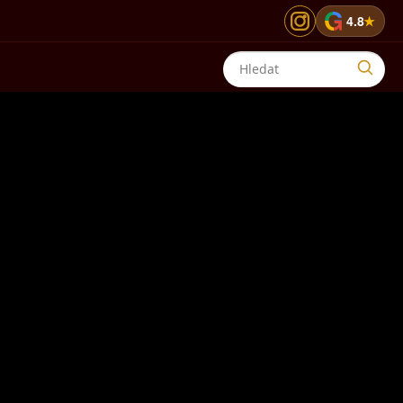
G
4.8
★