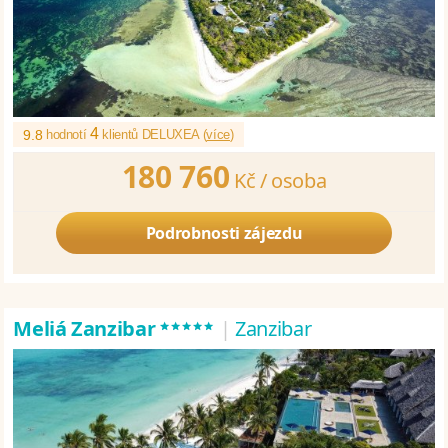
4
9.8
hodnotí
klientů DELUXEA (
více
)
180 760
Kč /
osoba
Podrobnosti zájezdu
*****
Meliá Zanzibar
|
Zanzibar