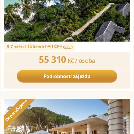
16
9.7
hodnotí
klientů DELUXEA (
více
)
55 310
Kč /
osoba
Podrobnosti zájezdu