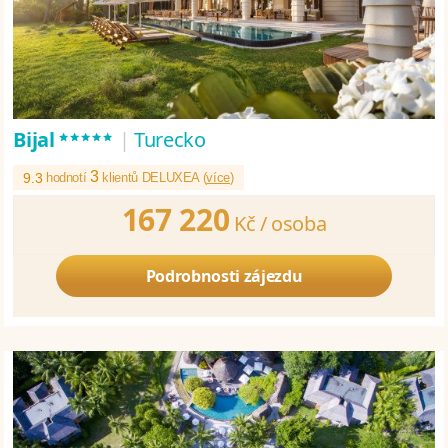
*****
Bijal
|
Turecko
3
9.3
hodnotí
klientů DELUXEA (
více
)
167 220
Kč /
osoba
Podrobnosti zájezdu