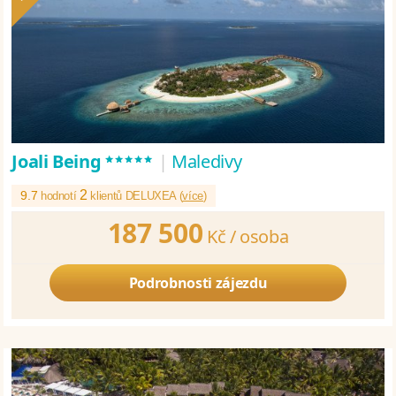
*****
Joali Being
|
Maledivy
2
9.7
hodnotí
klientů DELUXEA (
více
)
187 500
Kč /
osoba
Podrobnosti zájezdu