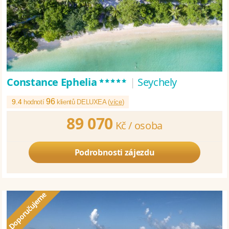
*****
Constance Ephelia
|
Seychely
96
9.4
hodnotí
klientů DELUXEA (
více
)
89 070
Kč /
osoba
Podrobnosti zájezdu