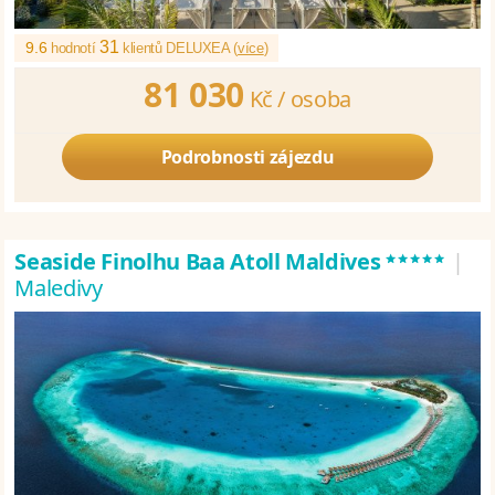
31
9.6
hodnotí
klientů DELUXEA (
více
)
81 030
Kč /
osoba
Podrobnosti zájezdu
*****
Seaside Finolhu Baa Atoll Maldives
|
Maledivy