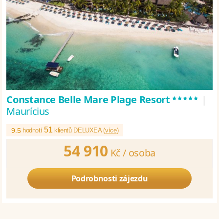
*****
Constance Belle Mare Plage Resort
|
Maurícius
51
9.5
hodnotí
klientů DELUXEA (
více
)
54 910
Kč /
osoba
Podrobnosti zájezdu