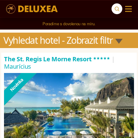
5* cestovní kancelář na luxusní dovolenou od 100.000 Kč.
Vyhledat hotel
 - Zobrazit filtr
*****
The St. Regis Le Morne Resort
|
Maurícius