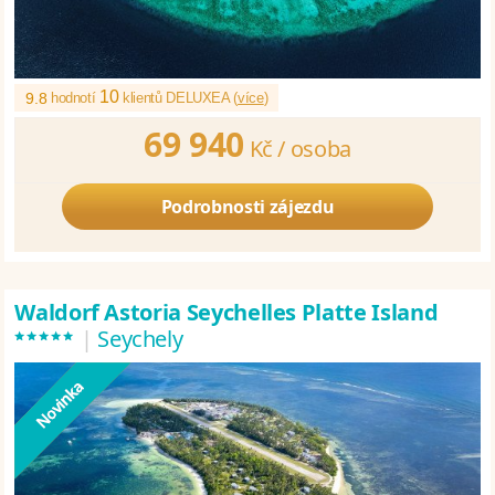
10
9.8
hodnotí
klientů DELUXEA (
více
)
69 940
Kč /
osoba
Podrobnosti zájezdu
Waldorf Astoria Seychelles Platte Island
*****
|
Seychely