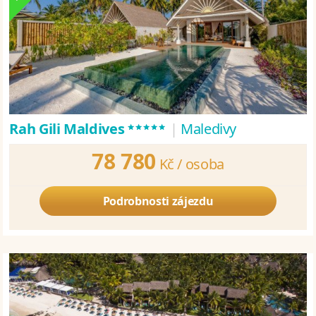
*****
Rah Gili Maldives
|
Maledivy
78 780
Kč /
osoba
Podrobnosti zájezdu