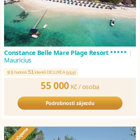
*****
Constance Belle Mare Plage Resort
|
Maurícius
51
9.5
hodnotí
klientů DELUXEA (
více
)
55 000
Kč /
osoba
Podrobnosti zájezdu