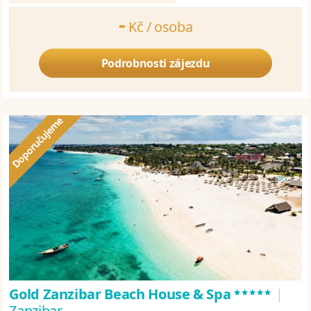
-
Kč /
osoba
Počítáme cenu Vašeho zájezdu. Vyčkejte prosím.
Podrobnosti zájezdu
*****
Gold Zanzibar Beach House & Spa
|
Zanzibar