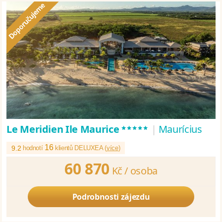
*****
Le Meridien Ile Maurice
|
Maurícius
16
9.2
hodnotí
klientů DELUXEA (
více
)
60 870
Kč /
osoba
Podrobnosti zájezdu