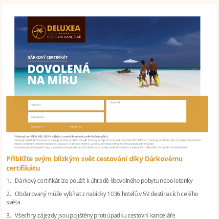
Přibližte svým blízkým svět cestování díky Dárkovému
certifikátu
1. Dárkový certifikát lze použít k úhradě libovolného pobytu nebo letenky
2. Obdarovaný může vybírat z nabídky 1036 hotelů v 59 destinacích celého
světa
3. Všechny zájezdy jsou pojištěny proti úpadku cestovní kanceláře