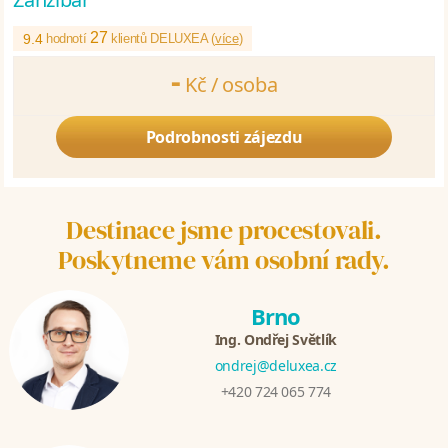
27
9.4
hodnotí
klientů DELUXEA (
více
)
-
Kč /
osoba
Podrobnosti zájezdu
Destinace jsme procestovali.
Poskytneme vám osobní rady.
Brno
Ing. Ondřej Světlík
ondrej@deluxea.cz
+420 724 065 774