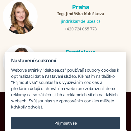
Praha
Ing. Jindřiška Kubíčková
jindriska@deluxea.cz
+420 724 065 778
Bratislava
Katarina Hutníková
Nastavení soukromí
katarina@deluxea.sk
Webové stránky "deluxea.cz" používají soubory cookies k
+421 948 759 074
optimalizaci dat a nastavení služeb. Kliknutím na tlačítko
"Přijmout vše" souhlasíte s využíváním cookies a
předáním údajů o chování na webu pro zobrazení cílené
reklamy na sociálních sítích a reklamních sítích na dalších
webech. Svůj souhlas se zpracováním cookies můžete
kdykoliv odvolat.
Pojištění proti úpadku 125 000 000 Kč
Přijmout vše
O společnosti
Naše ocenění