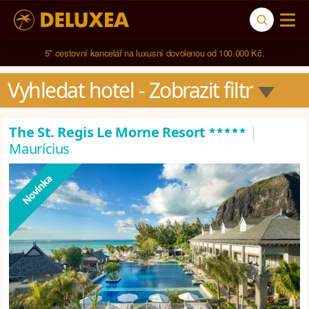
5* cestovní kancelář na luxusní dovolenou od 100.000 Kč.
Vyhledat hotel
 - Zobrazit filtr
*****
The St. Regis Le Morne Resort
|
Maurícius