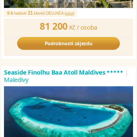
31
9.6
hodnotí
klientů DELUXEA (
více
)
81 200
Kč /
osoba
Podrobnosti zájezdu
*****
Seaside Finolhu Baa Atoll Maldives
|
Maledivy