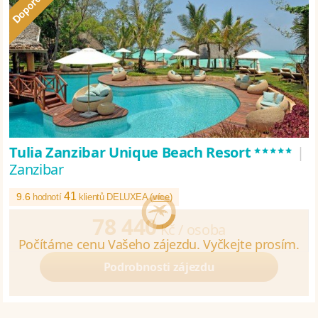
*****
Tulia Zanzibar Unique Beach Resort
|
Zanzibar
41
9.6
hodnotí
klientů DELUXEA (
více
)
78 440
Kč /
osoba
Podrobnosti zájezdu