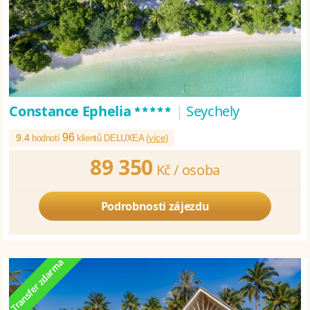
*****
Constance Ephelia
|
Seychely
96
9.4
hodnotí
klientů DELUXEA (
více
)
89 350
Kč /
osoba
Podrobnosti zájezdu