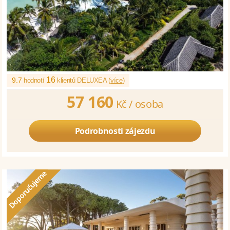
16
9.7
hodnotí
klientů DELUXEA (
více
)
57 160
Kč /
osoba
Podrobnosti zájezdu