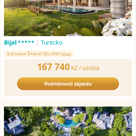
*****
Bijal
|
Turecko
3
9.3
hodnotí
klientů DELUXEA (
více
)
167 740
Kč /
osoba
Podrobnosti zájezdu