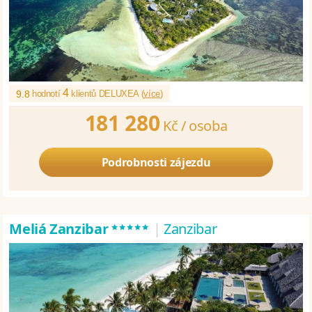
4
9.8
hodnotí
klientů DELUXEA (
více
)
181 280
Kč /
osoba
Podrobnosti zájezdu
*****
Meliá Zanzibar
|
Zanzibar