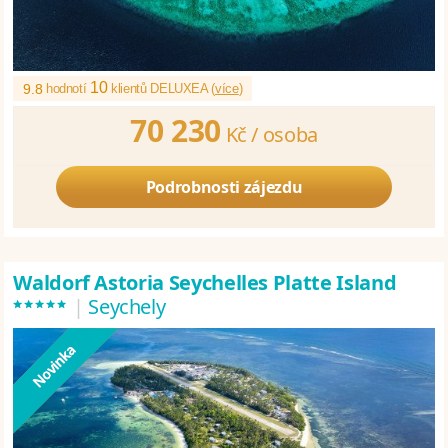
10
9.8
hodnotí
klientů DELUXEA (
více
)
70 230
Kč /
osoba
Podrobnosti zájezdu
Waldorf Astoria Seychelles Platte Island
*****
|
Seychely