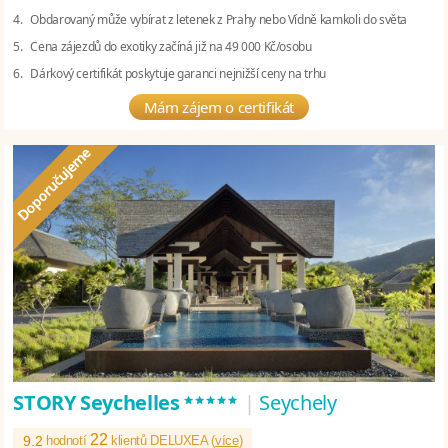
4. Obdarovaný může vybírat z letenek z Prahy nebo Vídně kamkoli do světa
5. Cena zájezdů do exotiky začíná již na 49 000 Kč/osobu
6. Dárkový certifikát poskytuje garanci nejnižší ceny na trhu
Mám zájem o certifikát
*****
STORY Seychelles
|
Seychely
22
9.2
hodnotí
klientů DELUXEA (
více
)