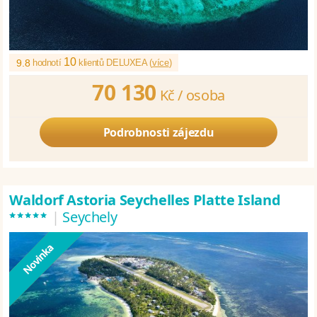
10
9.8
hodnotí
klientů DELUXEA (
více
)
70 130
Kč /
osoba
Podrobnosti zájezdu
Waldorf Astoria Seychelles Platte Island
*****
|
Seychely