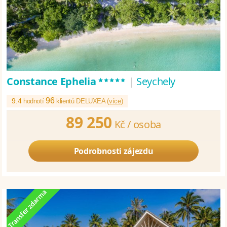
*****
Constance Ephelia
|
Seychely
96
9.4
hodnotí
klientů DELUXEA (
více
)
89 250
Kč /
osoba
Podrobnosti zájezdu