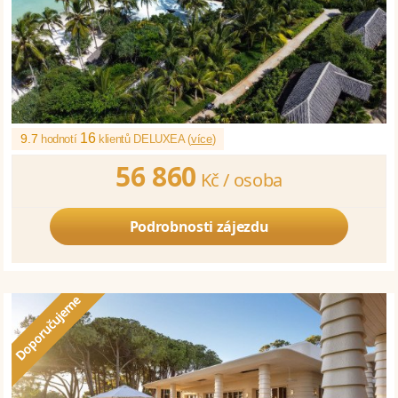
16
9.7
hodnotí
klientů DELUXEA (
více
)
56 860
Kč /
osoba
Podrobnosti zájezdu