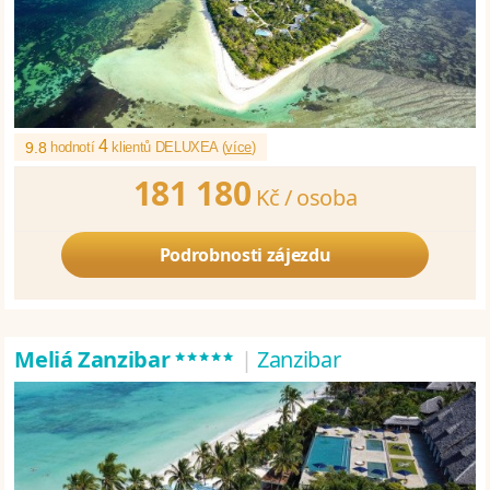
4
9.8
hodnotí
klientů DELUXEA (
více
)
181 180
Kč /
osoba
Podrobnosti zájezdu
*****
Meliá Zanzibar
|
Zanzibar