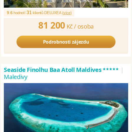
31
9.6
hodnotí
klientů DELUXEA (
více
)
81 200
Kč /
osoba
Podrobnosti zájezdu
*****
Seaside Finolhu Baa Atoll Maldives
|
Maledivy