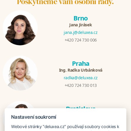
Poskytneme vám osobní rady.
Brno
Jana Jirásek
jana.j@deluxea.cz
+420 724 730 006
Praha
Ing. Radka Urbánková
radka@deluxea.cz
+420 724 730 013
Bratislava
Katarina Hutníková
Nastavení soukromí
katarina@deluxea.sk
Webové stránky "deluxea.cz" používají soubory cookies k
+421 948 759 074