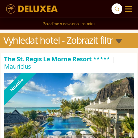
5* cestovní kancelář na luxusní dovolenou od 100.000 Kč.
Vyhledat hotel
 - Zobrazit filtr
*****
The St. Regis Le Morne Resort
|
Maurícius