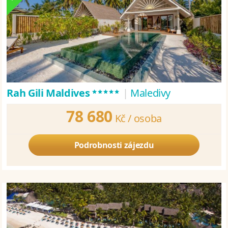
*****
Rah Gili Maldives
|
Maledivy
78 680
Kč /
osoba
Podrobnosti zájezdu