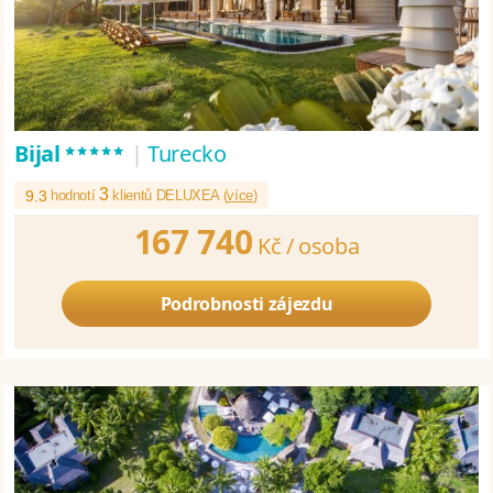
*****
Bijal
|
Turecko
3
9.3
hodnotí
klientů DELUXEA (
více
)
167 740
Kč /
osoba
Podrobnosti zájezdu