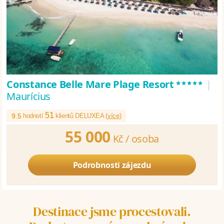
*****
Constance Belle Mare Plage Resort
|
Maurícius
51
9.5
hodnotí
klientů DELUXEA (
více
)
55 000
Kč /
osoba
Podrobnosti zájezdu
Destinace jsme procestovali.